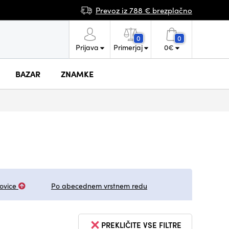
Prevoz iz 788 € brezplačno
0
0
Prijava
Primerjaj
0
€
BAZAR
ZNAMKE
ovice
Po abecednem vrstnem redu
PREKLIČITE VSE FILTRE