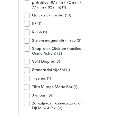
pritrditev (67 mm / 72 mm /
77 mm / 82 mm)
(1)
QuickLock nosilec
(10)
RF
(1)
Ricoh
(1)
Sistem magnetnih filtrov
(2)
Snap-on / Click-on (nosilec
Osmo Action)
(2)
Split Diopter
(3)
Standardni vijačni
(1)
T-series
(1)
Tilta Mirage Matte Box
(1)
X-mount
(4)
Združljivost: kamera za dron
DJI Mini 4 Pro
(2)