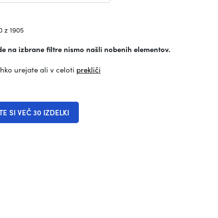
0 z 1905
de na izbrane filtre nismo našli nobenih elementov.
ahko urejate ali v celoti
prekliči
E SI VEČ 30 IZDELKI