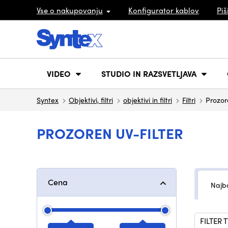
Vse o nakupovanju
Konfigurator kablov
Piš
VIDEO
STUDIO IN RAZSVETLJAVA
Syntex
Objektivi, filtri
objektivi in filtri
Filtri
Prozor
PROZOREN UV-FILTER
Cena
Najbo
FILTER 