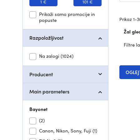
1 €
101 €
Prikaži samo promocije in
Prikaz 1-3
popuste
Žal gle
Razpoložljivost
Filtre l
Na zalogi
(1024)
OGLEJT
Producent
Main parameters
Bayonet
(2)
Canon, Nikon, Sony, Fuji
(1)