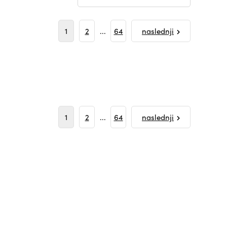
1
2
...
64
naslednji
1
2
...
64
naslednji