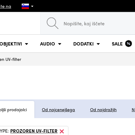
ite na
OBJEKTIVI
AUDIO
DODATKI
SALE
en UV-filter
ljši prodajalci
Od najcenejšega
Od najdražjih
N
TYPE:
PROZOREN UV-FILTER