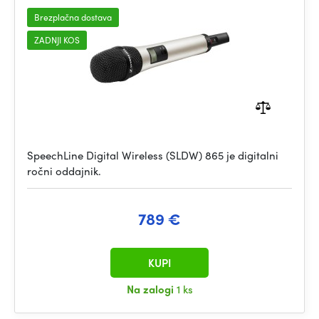
Brezplačna dostava
ZADNJI KOS
SpeechLine Digital Wireless (SLDW) 865 je digitalni
ročni oddajnik.
789 €
KUPI
Na zalogi
1 ks