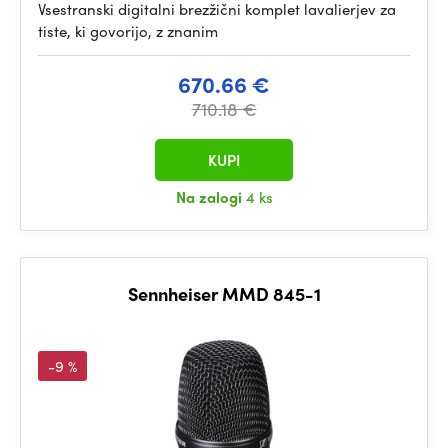
Vsestranski digitalni brezžični komplet lavalierjev za
tiste, ki govorijo, z znanim
670.66 €
710.18 €
KUPI
Na zalogi
4 ks
Sennheiser MMD 845-1
-9 %