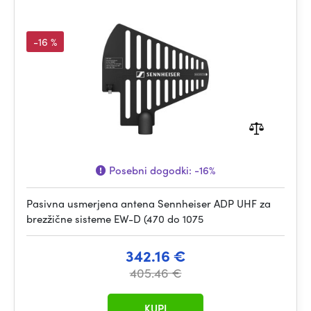
-16 %
Posebni dogodki:
-16%
Pasivna usmerjena antena Sennheiser ADP UHF za
brezžične sisteme EW-D (470 do 1075
342.16 €
405.46 €
KUPI