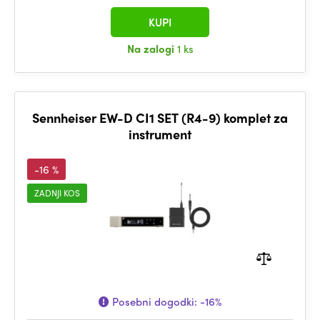
KUPI
Na zalogi
1 ks
Sennheiser EW-D CI1 SET (R4-9) komplet za
instrument
-16 %
ZADNJI KOS
Posebni dogodki:
-16%