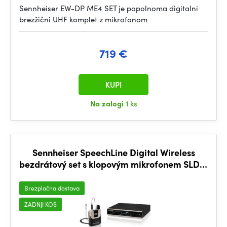
Sennheiser EW-DP ME4 SET je popolnoma digitalni
brezžični UHF komplet z mikrofonom
719 €
KUPI
Na zalogi
1 ks
Sennheiser SpeechLine Digital Wireless
bezdrátový set s klopovým mikrofonem SLDW
MKE1 RACK
Brezplačna dostava
ZADNJI KOS