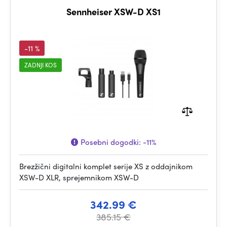
Sennheiser XSW-D XS1
-11 %
ZADNJI KOS
Posebni dogodki:
-11%
Brezžični digitalni komplet serije XS z oddajnikom
XSW-D XLR, sprejemnikom XSW-D
342.99 €
385.15 €