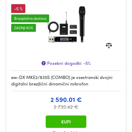
-5 %
Brezplačna dostava
ZADNJI KOS
Posebni dogodki:
-5%
ew-DX MKE2/835S (COMBO) je vsestranski dvojni
digitalni brezžični dinamični mikrofon
2 590.01 €
2 735.42 €
KUPI