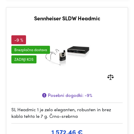
Sennheiser SLDW Headmic
-9 %
Brezplačna dostava
ZADNJI KOS
Posebni dogodki:
-9%
SL Headmic 1 je zelo eleganten, robusten in brez
kabla tehta le 7 g. Črno-srebrna
1 572.46 €