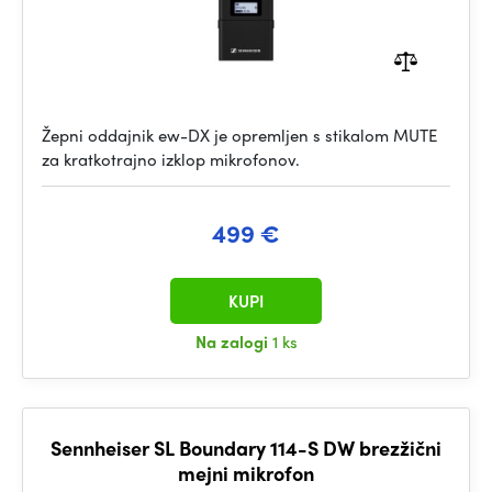
Žepni oddajnik ew-DX je opremljen s stikalom MUTE
za kratkotrajno izklop mikrofonov.
499 €
KUPI
Na zalogi
1 ks
Sennheiser SL Boundary 114-S DW brezžični
mejni mikrofon