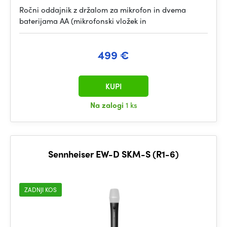
Ročni oddajnik z držalom za mikrofon in dvema
baterijama AA (mikrofonski vložek in
499 €
KUPI
Na zalogi
1 ks
Sennheiser EW-D SKM-S (R1-6)
ZADNJI KOS