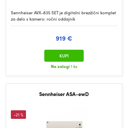
Sennheiser AVX-835 SET je digitalni brezžični komplet
za delo s kamero: ročni oddajnik
919 €
KUPI
Na zalogi
1 ks
Sennheiser ASA-ewD
-21 %