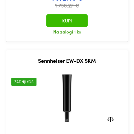
1 736.27 €
KUPI
Na zalogi
1 ks
Sennheiser EW-DX SKM
ZADNJI KOS