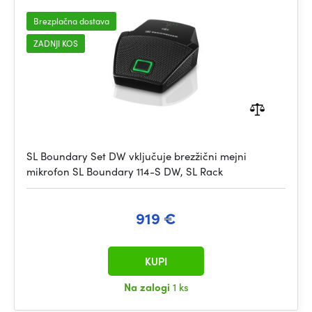
Brezplačna dostava
ZADNJI KOS
SL Boundary Set DW vključuje brezžični mejni
mikrofon SL Boundary 114-S DW, SL Rack
919 €
KUPI
Na zalogi
1 ks