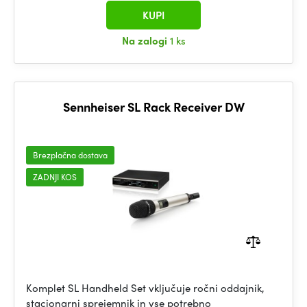
KUPI
Na zalogi
1 ks
Sennheiser SL Rack Receiver DW
Brezplačna dostava
ZADNJI KOS
Komplet SL Handheld Set vključuje ročni oddajnik,
stacionarni sprejemnik in vse potrebno