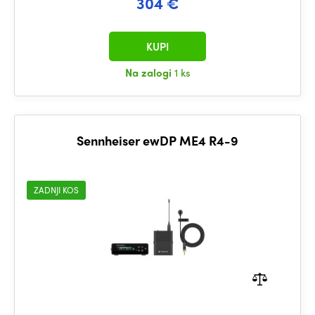
304 €
KUPI
Na zalogi
1 ks
Sennheiser ewDP ME4 R4-9
ZADNJI KOS