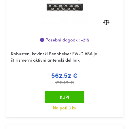
Posebni dogodki:
-21%
Robusten, kovinski Sennheiser EW-D ASA je
štirismerni aktivni antenski delilnik,
562.52 €
710.18 €
KUPI
Na poti
3 ks