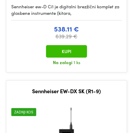
Sennheiser ew-D Ci1 je digitalni brezžični komplet za
glasbene instrumente (kitara,
538.11 €
639.29 €
KUPI
Na zalogi
1 ks
Sennheiser EW-DX SK (R1-9)
ZADNJI KOS