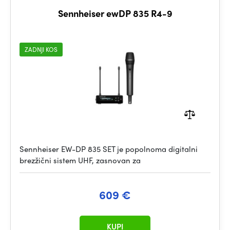
Sennheiser ewDP 835 R4-9
ZADNJI KOS
Sennheiser EW-DP 835 SET je popolnoma digitalni
brezžični sistem UHF, zasnovan za
609 €
KUPI