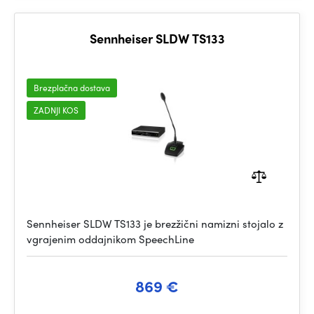
Sennheiser SLDW TS133
Brezplačna dostava
ZADNJI KOS
Sennheiser SLDW TS133 je brezžični namizni stojalo z
vgrajenim oddajnikom SpeechLine
869 €