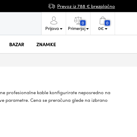
Prevoz iz 788 € brezplačno
0
0
Prijava
Primerjaj
0
€
BAZAR
ZNAMKE
brane profesionalne kable konfigurirate neposredno na
žljive parametre. Cena se preračuna glede na izbrano