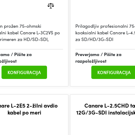
in prožen 75-ohmski
Prilagodljiv profesionalni 7
alni kabel Canare L-3C2VS po
koaksialni kabel Canare L-
Primeren za HD/SD-SDI,
za SD/HD/3G-SDI
jamo / Pišite za
Preverjamo / Pišite za
ožljivost
razpoložljivost
KONFIGURACIJA
KONFIGURACIJA
are L-2E5 2-žilni avdio
Canare L-2.5CHD t
kabel po meri
12G/3G-SDI instalacijsk
po meri