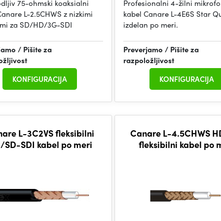
odljiv 75-ohmski koaksialni
Profesionalni 4-žilni mikrof
Canare L-2.5CHWS z nizkimi
kabel Canare L-4E6S Star Q
ami za SD/HD/3G-SDI
izdelan po meri.
jamo / Pišite za
Preverjamo / Pišite za
ožljivost
razpoložljivost
KONFIGURACIJA
KONFIGURACIJA
are L-3C2VS fleksibilni
Canare L-4.5CHWS H
/SD-SDI kabel po meri
fleksibilni kabel po 