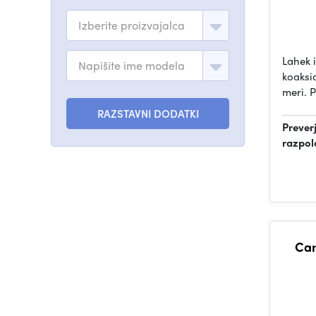
Izberite proizvajalca
Lahek 
Napišite ime modela
koaksi
meri. 
RAZSTAVNI DODATKI
Prever
razpol
Can