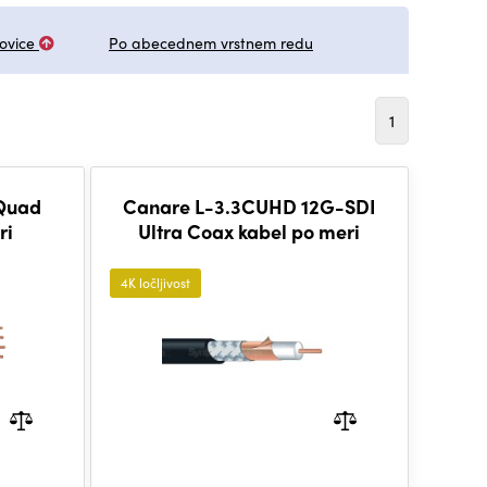
ovice
Po abecednem vrstnem redu
1
 Quad
Canare L-3.3CUHD 12G-SDI
ri
Ultra Coax kabel po meri
4K ločljivost