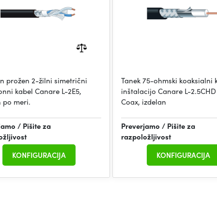
n prožen 2-žilni simetrični
Tanek 75-ohmski koaksialni 
onni kabel Canare L-2E5,
inštalacijo Canare L-2.5CHD
n po meri.
Coax, izdelan
jamo / Pišite za
Preverjamo / Pišite za
ožljivost
razpoložljivost
KONFIGURACIJA
KONFIGURACIJA