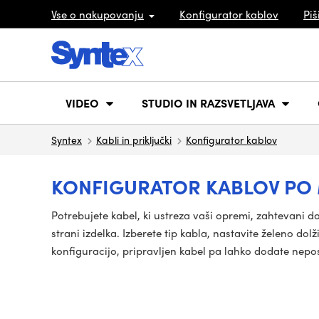
Vse o nakupovanju
Konfigurator kablov
Piš
VIDEO
STUDIO IN RAZSVETLJAVA
Syntex
Kabli in priključki
Konfigurator kablov
KONFIGURATOR KABLOV PO
Potrebujete kabel, ki ustreza vaši opremi, zahtevani d
strani izdelka. Izberete tip kabla, nastavite želeno do
konfiguracijo, pripravljen kabel pa lahko dodate nepo