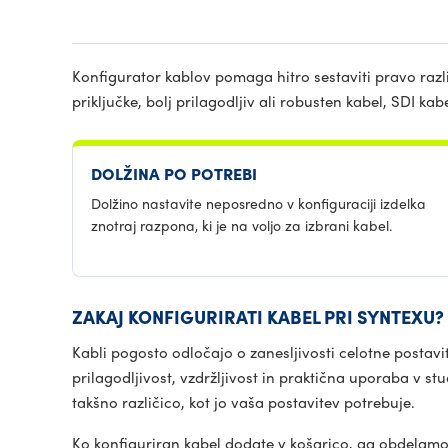
Konfigurator kablov pomaga hitro sestaviti pravo razl
priključke, bolj prilagodljiv ali robusten kabel, SDI kab
DOLŽINA PO POTREBI
Dolžino nastavite neposredno v konfiguraciji izdelka
znotraj razpona, ki je na voljo za izbrani kabel.
ZAKAJ KONFIGURIRATI KABEL PRI SYNTEXU?
Kabli pogosto odločajo o zanesljivosti celotne postavit
prilagodljivost, vzdržljivost in praktična uporaba v s
takšno različico, kot jo vaša postavitev potrebuje.
Ko konfiguriran kabel dodate v košarico, ga obdelamo 