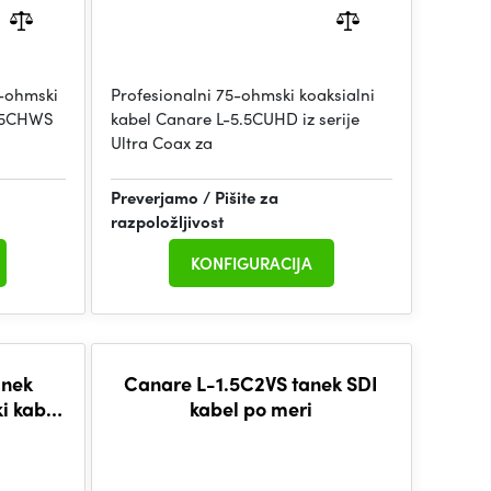
5-ohmski
Profesionalni 75-ohmski koaksialni
4.5CHWS
kabel Canare L-5.5CUHD iz serije
Ultra Coax za
Preverjamo / Pišite za
razpoložljivost
KONFIGURACIJA
anek
Canare L-1.5C2VS tanek SDI
i kabel
kabel po meri