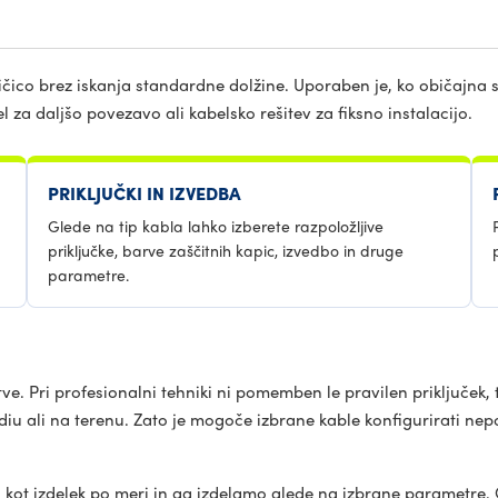
ičico brez iskanja standardne dolžine. Uporaben je, ko običajna 
el za daljšo povezavo ali kabelsko rešitev za fiksno instalacijo.
PRIKLJUČKI IN IZVEDBA
Glede na tip kabla lahko izberete razpoložljive
priključke, barve zaščitnih kapic, izvedbo in druge
parametre.
ve. Pri profesionalni tehniki ni pomemben le pravilen priključek, 
tudiu ali na terenu. Zato je mogoče izbrane kable konfigurirati n
kot izdelek po meri in ga izdelamo glede na izbrane parametre. Č