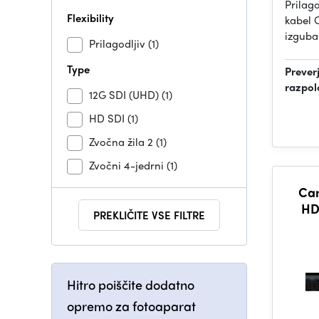
Prilag
Flexibility
kabel 
izgub
Prilagodljiv
(1)
Type
Prever
razpol
12G SDI (UHD)
(1)
HD SDI
(1)
Zvočna žila 2
(1)
Zvočni 4-jedrni
(1)
Can
HD
PREKLIČITE VSE FILTRE
Hitro poiščite dodatno
opremo za fotoaparat