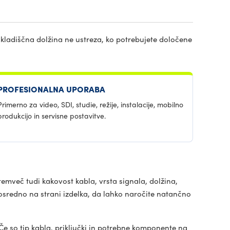
skladiščna dolžina ne ustreza, ko potrebujete določene
PROFESIONALNA UPORABA
Primerno za video, SDI, studie, režije, instalacije, mobilno
produkcijo in servisne postavitve.
temveč tudi kakovost kabla, vrsta signala, dolžina,
eposredno na strani izdelka, da lahko naročite natančno
e so tip kabla, priključki in potrebne komponente na