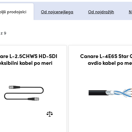
ljši prodajalci
Od najcenejšega
Od najdražjih
N
 z 9
are L-2.5CHWS HD-SDI
Canare L-4E6S Star
eksibilni kabel po meri
avdio kabel po me