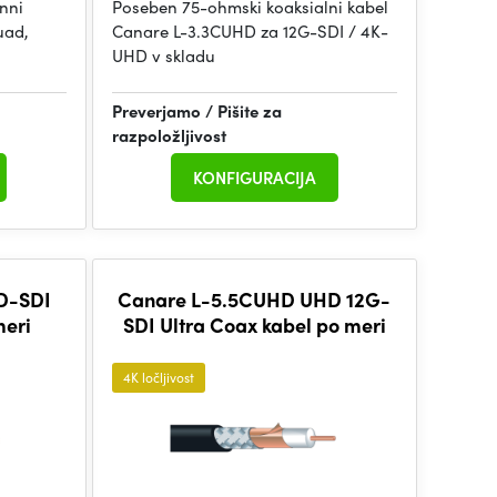
onni
Poseben 75-ohmski koaksialni kabel
uad,
Canare L-3.3CUHD za 12G-SDI / 4K-
UHD v skladu
Preverjamo / Pišite za
razpoložljivost
KONFIGURACIJA
D-SDI
Canare L-5.5CUHD UHD 12G-
meri
SDI Ultra Coax kabel po meri
4K ločljivost