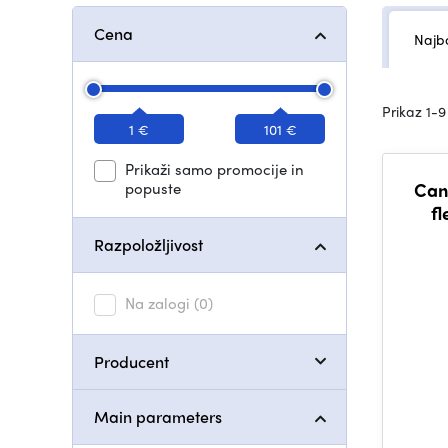
Cena
Najbo
Prikaz 1-9
1 €
101 €
Prikaži samo promocije in
popuste
Can
fl
Razpoložljivost
Na zalogi
(0)
Producent
Main parameters