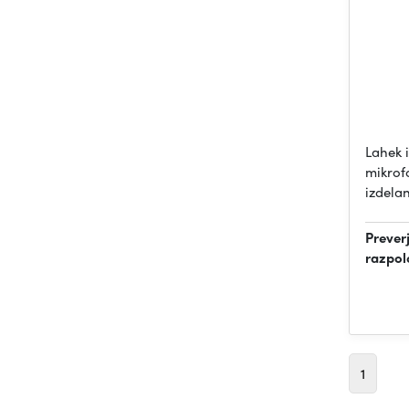
Lahek i
mikrof
izdela
Prever
razpol
1