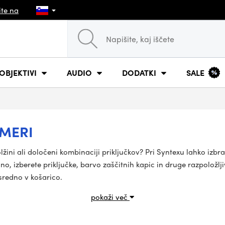
ite na
OBJEKTIVI
AUDIO
DODATKI
SALE
 MERI
olžini ali določeni kombinaciji priključkov? Pri Syntexu lahko iz
lžino, izberete priključke, barvo zaščitnih kapic in druge razpolo
sredno v košarico.
pokaži več