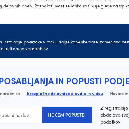
 delovnih dneh. Razpoložljivost se lahko razlikuje glede na tip ka
i za instalacije, povezave v racku, daljše kabelske trase, zamenjava ne
jo tudi druge vrste kablov.
POSABLJANJA IN POPUSTI PODJ
a naročnike
·
Brezplačne delavnice o avdio in videu
·
Novice in
Z registracijo 
obdelavo svoj
HOČEM POPUSTE!
podatkov