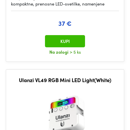
kompaktne, prenosne LED-svetilke, namenjene
37 €
KUPI
Na zalogi
> 5 ks
Ulanzi VL49 RGB Mini LED Light(White)