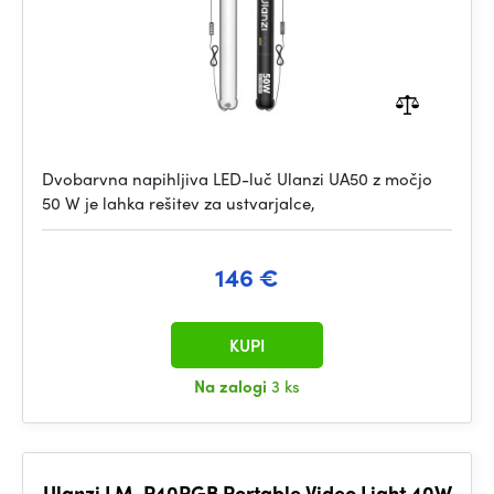
Dvobarvna napihljiva LED-luč Ulanzi UA50 z močjo
50 W je lahka rešitev za ustvarjalce,
146 €
KUPI
Na zalogi
3 ks
Ulanzi LM-P40RGB Portable Video Light 40W