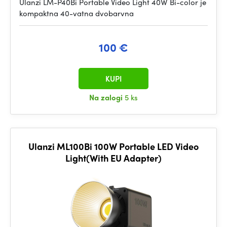
Ulanzi LM-P40Bi Portable Video Light 40W Bi-color je
kompaktna 40-vatna dvobarvna
100 €
KUPI
Na zalogi
5 ks
Ulanzi ML100Bi 100W Portable LED Video
Light(With EU Adapter)