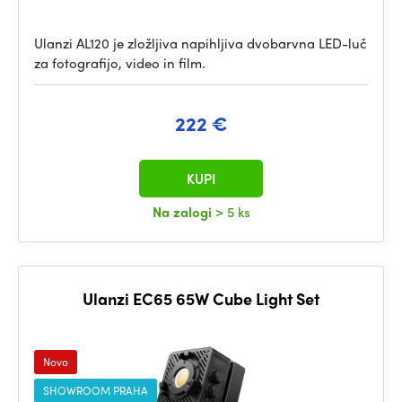
Ulanzi AL120 je zložljiva napihljiva dvobarvna LED-luč
za fotografijo, video in film.
222 €
KUPI
Na zalogi
> 5 ks
Ulanzi EC65 65W Cube Light Set
Novo
SHOWROOM PRAHA