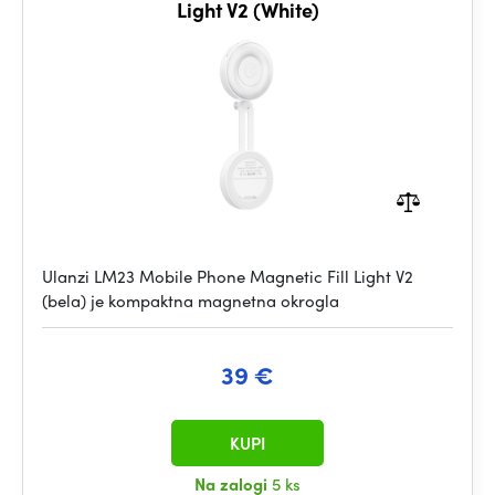
Light V2 (White)
Ulanzi LM23 Mobile Phone Magnetic Fill Light V2
(bela) je kompaktna magnetna okrogla
39 €
KUPI
Na zalogi
5 ks