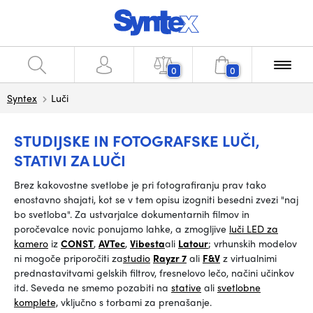
0
0
Syntex
Luči
STUDIJSKE IN FOTOGRAFSKE LUČI,
STATIVI ZA LUČI
Brez kakovostne svetlobe je pri fotografiranju prav tako
enostavno shajati, kot se v tem opisu izogniti besedni zvezi "naj
bo svetloba".
Za
ustvarjalce dokumentarnih filmov in
poročevalce novic ponujamo lahke, a zmogljive
luči LED za
kamero
iz
CONST
,
AVTec
,
Vibesta
ali
Latour
;
vrhunskih modelov
ni mogoče priporočiti za
studio
Rayzr 7
ali
F&V
z virtualnimi
prednastavitvami gelskih filtrov, fresnelovo lečo, načini učinkov
itd. Seveda ne smemo pozabiti na
stative
ali
svetlobne
komplete,
vključno s torbami za prenašanje.