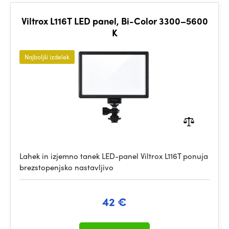
Viltrox L116T LED panel, Bi-Color 3300–5600
K
Najboljši izdelek
Lahek in izjemno tanek LED-panel Viltrox L116T ponuja
brezstopenjsko nastavljivo
42 €