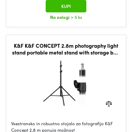
KUPI
Na zalogi
> 5 ks
K&F K&F CONCEPT 2.8m photography light
stand portable metal stand with storage bag
and 1/4" screw
Vsestransko in robustno stojalo za fotografijo K&F
Concept 2,8 m ponuja možnost