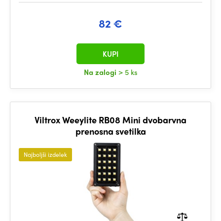
82 €
KUPI
Na zalogi
> 5 ks
Viltrox Weeylite RB08 Mini dvobarvna
prenosna svetilka
Najboljši izdelek