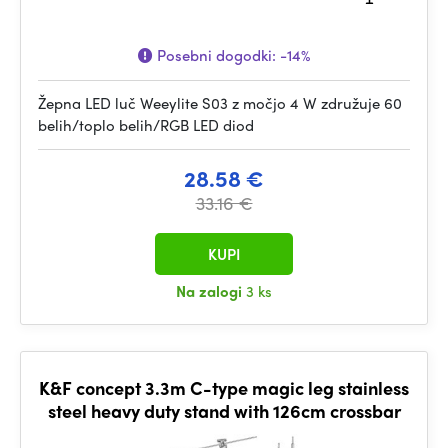
Posebni dogodki:
-14%
Žepna LED luč Weeylite S03 z močjo 4 W združuje 60
belih/toplo belih/RGB LED diod
28.58 €
33.16 €
KUPI
Na zalogi
3 ks
K&F concept 3.3m C-type magic leg stainless
steel heavy duty stand with 126cm crossbar