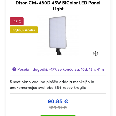
Dison CM-480D 45W BiColor LED Panel
Light
-17 %
Najboljši izdelek
Posebni dogodki:
-17%
se konča za:
10d: 13h: 41m
S svetlobno vodilno ploščo oddaja mehkejšo in
enakomernejšo svetlobo.384 kosov kroglic
90.85 €
109.01 €