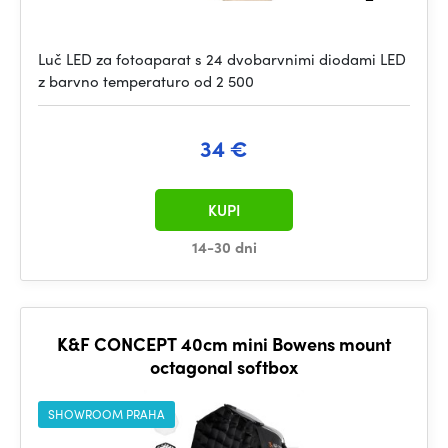
Luč LED za fotoaparat s 24 dvobarvnimi diodami LED
z barvno temperaturo od 2 500
34 €
KUPI
14-30 dni
K&F CONCEPT 40cm mini Bowens mount
octagonal softbox
SHOWROOM PRAHA