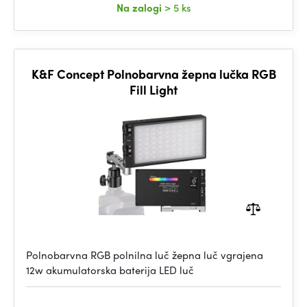
Na zalogi
> 5 ks
K&F Concept Polnobarvna žepna lučka RGB
Fill Light
Polnobarvna RGB polnilna luč žepna luč vgrajena
12w akumulatorska baterija LED luč