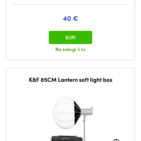
40 €
KUPI
Na zalogi
5 ks
K&F 85CM Lantern soft light box