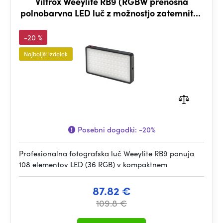
Viltrox Weeylite RB9 (RGBW prenosna
polnobarvna LED luč z možnostjo zatemnitve
z vgrajeno baterijo)
-20 %
Najboljši izdelek
Posebni dogodki:
-20%
Profesionalna fotografska luč Weeylite RB9 ponuja
108 elementov LED (36 RGB) v kompaktnem
87.82 €
109.8 €