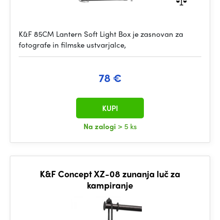
K&F 85CM Lantern Soft Light Box je zasnovan za
fotografe in filmske ustvarjalce,
78 €
KUPI
Na zalogi
> 5 ks
K&F Concept XZ-08 zunanja luč za
kampiranje