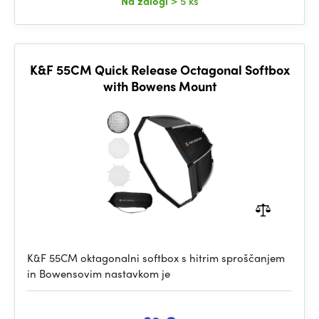
Na zalogi
> 5 ks
K&F 55CM Quick Release Octagonal Softbox
with Bowens Mount
K&F 55CM oktagonalni softbox s hitrim sproščanjem
in Bowensovim nastavkom je