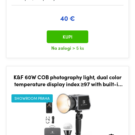
40 €
KUPI
Na zalogi
> 5 ks
K&F 60W COB photography light, dual color
temperature display index ≥97 with built-in
4500mAh battery
SHOWROOM PRAHA