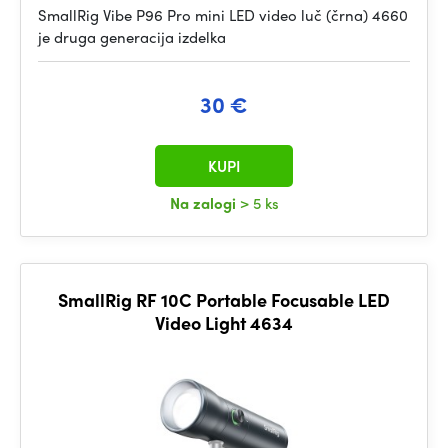
SmallRig Vibe P96 Pro mini LED video luč (črna) 4660
je druga generacija izdelka
30 €
KUPI
Na zalogi
> 5 ks
SmallRig RF 10C Portable Focusable LED
Video Light 4634