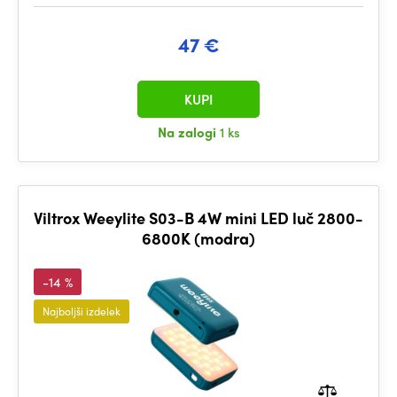
47 €
KUPI
Na zalogi
1 ks
Viltrox Weeylite S03-B 4W mini LED luč 2800-
6800K (modra)
-14 %
Najboljši izdelek