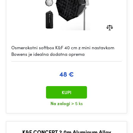
Osmerokotni softbox K&F 40 cm z mini nastavkom
Bowens je idealna dodatna oprema
48 €
KUPI
Na zalogi
> 5 ks
K&F CONCEPT 2.0m Aluminum Alloy