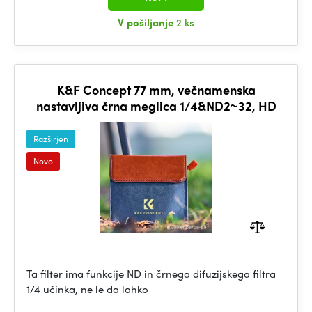
V pošiljanje
2 ks
K&F Concept 77 mm, večnamenska
nastavljiva črna meglica 1/4&ND2~32, HD
Razširjen
Novo
Ta filter ima funkcije ND in črnega difuzijskega filtra
1/4 učinka, ne le da lahko