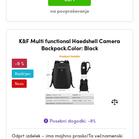
na povpraševanje
K&F Multi functional Haedshell Camera
Backpack.Color: Black
-9 %
Razširjen
Novo
Posebni dogodki:
-9%
Odprt izdelek – ima majhno prasko!Ta večnamenski