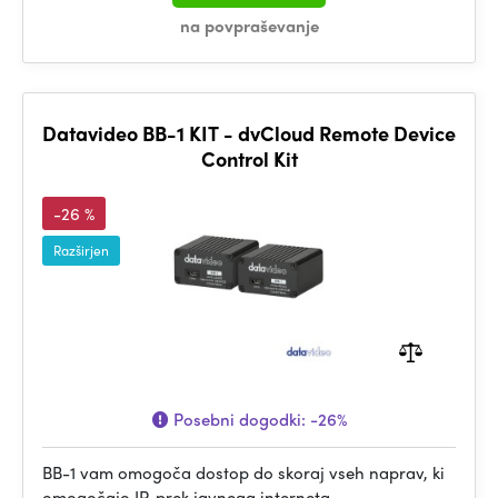
na povpraševanje
Datavideo BB-1 KIT - dvCloud Remote Device
Control Kit
-26 %
Razširjen
Posebni dogodki:
-26%
BB-1 vam omogoča dostop do skoraj vseh naprav, ki
omogočajo IP, prek javnega interneta.