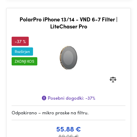
PolarPro iPhone 13/14 - VND 6-7 Filter |
LiteChaser Pro
-37 %
Razširjen
ZADNJI KOS
Posebni dogodki:
-37%
Odpakirano – mikro praske na filtru.
55.88 €
89.06 €