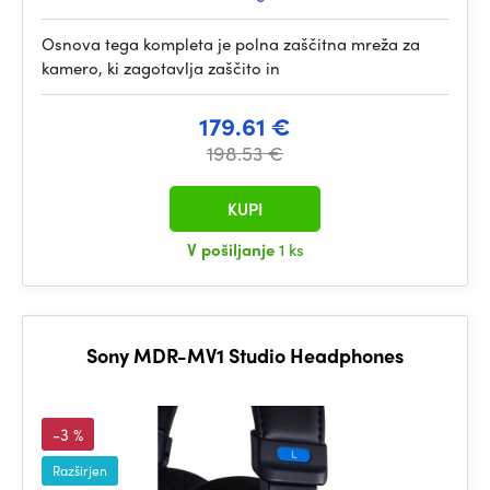
Osnova tega kompleta je polna zaščitna mreža za
kamero, ki zagotavlja zaščito in
179.61 €
198.53 €
KUPI
V pošiljanje
1 ks
Sony MDR-MV1 Studio Headphones
-3 %
Razširjen