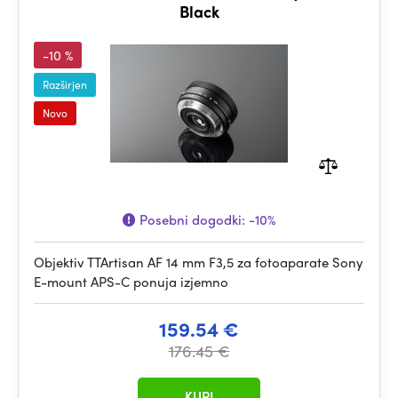
Black
-10 %
Razširjen
Novo
Posebni dogodki:
-10%
Objektiv TTArtisan AF 14 mm F3,5 za fotoaparate Sony
E-mount APS-C ponuja izjemno
159.54 €
176.45 €
KUPI