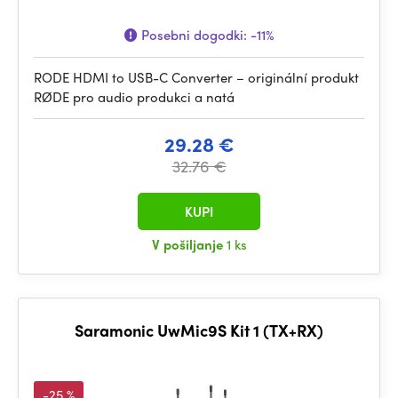
Posebni dogodki:
-11%
RODE HDMI to USB-C Converter – originální produkt
RØDE pro audio produkci a natá
29.28 €
32.76 €
KUPI
V pošiljanje
1 ks
Saramonic UwMic9S Kit 1 (TX+RX)
-25 %