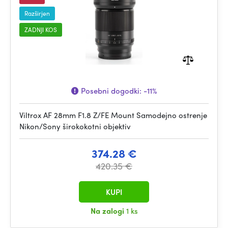
Razširjen
ZADNJI KOS
Posebni dogodki:
-11%
Viltrox AF 28mm F1.8 Z/FE Mount Samodejno ostrenje
Nikon/Sony širokokotni objektiv
374.28 €
420.35 €
KUPI
Na zalogi
1 ks