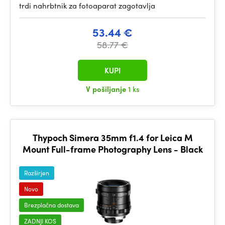
trdi nahrbtnik za fotoaparat zagotavlja
53.44 €
58.77 €
KUPI
V pošiljanje
1 ks
Thypoch Simera 35mm f1.4 for Leica M
Mount Full-frame Photography Lens - Black
Razširjen
Novo
Brezplačna dostava
ZADNJI KOS