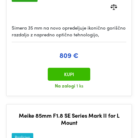
Simera 35 mm na novo opredeljuje ikonično goriščno
razdaljo z napredno optično tehnologijo,
809 €
KUPI
Na zalogi
1 ks
Meike 85mm F1.8 SE Series Mark II for L
Mount
Razširjen