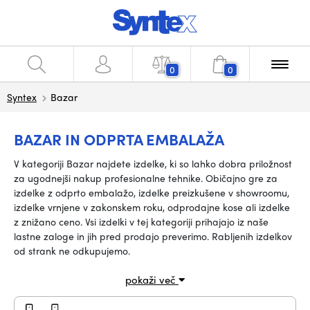
0
0
Syntex
Bazar
BAZAR IN ODPRTA EMBALAŽA
V kategoriji Bazar najdete izdelke, ki so lahko dobra priložnost
za ugodnejši nakup profesionalne tehnike. Običajno gre za
izdelke z odprto embalažo, izdelke preizkušene v showroomu,
izdelke vrnjene v zakonskem roku, odprodajne kose ali izdelke
z znižano ceno. Vsi izdelki v tej kategoriji prihajajo iz naše
lastne zaloge in jih pred prodajo preverimo. Rabljenih izdelkov
od strank ne odkupujemo.
pokaži več