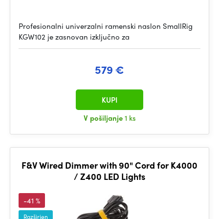
Profesionalni univerzalni ramenski naslon SmallRig
KGW102 je zasnovan izključno za
579 €
KUPI
V pošiljanje
1 ks
F&V Wired Dimmer with 90" Cord for K4000
/ Z400 LED Lights
-41 %
Razširjen