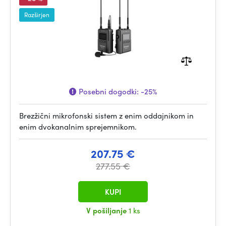
Razširjen
Posebni dogodki:
-25%
Brezžični mikrofonski sistem z enim oddajnikom in
enim dvokanalnim sprejemnikom.
207.75 €
277.55 €
KUPI
V pošiljanje
1 ks