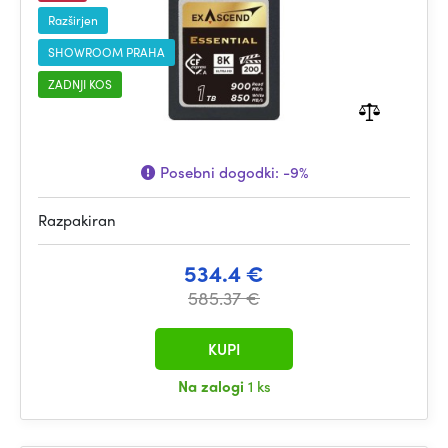
Razširjen
SHOWROOM PRAHA
ZADNJI KOS
Posebni dogodki:
-9%
Razpakiran
534.4 €
585.37 €
KUPI
Na zalogi
1 ks