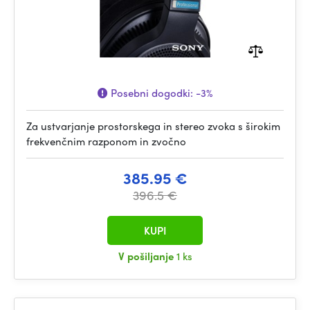
Posebni dogodki:
-3%
Za ustvarjanje prostorskega in stereo zvoka s širokim
frekvenčnim razponom in zvočno
385.95 €
396.5 €
KUPI
V pošiljanje
1 ks