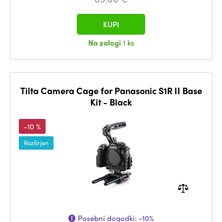
KUPI
Na zalogi
1 ks
Tilta Camera Cage for Panasonic S1R II Base
Kit - Black
-10 %
Razširjen
Posebni dogodki:
-10%