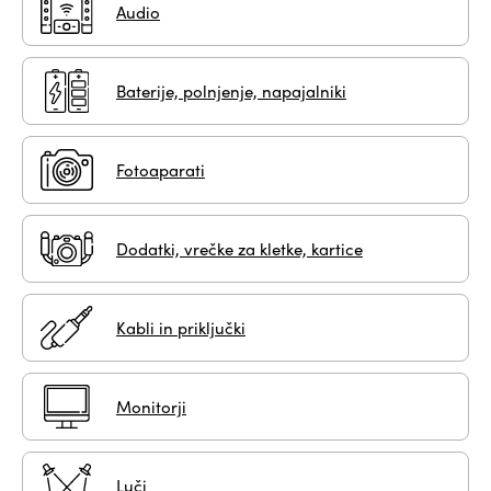
Audio
Baterije, polnjenje, napajalniki
Fotoaparati
Dodatki, vrečke za kletke, kartice
Kabli in priključki
Monitorji
Luči