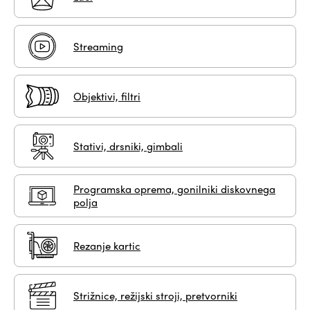
Streaming
Objektivi, filtri
Stativi, drsniki, gimbali
Programska oprema, gonilniki diskovnega
polja
Rezanje kartic
Strižnice, režijski stroji, pretvorniki