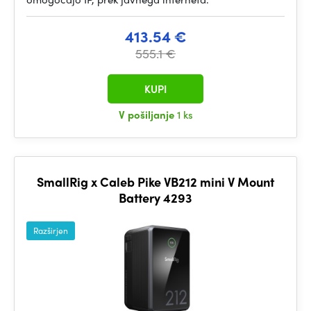
413.54 €
555.1 €
KUPI
V pošiljanje
1 ks
SmallRig x Caleb Pike VB212 mini V Mount
Battery 4293
Razširjen