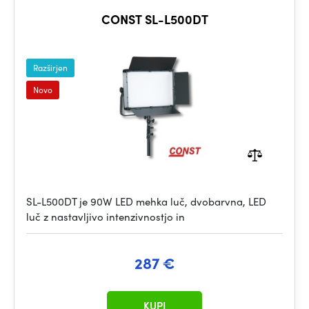
CONST SL-L500DT
Razširjen
Novo
SL-L500DT je 90W LED mehka luč, dvobarvna, LED
luč z nastavljivo intenzivnostjo in
287 €
KUPI