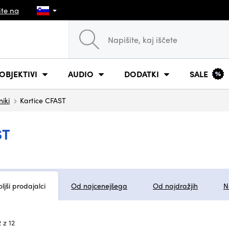
ite na
OBJEKTIVI
AUDIO
DODATKI
SALE
niki
Kartice CFAST
ST
ljši prodajalci
Od najcenejšega
Od najdražjih
N
 z 12