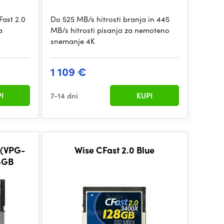
Fast 2.0
Do 525 MB/s hitrosti branja in 445
a
MB/s hitrosti pisanja za nemoteno
snemanje 4K
1 109 €
I
7-14 dni
KUPI
 (VPG-
Wise CFast 2.0 Blue
8GB