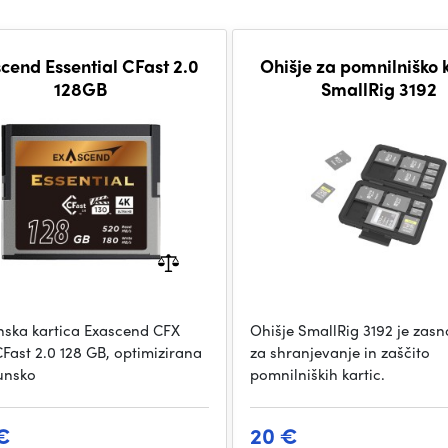
cend Essential CFast 2.0
Ohišje za pomnilniško 
128GB
SmallRig 3192
ska kartica Exascend CFX
Ohišje SmallRig 3192 je zas
CFast 2.0 128 GB, optimizirana
za shranjevanje in zaščito
unsko
pomnilniških kartic.
€
20 €