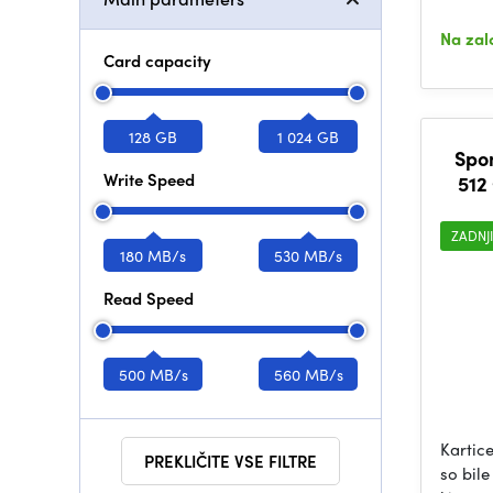
Na zal
Card capacity
128 GB
1 024 GB
Spo
Write Speed
512
ZADNJ
180 MB/s
530 MB/s
Read Speed
500 MB/s
560 MB/s
Kartic
PREKLIČITE VSE FILTRE
so bile