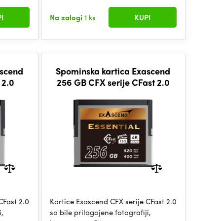
I
Na zalogi
1 ks
KUPI
ascend
Spominska kartica Exascend
 2.0
256 GB CFX serije CFast 2.0
CFast 2.0
Kartice Exascend CFX serije CFast 2.0
i,
so bile prilagojene fotografiji,