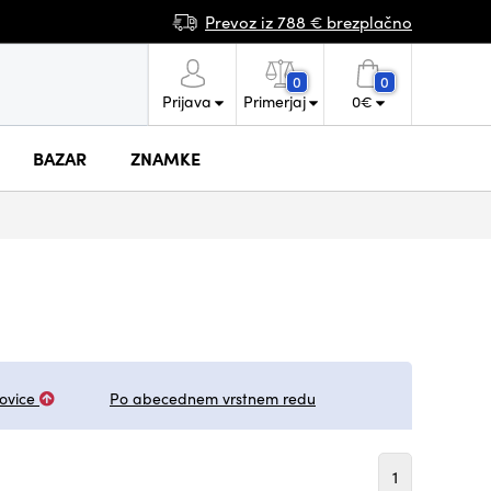
Prevoz iz 788 € brezplačno
0
0
Prijava
Primerjaj
0
€
BAZAR
ZNAMKE
ovice
Po abecednem vrstnem redu
1