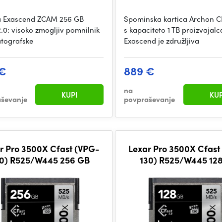
a Exascend ZCAM 256 GB
Spominska kartica Archon C
2.0: visoko zmogljiv pomnilnik
s kapaciteto 1 TB proizvajalc
tografske
Exascend je združljiva
 €
889 €
na
KUPI
KUP
ševanje
povpraševanje
r Pro 3500X Cfast (VPG-
Lexar Pro 3500X Cfast
0) R525/W445 256 GB
130) R525/W445 12