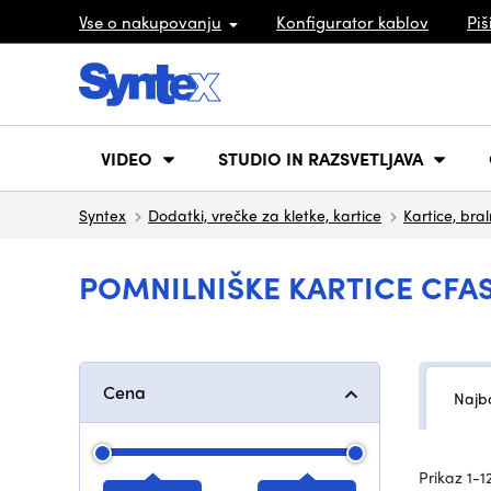
Vse o nakupovanju
Konfigurator kablov
Piš
VIDEO
STUDIO IN RAZSVETLJAVA
Syntex
Dodatki, vrečke za kletke, kartice
Kartice, bral
POMNILNIŠKE KARTICE CFA
Cena
Najbo
Prikaz 1-12