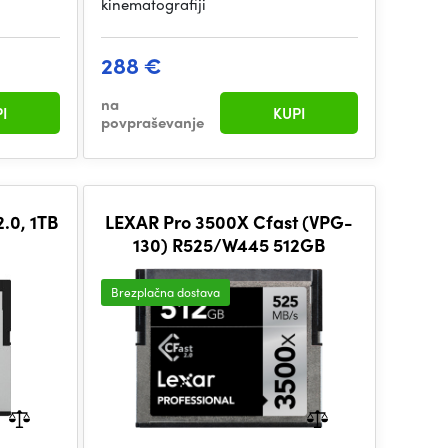
kinematografiji
288 €
na
I
KUPI
povpraševanje
.0, 1TB
LEXAR Pro 3500X Cfast (VPG-
130) R525/W445 512GB
Brezplačna dostava