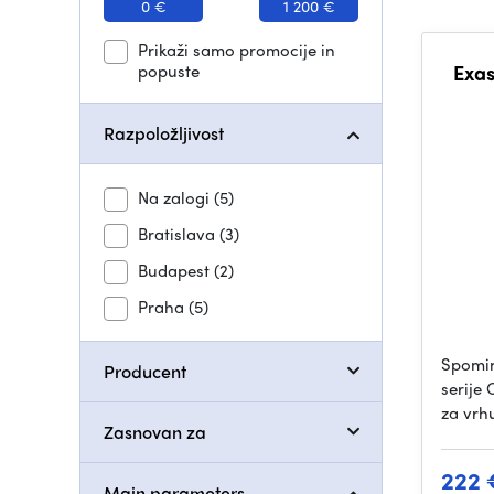
0 €
1 200 €
Prikaži samo promocije in
popuste
Exas
Razpoložljivost
Na zalogi
(5)
Bratislava
(3)
Budapest
(2)
Praha
(5)
Spomin
Producent
serije 
za vrh
Zasnovan za
222 
Main parameters