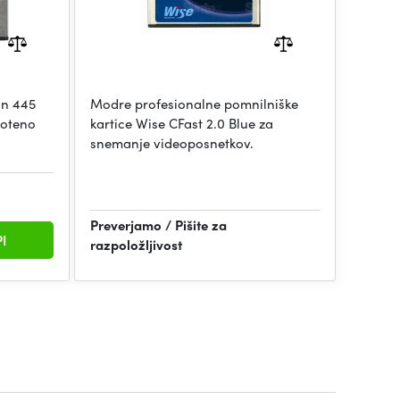
in 445
Modre profesionalne pomnilniške
moteno
kartice Wise CFast 2.0 Blue za
snemanje videoposnetkov.
Preverjamo / Pišite za
I
razpoložljivost