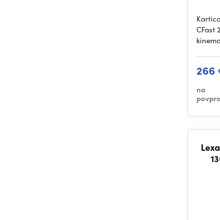
Kartic
CFast 
kinema
266
na
povpra
Lexa
13