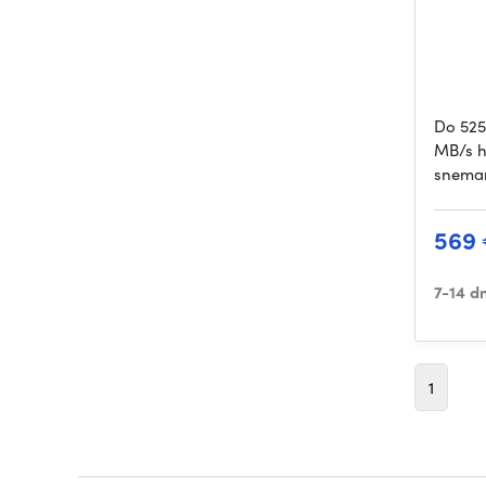
Do 525
MB/s h
snema
569
7-14 d
1