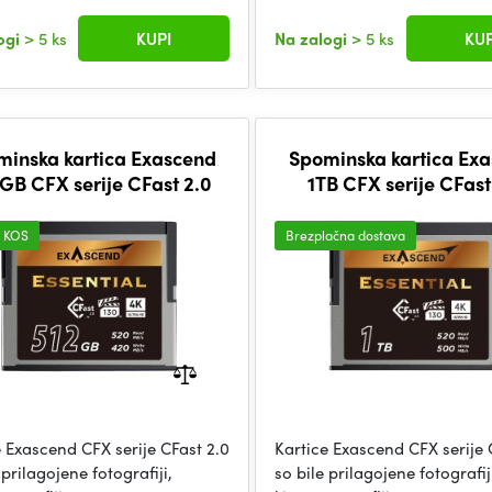
ogi
> 5 ks
KUPI
Na zalogi
> 5 ks
KUP
minska kartica Exascend
Spominska kartica Ex
 GB CFX serije CFast 2.0
1TB CFX serije CFast
I KOS
Brezplačna dostava
e Exascend CFX serije CFast 2.0
Kartice Exascend CFX serije 
 prilagojene fotografiji,
so bile prilagojene fotografij