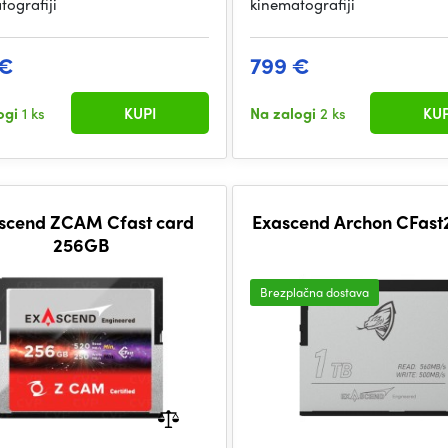
tografiji
kinematografiji
 €
799 €
ogi
1 ks
KUPI
Na zalogi
2 ks
KUP
scend ZCAM Cfast card
Exascend Archon CFast2
256GB
Brezplačna dostava