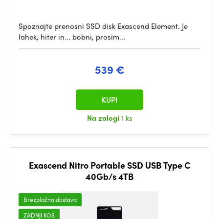
Spoznajte prenosni SSD disk Exascend Element. Je
lahek, hiter in... bobni, prosim...
539 €
KUPI
Na zalogi
1 ks
Exascend Nitro Portable SSD USB Type C
40Gb/s 4TB
Brezplačna dostava
ZADNJI KOS