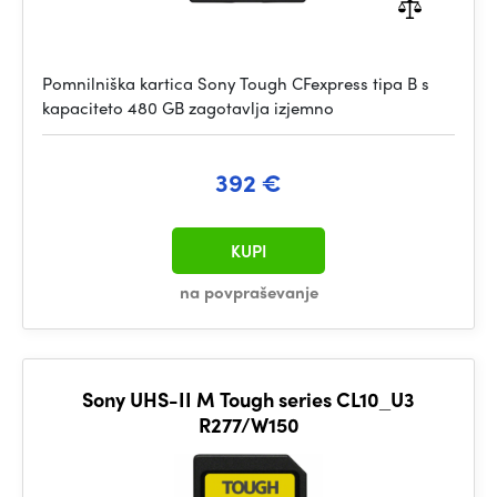
Pomnilniška kartica Sony Tough CFexpress tipa B s
kapaciteto 480 GB zagotavlja izjemno
392 €
KUPI
na povpraševanje
Sony UHS-II M Tough series CL10_U3
R277/W150