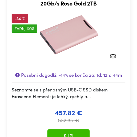
20Gb/s Rose Gold 2TB
-14 %
ZADNJI KOS
Posebni dogodki:
-14%
se konča za:
1d: 12h: 44m
Seznamte se s přenosným USB-C SSD diskem
Exascend Element: je lehký, rychlý a...
457.82 €
532.35 €
KUPI