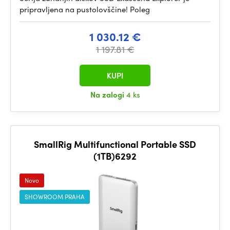
pripravljena na pustolovščine! Poleg
1 030.12 €
1 197.81 €
KUPI
Na zalogi
4 ks
SmallRig Multifunctional Portable SSD
(1TB)6292
Novo
SHOWROOM PRAHA