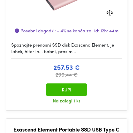
Posebni dogodki:
-14%
se konča za:
1d: 12h: 44m
Spoznajte prenosni SSD disk Exascend Element. Je
lahek, hiter in... bobni, prosim...
257.53 €
299.44 €
KUPI
Na zalogi
1 ks
Exascend Element Portable SSD USB Type C