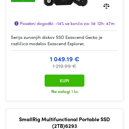
Posebni dogodki:
-14%
se konča za:
1d: 12h: 47m
Serija zunanjih diskov SSD Exascend Gecko je
različica modelov Exascend Explorer,
1 049.19 €
1 219.99 €
KUPI
Na zalogi
1 ks
SmallRig Multifunctional Portable SSD
(2TB)6293