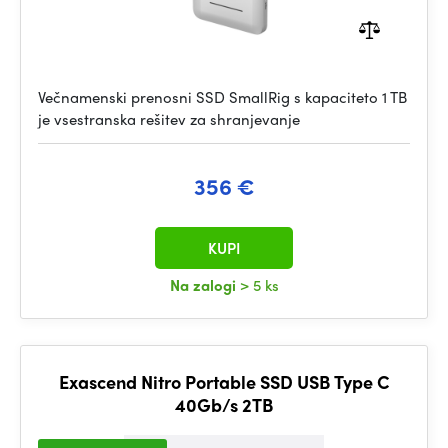
Večnamenski prenosni SSD SmallRig s kapaciteto 1 TB
je vsestranska rešitev za shranjevanje
356 €
KUPI
Na zalogi
> 5 ks
Exascend Nitro Portable SSD USB Type C
40Gb/s 2TB