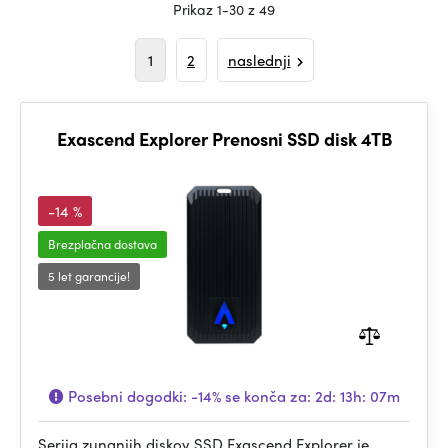
Prikaz 1-30 z 49
1
2
naslednji
Exascend Explorer Prenosni SSD disk 4TB
-14 %
Brezplačna dostava
5 let garancije!
Posebni dogodki:
-14%
se konča za:
2d: 13h: 07m
Serija zunanjih diskov SSD Exascend Explorer je