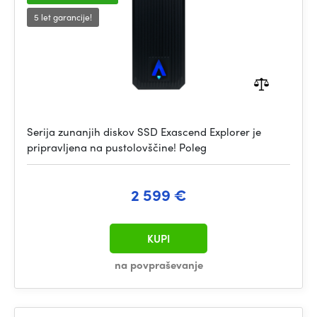
5 let garancije!
Serija zunanjih diskov SSD Exascend Explorer je
pripravljena na pustolovščine! Poleg
2 599 €
KUPI
na povpraševanje