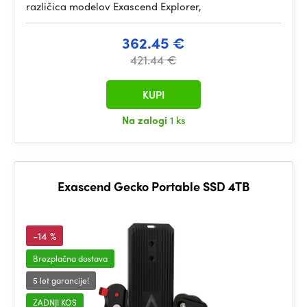
različica modelov Exascend Explorer,
362.45 €
421.44 €
KUPI
Na zalogi
1 ks
Exascend Gecko Portable SSD 4TB
-14 %
Brezplačna dostava
5 let garancije!
ZADNJI KOS