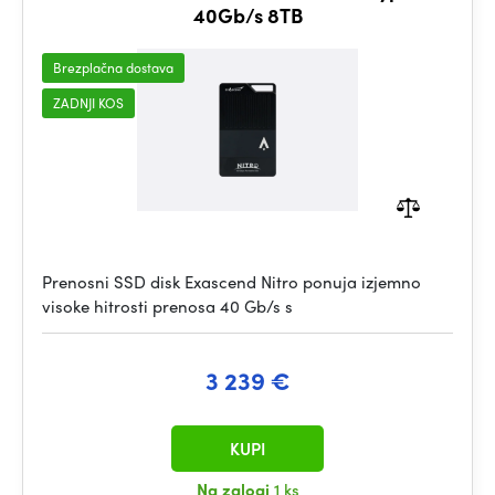
40Gb/s 8TB
Brezplačna dostava
ZADNJI KOS
Prenosni SSD disk Exascend Nitro ponuja izjemno
visoke hitrosti prenosa 40 Gb/s s
3 239 €
KUPI
Na zalogi
1 ks