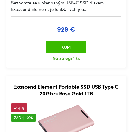
Seznamte se s přenosným USB-C SSD diskem
Exascend Element: je lehký, rychlý a...
929 €
KUPI
Na zalogi
1 ks
Exascend Element Portable SSD USB Type C
20Gb/s Rose Gold 1TB
-14 %
ZADNJI KOS