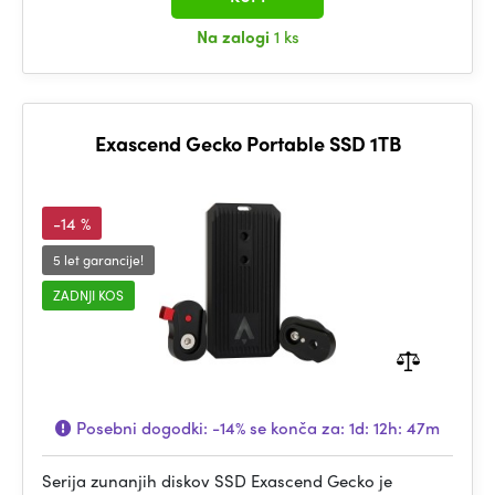
Na zalogi
1 ks
Exascend Gecko Portable SSD 1TB
-14 %
5 let garancije!
ZADNJI KOS
Posebni dogodki:
-14%
se konča za:
1d: 12h: 47m
Serija zunanjih diskov SSD Exascend Gecko je