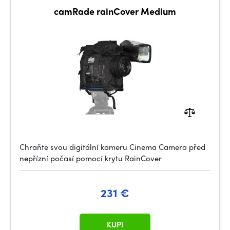
camRade rainCover Medium
Chraňte svou digitální kameru Cinema Camera před
nepřízní počasí pomocí krytu RainCover
231 €
KUPI