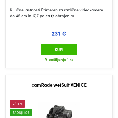
Ključne lastnosti Primeren za različne videokamere
do 45 cm in 17,7 palca (z obrnjenim
231 €
KUPI
V pošiljanje
1 ks
camRade wetSuit VENICE
-30 %
ZADNJI KOS