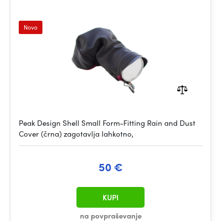
Novo
Peak Design Shell Small Form-Fitting Rain and Dust
Cover (črna) zagotavlja lahkotno,
50 €
KUPI
na povpraševanje