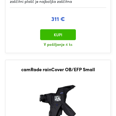
zaščitni plašč je najboljša zaščitna
311 €
KUPI
V pošiljanje
4 ks
camRade rainCover OB/EFP Small