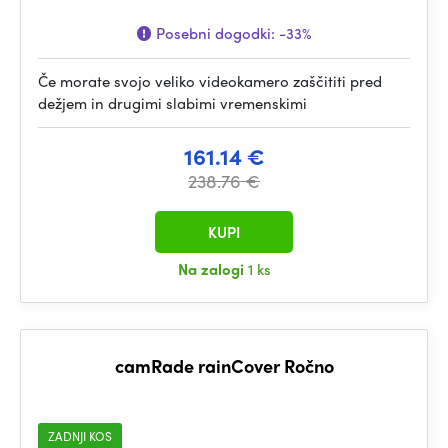
Posebni dogodki:
-33%
Če morate svojo veliko videokamero zaščititi pred
dežjem in drugimi slabimi vremenskimi
161.14 €
238.76 €
KUPI
Na zalogi
1 ks
camRade rainCover Ročno
ZADNJI KOS