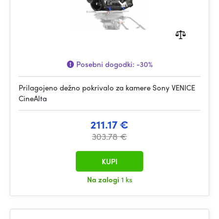
Posebni dogodki:
-30%
Prilagojeno dežno pokrivalo za kamere Sony VENICE
CineAlta
211.17 €
303.78 €
KUPI
Na zalogi
1 ks