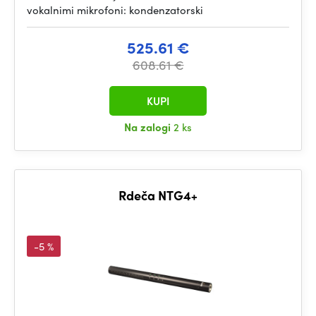
vokalnimi mikrofoni: kondenzatorski
525.61 €
608.61 €
KUPI
Na zalogi
2 ks
Rdeča NTG4+
-5 %