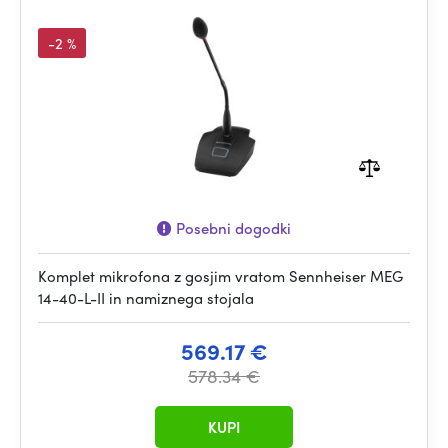
-2 %
Posebni dogodki
Komplet mikrofona z gosjim vratom Sennheiser MEG
14-40-L-II in namiznega stojala
569.17 €
578.34 €
KUPI