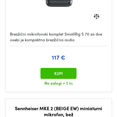
Brezžični mikrofonski komplet SmallRig S 70 za dve
osebi je kompaktna brezžična avdio
117 €
KUPI
Na zalogi
> 5 ks
Sennheiser MKE 2 (BEIGE EW) miniaturni
mikrofon, bež