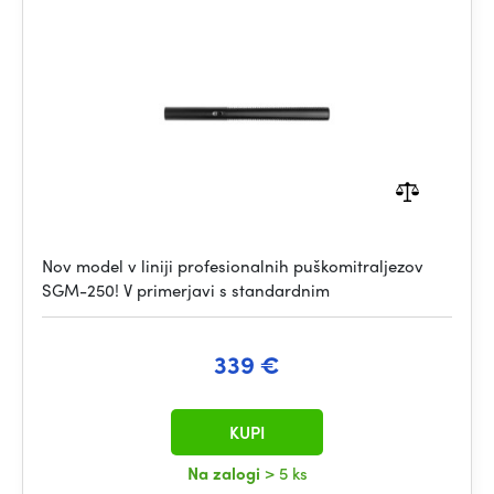
Nov model v liniji profesionalnih puškomitraljezov
SGM-250! V primerjavi s standardnim
339 €
KUPI
Na zalogi
> 5 ks