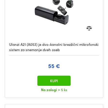
Ulanzi A21 (A053) je dvo-kanalni brezžični mikrofonski
sistem za snemanje dveh oseb
55 €
KUPI
Na zalogi
> 5 ks