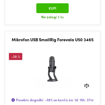
KUPI
Na zalogi
2 ks
Mikrofon USB SmallRig Forevala U50 3465
-38 %
Posebni dogodki:
-38%
se konča za:
1d: 15h: 37m