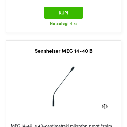
KUPI
Na zalogi
4 ks
Sennheiser MEG 14-40 B
MEG 14-40 je 40-centimetrski mikrofon z mat črnim