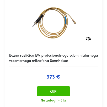
Bežna različica EW profesionalnega subminiaturnega
vsesmernega mikrofona Sennheiser
373 €
KUPI
Na zalogi
> 5 ks