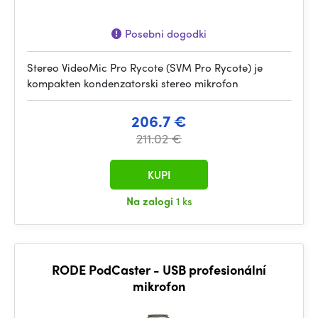
Posebni dogodki
Stereo VideoMic Pro Rycote (SVM Pro Rycote) je
kompakten kondenzatorski stereo mikrofon
206.7 €
211.02 €
KUPI
Na zalogi
1 ks
RODE PodCaster - USB profesionální
mikrofon