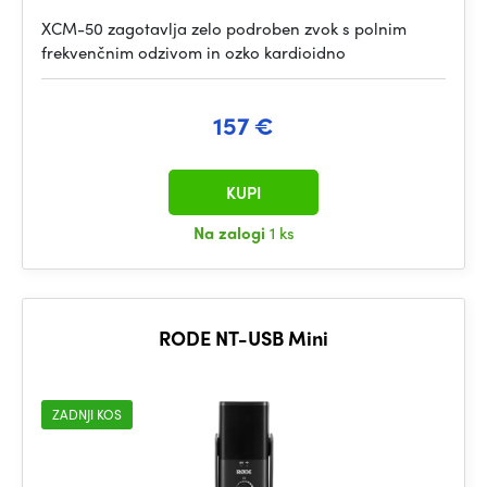
XCM-50 zagotavlja zelo podroben zvok s polnim
frekvenčnim odzivom in ozko kardioidno
157 €
KUPI
Na zalogi
1 ks
RODE NT-USB Mini
ZADNJI KOS