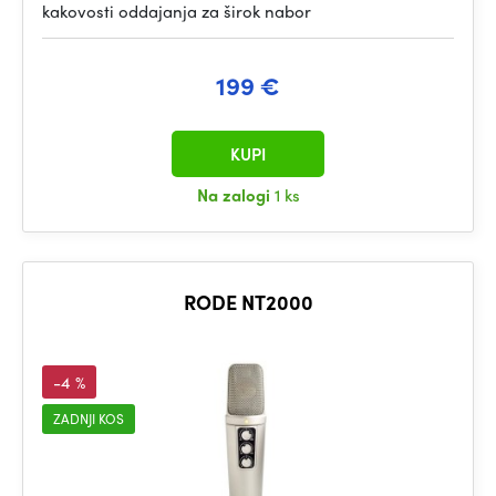
kakovosti oddajanja za širok nabor
199 €
KUPI
Na zalogi
1 ks
RODE NT2000
-4 %
ZADNJI KOS