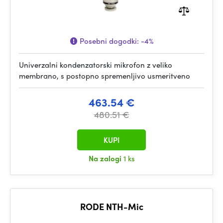
Posebni dogodki:
-4%
Univerzalni kondenzatorski mikrofon z veliko
membrano, s postopno spremenljivo usmeritveno
463.54 €
480.51 €
KUPI
Na zalogi
1 ks
RODE NTH-Mic