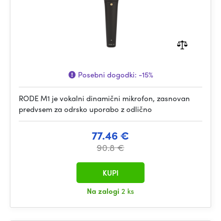
Posebni dogodki:
-15%
RODE M1 je vokalni dinamični mikrofon, zasnovan
predvsem za odrsko uporabo z odlično
77.46 €
90.8 €
KUPI
Na zalogi
2 ks