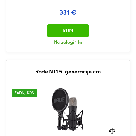
331 €
KUPI
Na zalogi
1 ks
Rode NT1 5. generacije črn
ZADNJI KOS