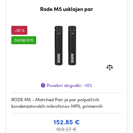
Rode M5 usklajen par
-10 %
ZADNJI KOS
Posebni dogodki:
-10%
RODE M5 - Matched Pair je par polpalčnih
kondenzatorskih mikrofonov MP5, primernih
152.85 €
169.57 €