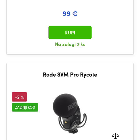
99 €
KUPI
Na zalogi
2 ks
Rode SVM Pro Rycote
-2 %
ZADNJI KOS