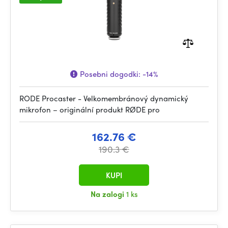
Posebni dogodki:
-14%
RODE Procaster - Velkomembránový dynamický
mikrofon – originální produkt RØDE pro
162.76 €
190.3 €
KUPI
Na zalogi
1 ks