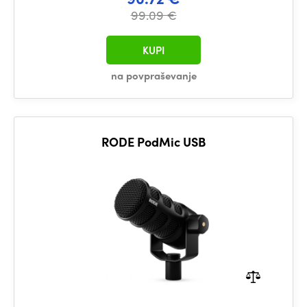
99.09 €
KUPI
na povpraševanje
RODE PodMic USB