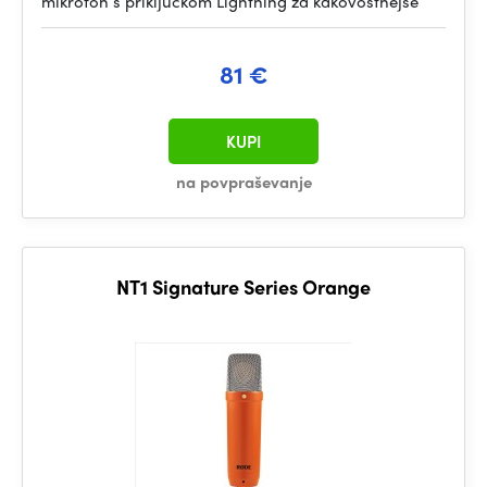
mikrofon s priključkom Lightning za kakovostnejše
81 €
KUPI
na povpraševanje
NT1 Signature Series Orange