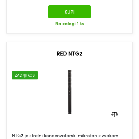
KUPI
Na zalogi
1 ks
RED NTG2
ZADNJI KOS
NTG2 je strelni kondenzatorski mikrofon z zvokom