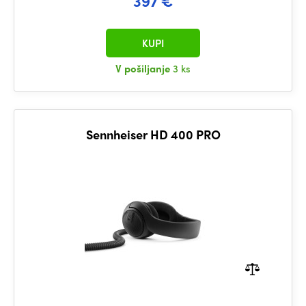
397 €
KUPI
V pošiljanje
3 ks
Sennheiser HD 400 PRO