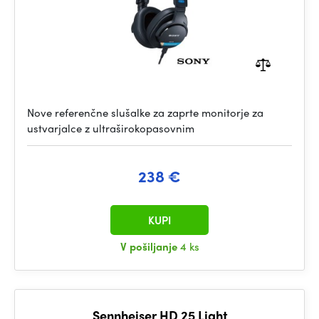
Nove referenčne slušalke za zaprte monitorje za
ustvarjalce z ultraširokopasovnim
238 €
KUPI
V pošiljanje
4 ks
Sennheiser HD 25 Light