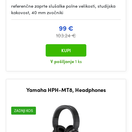
referenčne zaprte slušalke polne velikosti, studijska
kakovost, 40 mm zvočniki
99 €
103.24 €
KUPI
V pošiljanje
1 ks
Yamaha HPH-MT8, Headphones
ZADNJI KOS