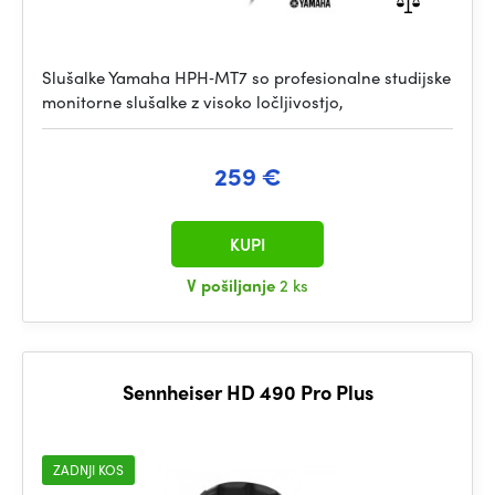
Slušalke Yamaha HPH‑MT7 so profesionalne studijske
monitorne slušalke z visoko ločljivostjo,
259 €
KUPI
V pošiljanje
2 ks
Sennheiser HD 490 Pro Plus
ZADNJI KOS