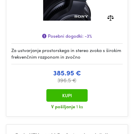
Posebni dogodki:
-3%
Za ustvarjanje prostorskega in stereo zvoka s širokim
frekvenčnim razponom in zvočno
385.95 €
396.5 €
KUPI
V pošiljanje
1 ks