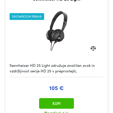
SHOWROOM PRAHA
Sennheiser HD 25 Light združuje značilen zvok in
vzdržljivost serije HD 25 v preprostejši,
105 €
KUPI
Na zalogi
4 ks