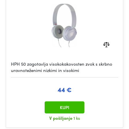
HPH 50 zagotavlja visokokakovosten zvok s skrbno
uravnoteženimi nizkimi in visokimi
44 €
KUPI
V pošiljanje
1 ks