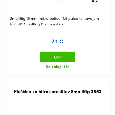
SmallRig 15 mm mikro palica (1,5 palca) z navojem
1/4'' 915 SmallRig 15 mm mikro
7.1 €
KUPI
Na zalogi
1 ks
Ploščica za hitro sprostitev SmallRig 3853