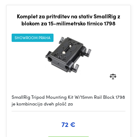
Komplet za pritrditev na stativ SmallRig z
blokom za 15-milimetrsko tirnico 1798
SHOWROOM PRAHA
SmallRig Tripod Mounting Kit W/15mm Rail Block 1798
je kombinacija dveh plošč za
72 €