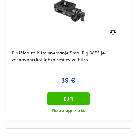
Ploščica za hitro snemanje SmallRig 3853 je
zasnovana kot lahka rešitev za hitro
39 €
KUPI
Na zalogi
> 5 ks