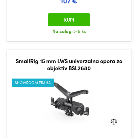
107 €
KUPI
Na zalogi
> 5 ks
SmallRig 15 mm LWS univerzalna opora za
objektiv BSL2680
SHOWROOM PRAHA