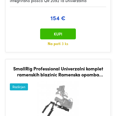
integrirano ploščo QR 2092 Ta univerzalna
154 €
KUPI
Na poti
3 ks
SmallRig Professional Univerzalni komplet
ramenskih blazinic Ramenska opomba
KGW102
Razširjen