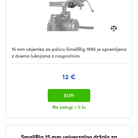
15 mm objemka za palico SmallRig 1995 je opremljena
z dvema luknjama z nasprotnim
12 €
KUPI
Na zalogi
> 5 ks
SmallRig 15 mm univerzalno držalo za