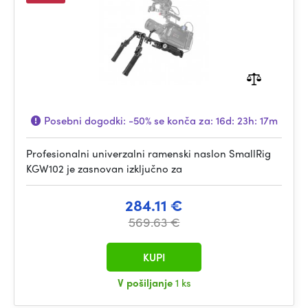
Posebni dogodki:
-50%
se konča za:
16d: 23h: 17m
Profesionalni univerzalni ramenski naslon SmallRig
KGW102 je zasnovan izključno za
284.11 €
569.63 €
KUPI
V pošiljanje
1 ks