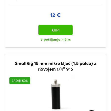
12 €
KUPI
V pošiljanje
> 5 ks
SmallRig 15 mm mikro ključ (1,5 palca) z
navojem 1/4'' 915
ZADNJI KOS