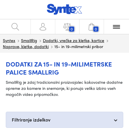
0
0
Syntex
SmallRig
Dodatki, vrečke za kletke, kartice
Naprave, kletke, dodatki
15- in 19-milimetrski pribor
DODATKI ZA 15- IN 19-MILIMETRSKE
PALICE SMALLRIG
SmallRig je zdaj tradicionalni proizvajalec kakovostne dodatne
opreme za kamere in snemanje, ki ponuja veliko izbiro vseh
mogočih video pripomočkov.
Filtriranje izdelkov