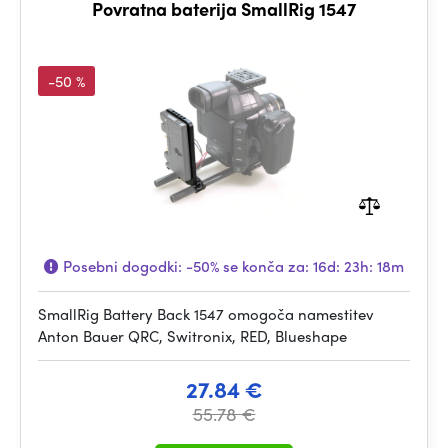
Povratna baterija SmallRig 1547
-50 %
Posebni dogodki:
-50%
se konča za:
16d: 23h: 18m
SmallRig Battery Back 1547 omogoča namestitev
Anton Bauer QRC, Switronix, RED, Blueshape
27.84 €
55.78 €