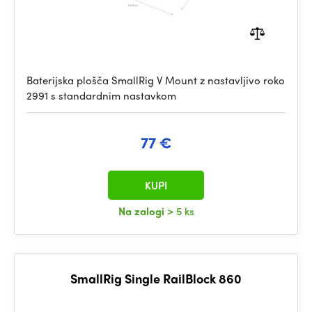
Baterijska plošča SmallRig V Mount z nastavljivo roko
2991 s standardnim nastavkom
77 €
KUPI
Na zalogi
> 5 ks
SmallRig Single RailBlock 860