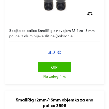
Spojka za palice SmallRig z navojem M12 za 15 mm
palice iz aluminijeve zlitine (pakiranje
4.7 €
KUPI
Na zalogi
1 ks
SmallRig 12mm/15mm objemka za eno
palico 3598