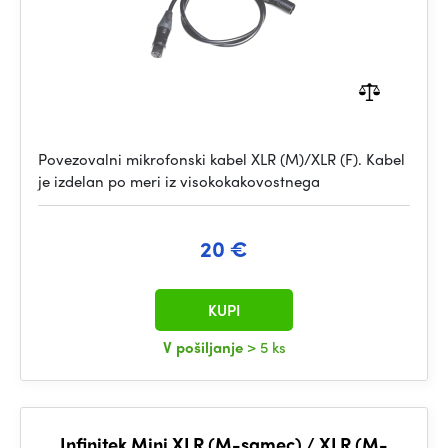
Povezovalni mikrofonski kabel XLR (M)/XLR (F). Kabel
je izdelan po meri iz visokokakovostnega
20 €
KUPI
V pošiljanje
> 5 ks
Infinitek Mini XLR (M-samec) / XLR (M-