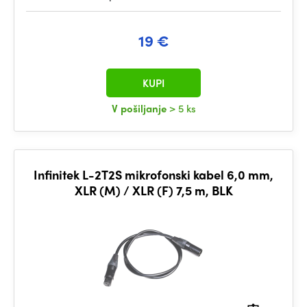
19 €
KUPI
V pošiljanje
> 5 ks
Infinitek L-2T2S mikrofonski kabel 6,0 mm,
XLR (M) / XLR (F) 7,5 m, BLK