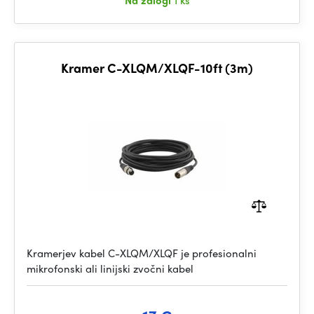
Na zalogi
1 ks
Kramer C-XLQM/XLQF-10ft (3m)
Kramerjev kabel C-XLQM/XLQF je profesionalni
mikrofonski ali linijski zvočni kabel