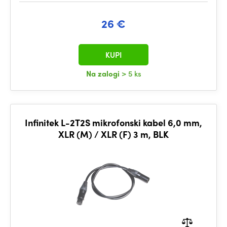
26 €
KUPI
Na zalogi
> 5 ks
Infinitek L-2T2S mikrofonski kabel 6,0 mm,
XLR (M) / XLR (F) 3 m, BLK