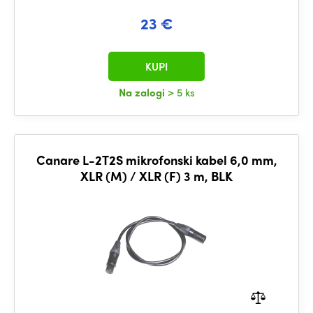
23 €
KUPI
Na zalogi
> 5 ks
Canare L-2T2S mikrofonski kabel 6,0 mm,
XLR (M) / XLR (F) 3 m, BLK