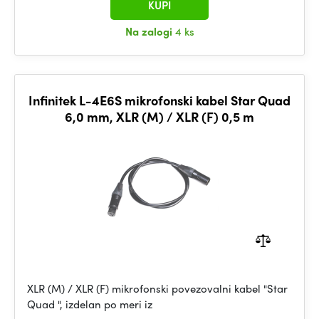
KUPI
Na zalogi
4 ks
Infinitek L-4E6S mikrofonski kabel Star Quad
6,0 mm, XLR (M) / XLR (F) 0,5 m
XLR (M) / XLR (F) mikrofonski povezovalni kabel "Star
Quad ", izdelan po meri iz