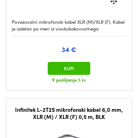
Povezovalni mikrofonski kabel XLR (M)/XLR (F). Kabel
je izdelan po meri iz visokokakovostnega
34 €
KUPI
V pošiljanje
5 ks
Infinitek L-2T2S mikrofonski kabel 6,0 mm,
XLR (M) / XLR (F) 0,5 m, BLK