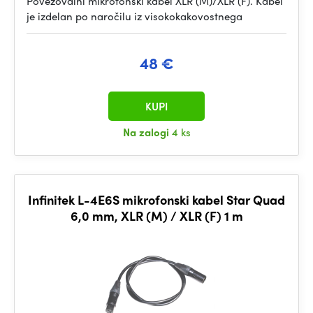
Povezovalni mikrofonski kabel XLR (M)/XLR (F). Kabel
je izdelan po naročilu iz visokokakovostnega
48 €
KUPI
Na zalogi
4 ks
Infinitek L-4E6S mikrofonski kabel Star Quad
6,0 mm, XLR (M) / XLR (F) 1 m