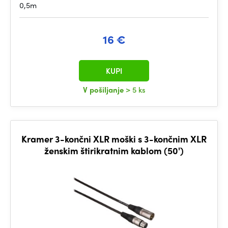
0,5m
16 €
KUPI
V pošiljanje
> 5 ks
Kramer 3-končni XLR moški s 3-končnim XLR
ženskim štirikratnim kablom (50')