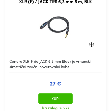
XLR (F) / JACK TRS 6,3 mm 5 m, BLK
Canare XLR-F do JACK 6,3 mm Black je vrhunski
simetrični zvočni povezovalni kabe
27 €
KUPI
Na zalogi
> 5 ks