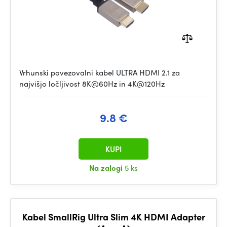
Vrhunski povezovalni kabel ULTRA HDMI 2.1 za
najvišjo ločljivost 8K@60Hz in 4K@120Hz
9.8 €
KUPI
Na zalogi
5 ks
Kabel SmallRig Ultra Slim 4K HDMI Adapter