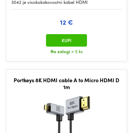
3042 je visokokakovostni kabel HDMI
12 €
KUPI
Na zalogi
> 5 ks
Portkeys 8K HDMI cable A to Micro HDMI D
1m