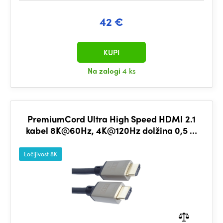
42 €
KUPI
Na zalogi
4 ks
PremiumCord Ultra High Speed HDMI 2.1
kabel 8K@60Hz, 4K@120Hz dolžina 0,5 m
kovinski pozlačeni konektorji
Ločljivost 8K