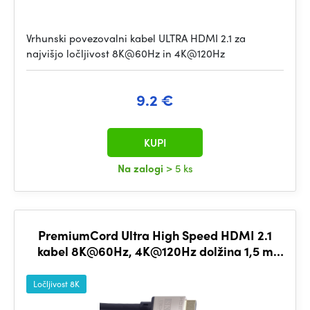
Vrhunski povezovalni kabel ULTRA HDMI 2.1 za
najvišjo ločljivost 8K@60Hz in 4K@120Hz
9.2 €
KUPI
Na zalogi
> 5 ks
PremiumCord Ultra High Speed HDMI 2.1
kabel 8K@60Hz, 4K@120Hz dolžina 1,5 m
kovinski pozlačeni konektorji
Ločljivost 8K