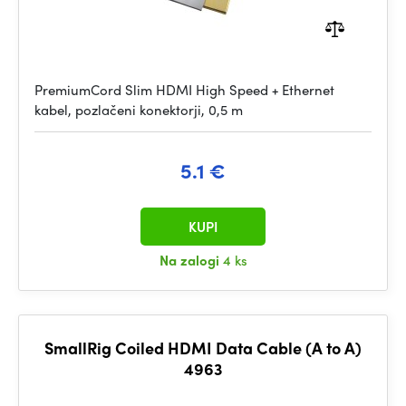
PremiumCord Slim HDMI High Speed + Ethernet
kabel, pozlačeni konektorji, 0,5 m
5.1 €
KUPI
Na zalogi
4 ks
SmallRig Coiled HDMI Data Cable (A to A)
4963