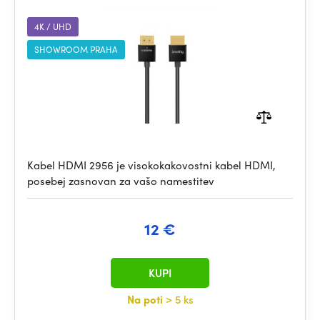
4K / UHD
SHOWROOM PRAHA
Kabel HDMI 2956 je visokokakovostni kabel HDMI,
posebej zasnovan za vašo namestitev
12 €
KUPI
Na poti
> 5 ks