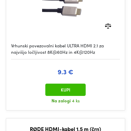
Vrhunski povezovalni kabel ULTRA HDMI 2.1 za
najvišjo ločljivost 8K@60Hz in 4K@120Hz
9.3 €
KUPI
Na zalogi
4 ks
RØDE HDMI-kabel 1,5 m (črn)