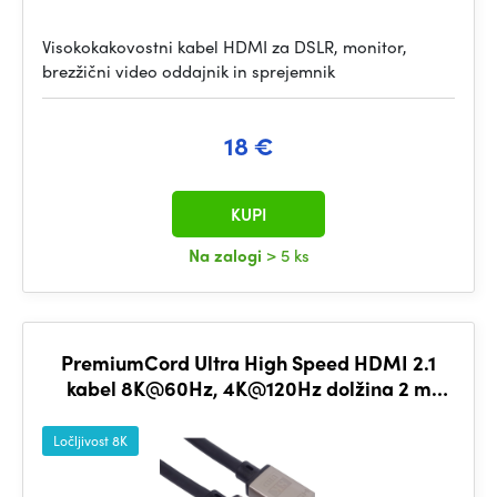
Visokokakovostni kabel HDMI za DSLR, monitor,
brezžični video oddajnik in sprejemnik
18 €
KUPI
Na zalogi
> 5 ks
PremiumCord Ultra High Speed HDMI 2.1
kabel 8K@60Hz, 4K@120Hz dolžina 2 m
kovinski pozlačeni konektorji
Ločljivost 8K