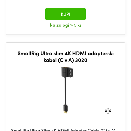
KUPI
Na zalogi
> 5 ks
SmallRig Ultra slim 4K HDMI adapterski
kabel (C v A) 3020
SmallRig Ultra Slim 4K HDMI Adapter Cable (C to A)