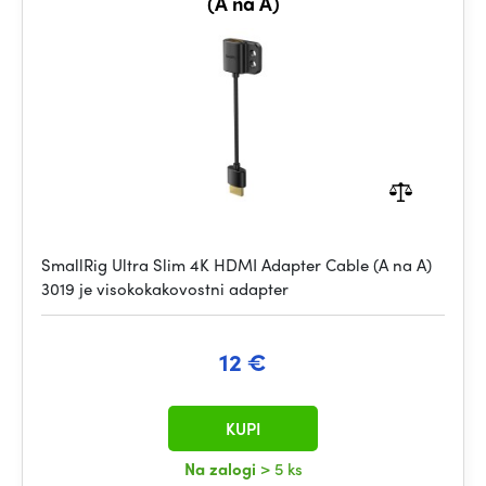
(A na A)
SmallRig Ultra Slim 4K HDMI Adapter Cable (A na A)
3019 je visokokakovostni adapter
12 €
KUPI
Na zalogi
> 5 ks