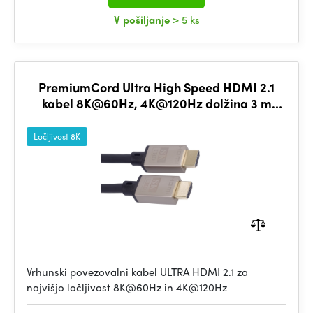
V pošiljanje
> 5 ks
PremiumCord Ultra High Speed HDMI 2.1
kabel 8K@60Hz, 4K@120Hz dolžina 3 m
kovinski pozlačeni konektorji
Ločljivost 8K
Vrhunski povezovalni kabel ULTRA HDMI 2.1 za
najvišjo ločljivost 8K@60Hz in 4K@120Hz