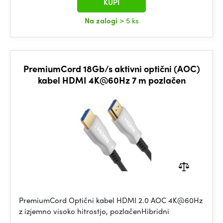
KUPI
Na zalogi
> 5 ks
PremiumCord 18Gb/s aktivni optični (AOC)
kabel HDMI 4K@60Hz 7 m pozlačen
PremiumCord Optični kabel HDMI 2.0 AOC 4K@60Hz
z izjemno visoko hitrostjo, pozlačenHibridni