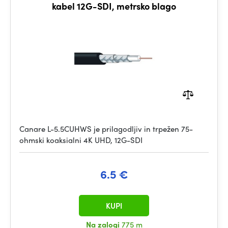
kabel 12G-SDI, metrsko blago
Canare L-5.5CUHWS je prilagodljiv in trpežen 75-
ohmski koaksialni 4K UHD, 12G-SDI
6.5 €
KUPI
Na zalogi
775 m