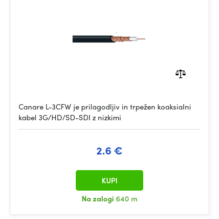
Canare L-3CFW je prilagodljiv in trpežen koaksialni
kabel 3G/HD/SD-SDI z nizkimi
2.6 €
KUPI
Na zalogi
640 m