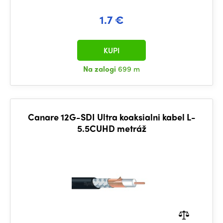
1.7 €
KUPI
Na zalogi
699 m
Canare 12G-SDI Ultra koaksialni kabel L-
5.5CUHD metráž