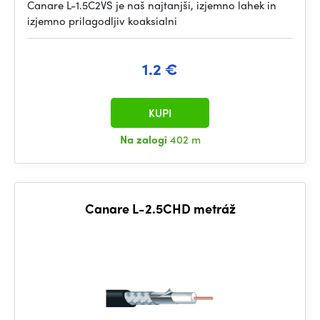
Canare L-1.5C2VS je naš najtanjši, izjemno lahek in
izjemno prilagodljiv koaksialni
1.2 €
KUPI
Na zalogi
402 m
Canare L-2.5CHD metráž