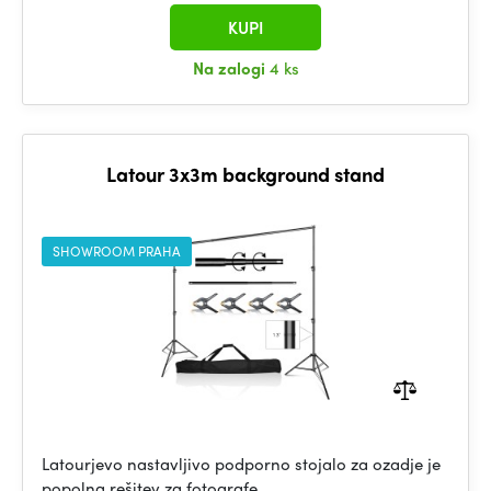
KUPI
Na zalogi
4 ks
Latour 3x3m background stand
SHOWROOM PRAHA
Latourjevo nastavljivo podporno stojalo za ozadje je
popolna rešitev za fotografe