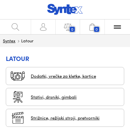
0
0
Syntex
Latour
LATOUR
Dodatki, vrečke za kletke, kartice
Stativi, drsniki, gimbali
Strižnice, režijski stroji, pretvorniki