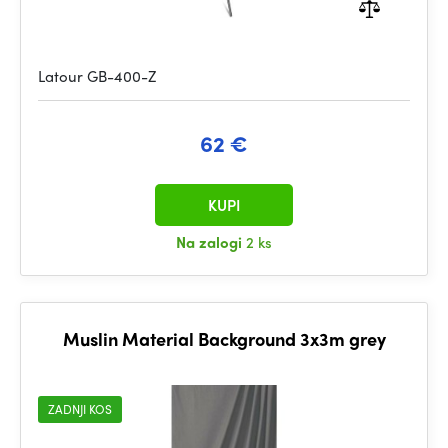
Latour GB-400-Z
62 €
KUPI
Na zalogi
2 ks
Muslin Material Background 3x3m grey
ZADNJI KOS