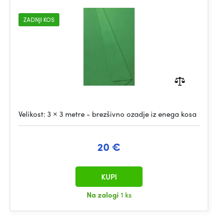
ZADNJI KOS
Velikost: 3 × 3 metre - brezšivno ozadje iz enega kosa
20 €
KUPI
Na zalogi
1 ks