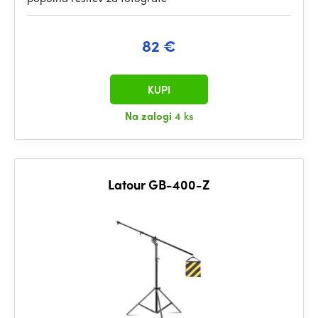
82 €
KUPI
Na zalogi
4 ks
Latour GB-400-Z