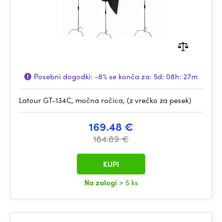
Posebni dogodki:
-8%
se konča za:
5d: 08h: 27m
Latour GT-134C, močna ročica, (z vrečko za pesek)
169.48 €
184.89 €
KUPI
Na zalogi
> 5 ks