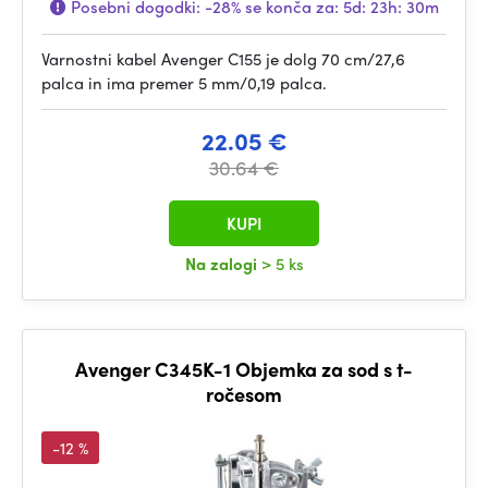
Posebni dogodki:
-28%
se konča za:
5d: 23h: 30m
Varnostni kabel Avenger C155 je dolg 70 cm/27,6
palca in ima premer 5 mm/0,19 palca.
22.05 €
30.64 €
KUPI
Na zalogi
> 5 ks
Avenger C345K-1 Objemka za sod s t-
ročesom
-12 %