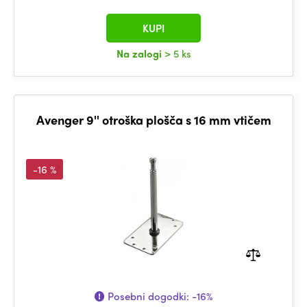
KUPI
Na zalogi
> 5 ks
Avenger 9'' otroška plošča s 16 mm vtičem
-16 %
Posebni dogodki:
-16%