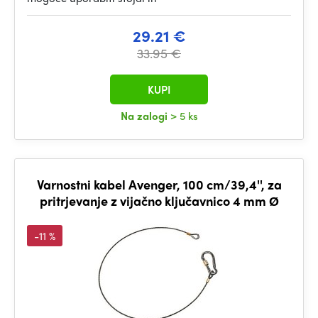
29.21 €
33.95 €
KUPI
Na zalogi
> 5 ks
Varnostni kabel Avenger, 100 cm/39,4'', za
pritrjevanje z vijačno ključavnico 4 mm Ø
-11 %