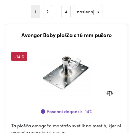
1
2
...
4
naslednji
Avenger Baby plošča s 16 mm pušaro
-14 %
Posebni dogodki:
-14%
Ta plošča omogoča montažo svetilk na mestih, kjer ni
mogoče uporabiti stojal in