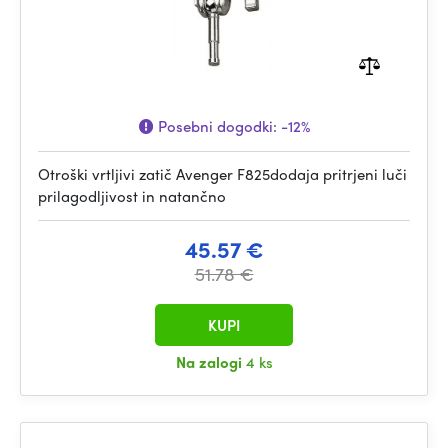
Posebni dogodki:
-12%
Otroški vrtljivi zatič Avenger F825dodaja pritrjeni luči
prilagodljivost in natančno
45.57 €
51.78 €
KUPI
Na zalogi
4 ks