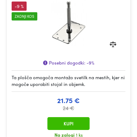
-9 %
ZADNJI KOS
Posebni dogodki:
-9%
Ta plošča omogoča montažo svetilk na mestih, kjer ni
mogoče uporabiti stojal in objemk.
21.75 €
24 €
KUPI
Na zalogi
1 ks