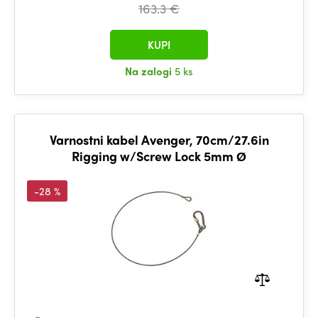
163.3 €
KUPI
Na zalogi
5 ks
Varnostni kabel Avenger, 70cm/27.6in
Rigging w/Screw Lock 5mm Ø
-28 %