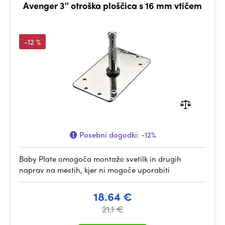
Avenger 3'' otroška ploščica s 16 mm vtičem
-12 %
Posebni dogodki:
-12%
Baby Plate omogoča montažo svetilk in drugih
naprav na mestih, kjer ni mogoče uporabiti
18.64 €
21.1 €