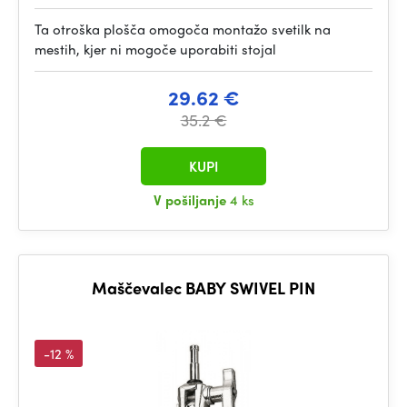
Ta otroška plošča omogoča montažo svetilk na
mestih, kjer ni mogoče uporabiti stojal
29.62 €
35.2 €
KUPI
V pošiljanje
4 ks
Maščevalec BABY SWIVEL PIN
-12 %