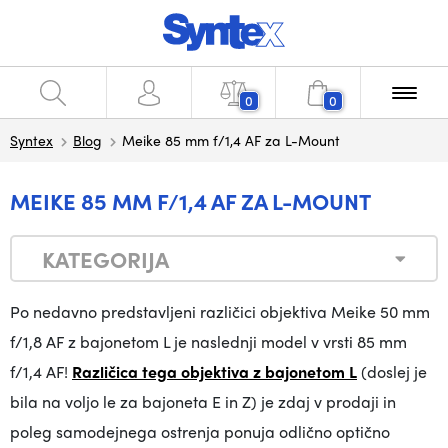
0
0
Syntex
Blog
Meike 85 mm f/1,4 AF za L-Mount
MEIKE 85 MM F/1,4 AF ZA L-MOUNT
KATEGORIJA
Po nedavno predstavljeni različici objektiva Meike 50 mm
f/1,8 AF z bajonetom L je naslednji model v vrsti 85 mm
f/1,4 AF!
Različica tega objektiva z bajonetom L
(doslej je
bila na voljo le za bajoneta E in Z) je zdaj v prodaji in
poleg samodejnega ostrenja ponuja odlično optično