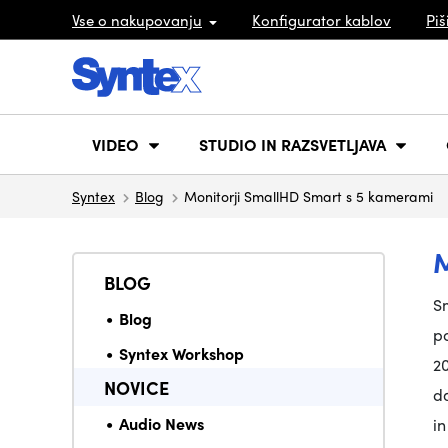
Vse o nakupovanju
Konfigurator kablov
Piš
VIDEO
STUDIO IN RAZSVETLJAVA
Syntex
Blog
Monitorji SmallHD Smart s 5 kamerami
BLOG
S
Blog
po
Syntex Workshop
2
NOVICE
da
Audio News
in