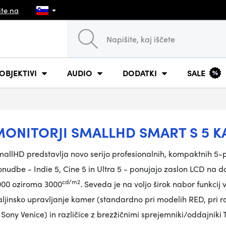
ite na
OBJEKTIVI
AUDIO
DODATKI
SALE
MONITORJI SMALLHD SMART S 5 
mallHD predstavlja novo serijo profesionalnih, kompaktnih 5
nudbe - Indie 5, Cine 5 in Ultra 5 - ponujajo zaslon LCD na doti
cd/m2
000 oziroma 3000
. Seveda je na voljo širok nabor funkci
ljinsko upravljanje kamer (standardno pri modelih RED, pri raz
 Sony Venice) in različice z brezžičnimi sprejemniki/oddajniki 