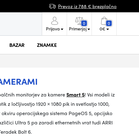
Prevoz iz 788 € brezplačno
0
0
Prijava
Primerjaj
0
€
BAZAR
ZNAMKE
KAMERAMI
-palčnih monitorjev za kamere
Smart 5
!
Vsi modeli iz
k z ločljivostjo 1920 × 1080 pik in svetlostjo 1000,
j v okviru operacijskega sistema PageOS 5, opcijsko
ličici Ultra 5 pa zaradi ethernetnih vrat tudi ARRI
Teradek Bolt 6
.