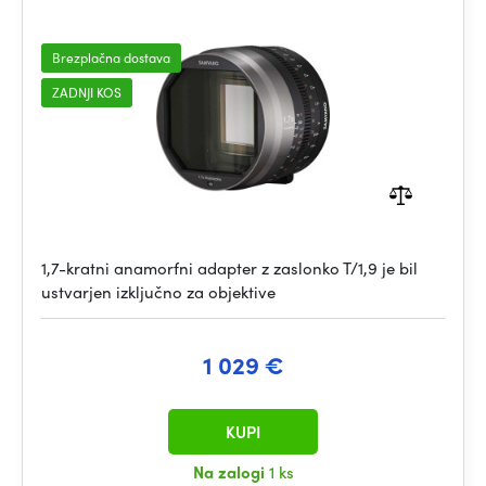
Brezplačna dostava
ZADNJI KOS
1,7-kratni anamorfni adapter z zaslonko T/1,9 je bil
ustvarjen izključno za objektive
1 029 €
KUPI
Na zalogi
1 ks