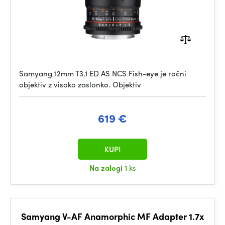
Samyang 12mm T3.1 ED AS NCS Fish-eye je ročni
objektiv z visoko zaslonko. Objektiv
619 €
KUPI
Na zalogi
1 ks
Samyang V-AF Anamorphic MF Adapter 1.7x