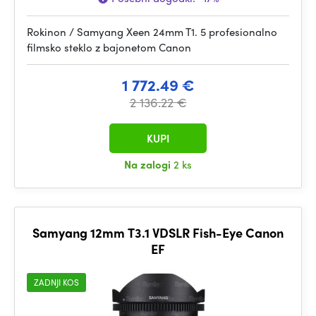
Rokinon / Samyang Xeen 24mm T1. 5 profesionalno
filmsko steklo z bajonetom Canon
1 772.49 €
2 136.22 €
KUPI
Na zalogi
2 ks
Samyang 12mm T3.1 VDSLR Fish-Eye Canon
EF
ZADNJI KOS