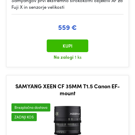
Samyangov prvi ekstremno širokokotni objektiv AF za
Fuji X in senzorje velikosti
559 €
KUPI
Na zalogi
1 ks
SAMYANG XEEN CF 35MM T1.5 Canon EF-
mount
Brezplačna dostava
ZADNJI KOS