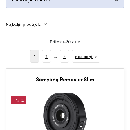
Najboljši prodajalci
Prikaz 1-30 z 116
1
2
...
4
naslednji
Samyang Remaster Slim
-13 %