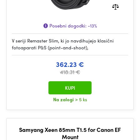
Posebni dogodki:
-13%
V seriji Remaster Slim, ki jo navdihujejo klasični
fotoaparati P&S (point-and-shoot),
362.23 €
418.31 €
KUPI
Na zalogi
> 5 ks
Samyang Xeen 85mm T1.5 for Canon EF
Mount