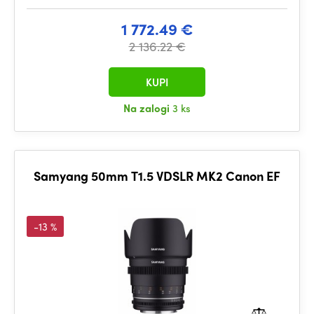
1 772.49 €
2 136.22 €
KUPI
Na zalogi
3 ks
Samyang 50mm T1.5 VDSLR MK2 Canon EF
-13 %