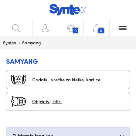
0
0
Syntex
Samyang
SAMYANG
Dodatki, vrečke za kletke, kartice
Objektivi, filtri
Filtriranje izdelkov