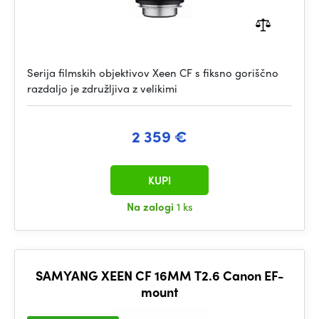
Serija filmskih objektivov Xeen CF s fiksno goriščno
razdaljo je združljiva z velikimi
2 359 €
KUPI
Na zalogi
1 ks
SAMYANG XEEN CF 16MM T2.6 Canon EF-
mount