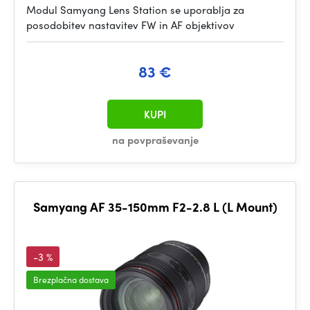
Modul Samyang Lens Station se uporablja za
posodobitev nastavitev FW in AF objektivov
83 €
KUPI
na povpraševanje
Samyang AF 35-150mm F2-2.8 L (L Mount)
-3 %
Brezplačna dostava