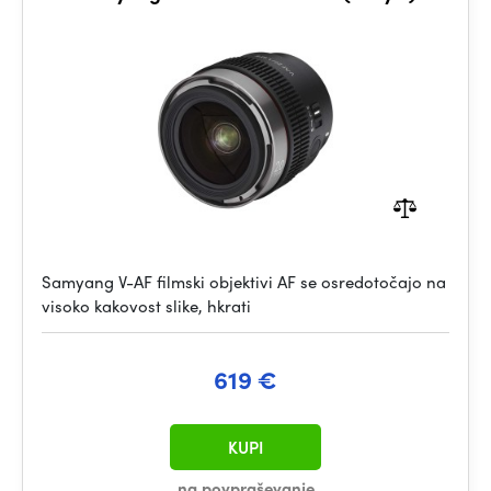
Samyang V-AF filmski objektivi AF se osredotočajo na
visoko kakovost slike, hkrati
619 €
KUPI
na povpraševanje