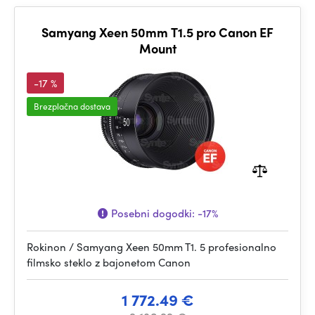
Samyang Xeen 50mm T1.5 pro Canon EF
Mount
-17 %
Brezplačna dostava
Posebni dogodki:
-17%
Rokinon / Samyang Xeen 50mm T1. 5 profesionalno
filmsko steklo z bajonetom Canon
1 772.49 €