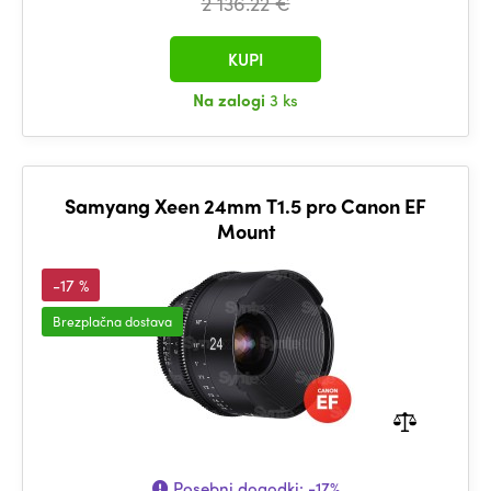
2 136.22 €
KUPI
Na zalogi
3 ks
Samyang Xeen 24mm T1.5 pro Canon EF
Mount
-17 %
Brezplačna dostava
Posebni dogodki:
-17%