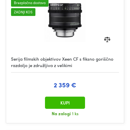
Brezplačna dostava
ZADNJI KOS
Serija filmskih objektivov Xeen CF s fiksno goriščno
razdaljo je združljiva z velikimi
2 359 €
KUPI
Na zalogi
1 ks