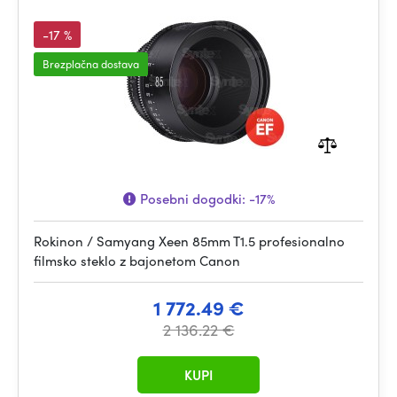
-17 %
Brezplačna dostava
Posebni dogodki:
-17%
Rokinon / Samyang Xeen 85mm T1.5 profesionalno
filmsko steklo z bajonetom Canon
1 772.49 €
2 136.22 €
KUPI