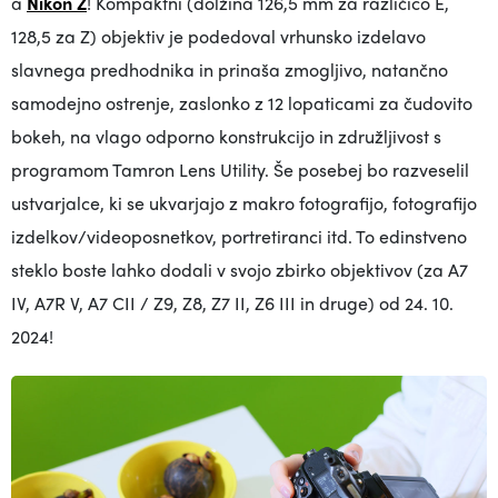
a
Nikon Z
! Kompaktni (dolžina 126,5 mm za različico E,
128,5 za Z) objektiv je podedoval vrhunsko izdelavo
slavnega predhodnika in prinaša zmogljivo, natančno
samodejno ostrenje, zaslonko z 12 lopaticami za čudovito
bokeh, na vlago odporno konstrukcijo in združljivost s
programom Tamron Lens Utility. Še posebej bo razveselil
ustvarjalce, ki se ukvarjajo z makro fotografijo, fotografijo
izdelkov/videoposnetkov, portretiranci itd. To edinstveno
steklo boste lahko dodali v svojo zbirko objektivov (za A7
IV, A7R V, A7 CII / Z9, Z8, Z7 II, Z6 III in druge) od 24. 10.
2024!