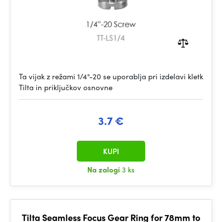
Ta vijak z režami 1/4"-20 se uporablja pri izdelavi kletk
Tilta in priključkov osnovne
3.7 €
KUPI
Na zalogi
3 ks
Tilta Seamless Focus Gear Ring for 78mm to