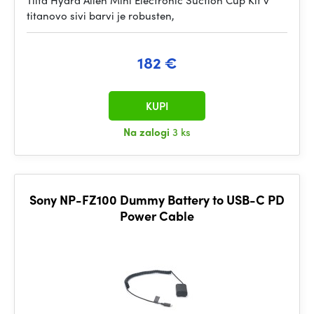
Tilta Hydra Alien Mini Electronic Suction Cup Kit v
titanovo sivi barvi je robusten,
182 €
KUPI
Na zalogi
3 ks
Sony NP-FZ100 Dummy Battery to USB-C PD
Power Cable