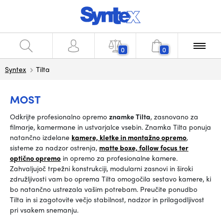
0
0
Syntex
Tilta
MOST
Odkrijte profesionalno opremo
znamke Tilta
, zasnovano za
filmarje, kamermane in ustvarjalce vsebin. Znamka Tilta ponuja
natančno izdelane
kamere, kletke in montažno opremo
,
sisteme za nadzor ostrenja,
matte boxe, follow focus ter
optično opremo
in opremo za profesionalne kamere.
Zahvaljujoč trpežni konstrukciji, modularni zasnovi in široki
združljivosti vam bo oprema Tilta omogočila sestavo kamere, ki
bo natančno ustrezala vašim potrebam. Preučite ponudbo
Tilta in si zagotovite večjo stabilnost, nadzor in prilagodljivost
pri vsakem snemanju.