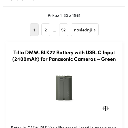
Prikaz 1-30 z 1545
1
2
...
52
naslednji
Tilta DMW-BLK22 Battery with USB-C Input
(2400mAh) for Panasonic Cameras – Green
Baterija DMW-BLK22 velike zmogljivosti je zasnovana