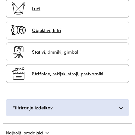
Luči
Objektivi, filtri
Stativi, drsniki, gimbali
Strižnice, režijski stroji, pretvorniki
Filtriranje izdelkov
Najboljši prodajalci