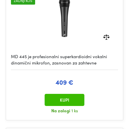
ZADNJI KOS
MD 445 je profesionalni superkardioidni vokalni
dinamični mikrofon, zasnovan za zahtevne
409 €
KUPI
Na zalogi
1 ks