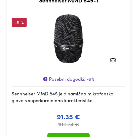
Sennheiser MMD 845-1
-9 %
Posebni dogodki:
-9%
Sennheiser MMD 845 je dinamična mikrofonska
glava s superkardioidno karakteristiko
91.35 €
100.74 €