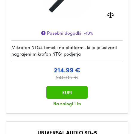
Posebni dogodki:
-10%
Mikrofon NTG4 temelji na platformi, ki jo je ustvaril
nagrajeni mikrofon NTG1 podjetja
214.99 €
240.05 €
KUPI
Na zalogi
1 ks
UNIVERSAL AUDIO SD-5