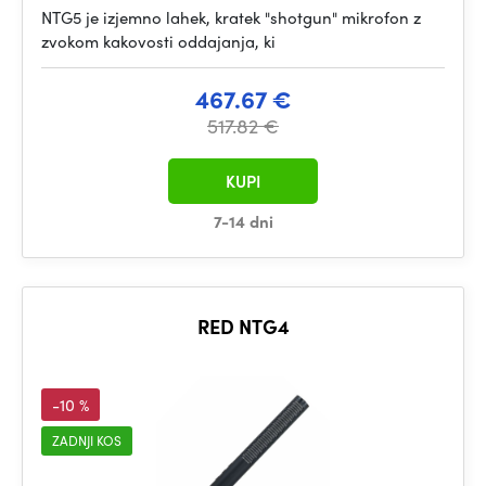
NTG5 je izjemno lahek, kratek "shotgun" mikrofon z
zvokom kakovosti oddajanja, ki
467.67 €
517.82 €
KUPI
7-14 dni
RED NTG4
-10 %
ZADNJI KOS