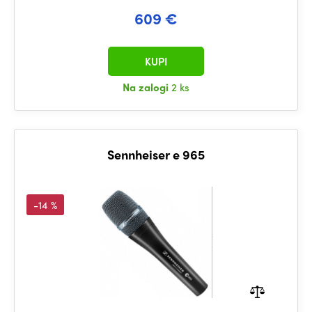
609 €
KUPI
Na zalogi
2 ks
Sennheiser e 965
-14 %