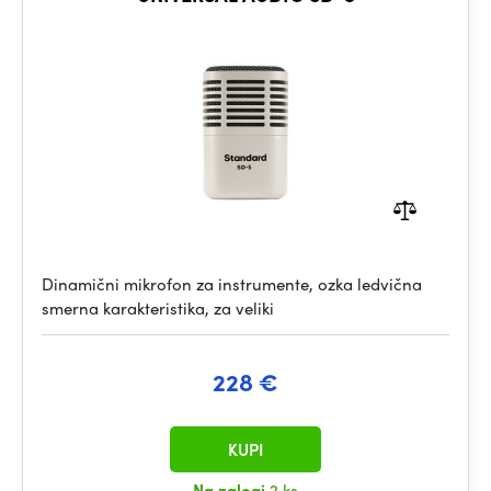
Dinamični mikrofon za instrumente, ozka ledvična
smerna karakteristika, za veliki
228 €
KUPI
Na zalogi
2 ks