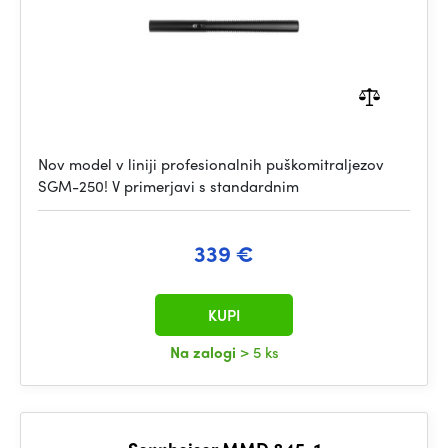
Nov model v liniji profesionalnih puškomitraljezov
SGM-250! V primerjavi s standardnim
339 €
KUPI
Na zalogi
> 5 ks