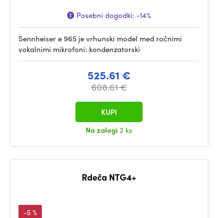
Posebni dogodki:
-14%
Sennheiser e 965 je vrhunski model med ročnimi
vokalnimi mikrofoni: kondenzatorski
525.61 €
608.61 €
KUPI
Na zalogi
2 ks
Rdeča NTG4+
-5 %