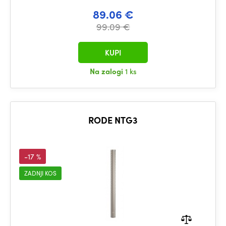
89.06 €
99.09 €
KUPI
Na zalogi
1 ks
RODE NTG3
-17 %
ZADNJI KOS