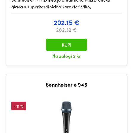
Sennheiser MMD 945 je dinamična mikrofonska
glava s superkardioidno karakteristiko,
202.15 €
202.32 €
KUPI
Na zalogi
2 ks
Sennheiser e 945
-11 %