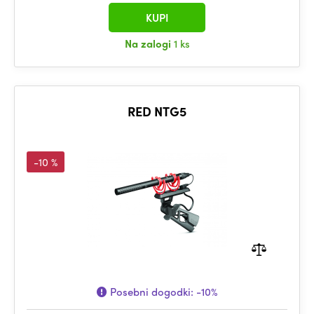
KUPI
Na zalogi
1 ks
RED NTG5
-10 %
Posebni dogodki:
-10%