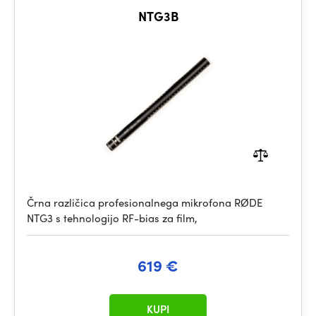
NTG3B
Črna različica profesionalnega mikrofona RØDE
NTG3 s tehnologijo RF-bias za film,
619 €
KUPI