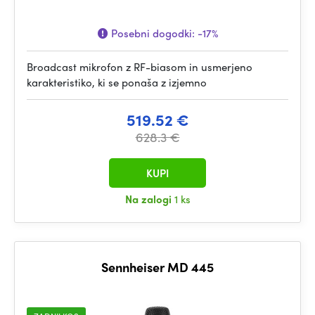
Posebni dogodki:
-17%
Broadcast mikrofon z RF-biasom in usmerjeno
karakteristiko, ki se ponaša z izjemno
519.52 €
628.3 €
KUPI
Na zalogi
1 ks
Sennheiser MD 445