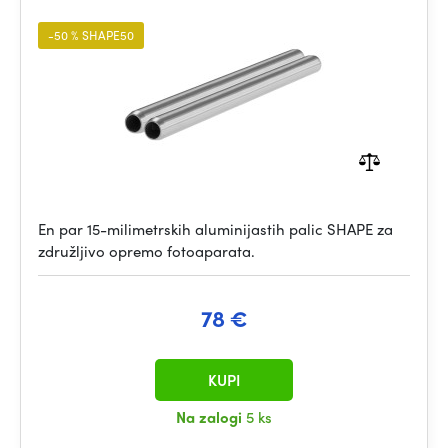
-50 % SHAPE50
En par 15-milimetrskih aluminijastih palic SHAPE za
združljivo opremo fotoaparata.
78 €
KUPI
Na zalogi
5 ks