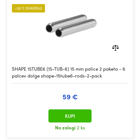
-50 % SHAPE50
SHAPE 15TUBE6 (15-TUB-6) 15 mm palice 2 paketa - 6
palcev dolge shape-15tube6-rods-2-pack
59 €
KUPI
Na zalogi
2 ks