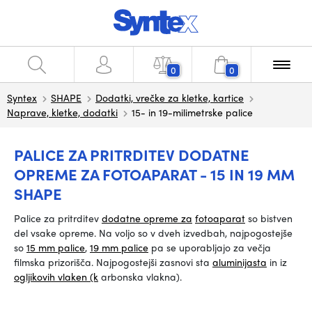
0
0
Syntex
SHAPE
Dodatki, vrečke za kletke, kartice
Naprave, kletke, dodatki
15- in 19-milimetrske palice
PALICE ZA PRITRDITEV DODATNE
OPREME ZA FOTOAPARAT - 15 IN 19 MM
SHAPE
Palice za pritrditev
dodatne opreme za
fotoaparat
so bistven
del vsake opreme. Na voljo so v dveh izvedbah, najpogostejše
so
15 mm palice
,
19 mm palice
pa se uporabljajo za večja
filmska prizorišča. Najpogostejši zasnovi sta
aluminijasta
in iz
ogljikovih vlaken (k
arbonska vlakna).