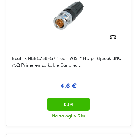
Neutrik NBNC75BFG7 "rearTWIST" HD priključek BNC
75Ω Primeren za kable Canare: L
4.6 €
KUPI
Na zalogi
> 5 ks