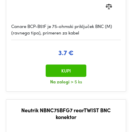
Canare BCP-B51F je 75-ohmski priključek BNC (M)
(ravnega tipa), primeren za kabel
3.7 €
KUPI
Na zalogi
> 5 ks
Neutrik NBNC75BFG7 rearTWIST BNC
konektor