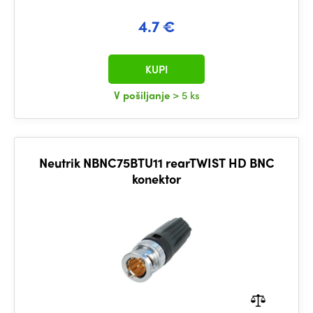
4.7 €
KUPI
V pošiljanje
> 5 ks
Neutrik NBNC75BTU11 rearTWIST HD BNC
konektor