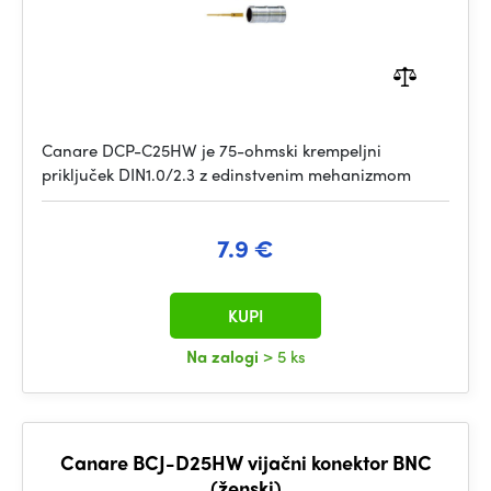
Canare DCP-C25HW je 75-ohmski krempeljni
priključek DIN1.0/2.3 z edinstvenim mehanizmom
7.9 €
KUPI
Na zalogi
> 5 ks
Canare BCJ-D25HW vijačni konektor BNC
(ženski)