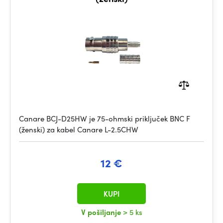
Canare BCJ-D25HW je 75-ohmski priključek BNC F
(ženski) za kabel Canare L-2.5CHW
12 €
KUPI
V pošiljanje
> 5 ks