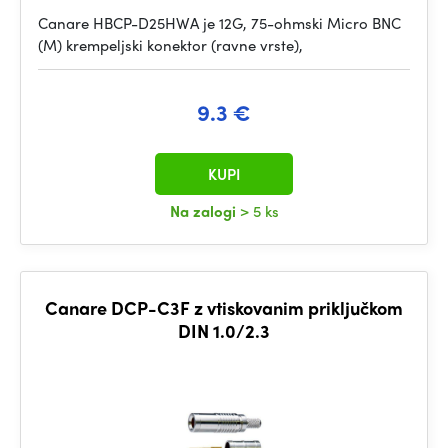
Canare HBCP-D25HWA je 12G, 75-ohmski Micro BNC
(M) krempeljski konektor (ravne vrste),
9.3 €
KUPI
Na zalogi
> 5 ks
Canare DCP-C3F z vtiskovanim priključkom
DIN 1.0/2.3