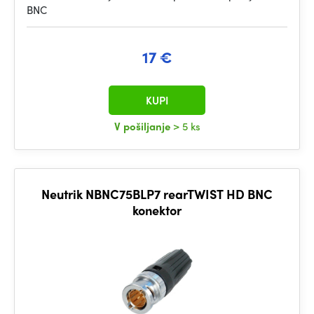
BNC
17 €
KUPI
V pošiljanje
> 5 ks
Neutrik NBNC75BLP7 rearTWIST HD BNC
konektor