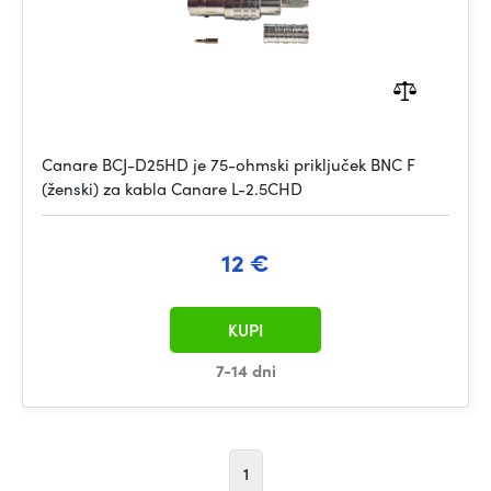
Canare BCJ-D25HD je 75-ohmski priključek BNC F
(ženski) za kabla Canare L-2.5CHD
12 €
KUPI
7-14 dni
1