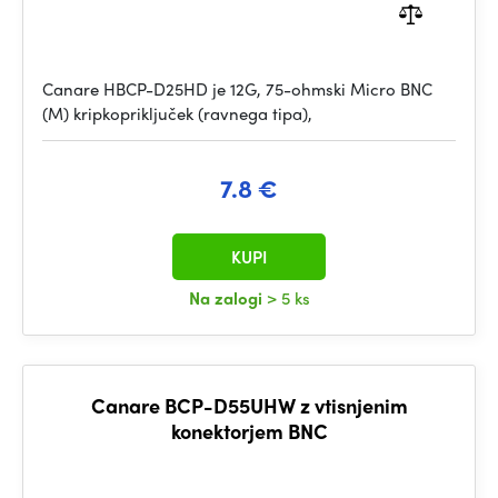
Canare HBCP-D25HD je 12G, 75-ohmski Micro BNC
(M) kripkopriključek (ravnega tipa),
7.8 €
KUPI
Na zalogi
> 5 ks
Canare BCP-D55UHW z vtisnjenim
konektorjem BNC