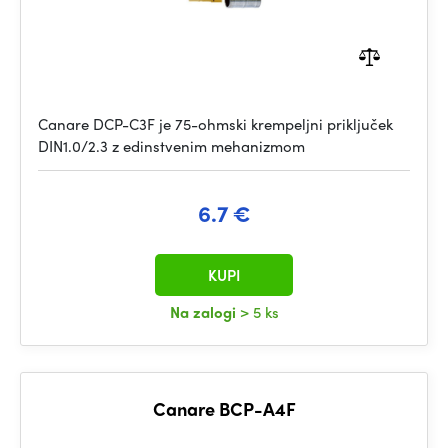
Canare DCP-C3F je 75-ohmski krempeljni priključek
DIN1.0/2.3 z edinstvenim mehanizmom
6.7 €
KUPI
Na zalogi
> 5 ks
Canare BCP-A4F