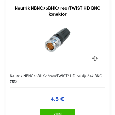
Neutrik NBNC75BHK7 rearTWIST HD BNC
konektor
Neutrik NBNC75BHK7 "rearTWIST" HD priključek BNC
75Ω
4.5 €
KUPI