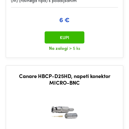
(M) (ravnega tipa) s podaljšanim
6 €
KUPI
Na zalogi
> 5 ks
Canare HBCP-D25HD, napeti konektor
MICRO-BNC