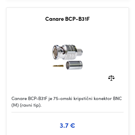
Canare BCP-B31F
Canare BCP-B31F je 75-omski kripstični konektor BNC
(M) (ravni tip).
3.7 €