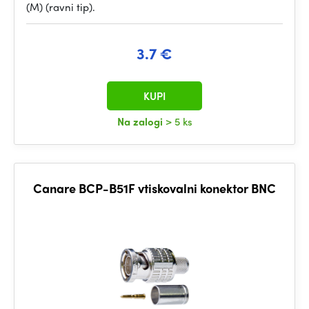
(M) (ravni tip).
3.7 €
KUPI
Na zalogi
> 5 ks
Canare BCP-B51F vtiskovalni konektor BNC