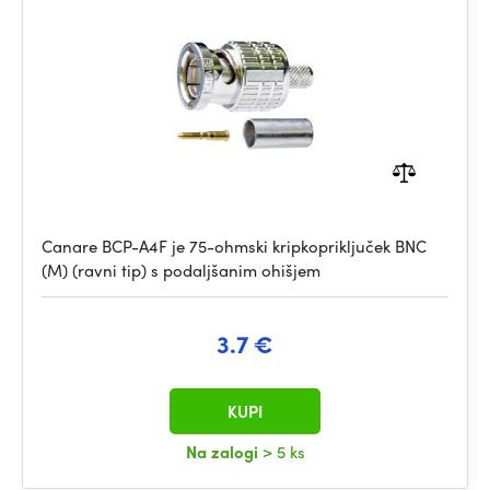
Canare BCP-A4F je 75-ohmski kripkopriključek BNC
(M) (ravni tip) s podaljšanim ohišjem
3.7 €
KUPI
Na zalogi
> 5 ks