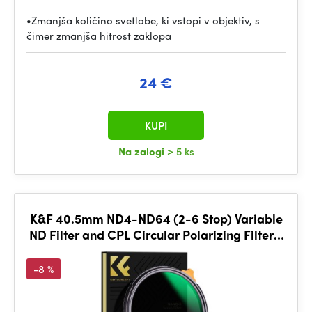
•Zmanjša količino svetlobe, ki vstopi v objektiv, s
čimer zmanjša hitrost zaklopa
24 €
KUPI
Na zalogi
> 5 ks
K&F 40.5mm ND4-ND64 (2-6 Stop) Variable
ND Filter and CPL Circular Polarizing Filter 2
in 1
-8 %