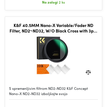
Na zalogi
2 ks
K&F 40.5MM Nano-X Variable/Fader ND
Filter, ND2~ND32, W/O Black Cross with 3pcs
cleaning cloths
S spremenljivim filtrom ND2-ND32 K&F Concept
Nano-X ND2-ND32 izboljšajte svojo