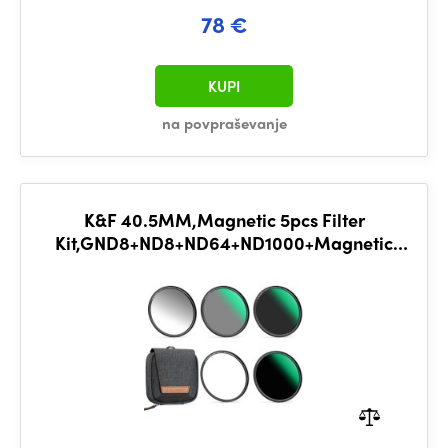
78 €
KUPI
na povpraševanje
K&F 40.5MM,Magnetic 5pcs Filter
Kit,GND8+ND8+ND64+ND1000+Magnetic
Adapter Ring