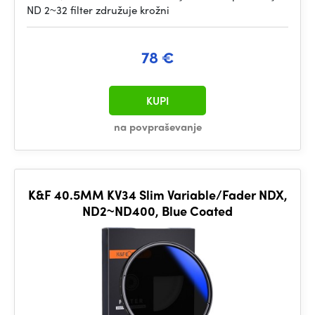
ND 2~32 filter združuje krožni
78 €
KUPI
na povpraševanje
K&F 40.5MM KV34 Slim Variable/Fader NDX,
ND2~ND400, Blue Coated