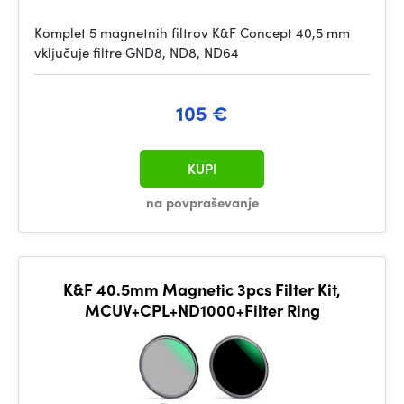
Komplet 5 magnetnih filtrov K&F Concept 40,5 mm
vključuje filtre GND8, ND8, ND64
105 €
KUPI
na povpraševanje
K&F 40.5mm Magnetic 3pcs Filter Kit,
MCUV+CPL+ND1000+Filter Ring