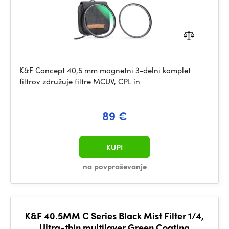
K&F Concept 40,5 mm magnetni 3-delni komplet
filtrov združuje filtre MCUV, CPL in
89 €
KUPI
na povpraševanje
K&F 40.5MM C Series Black Mist Filter 1/4,
Ultra-thin multilayer Green Coating