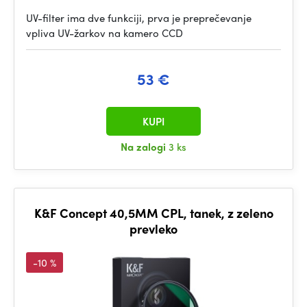
UV-filter ima dve funkciji, prva je preprečevanje
vpliva UV-žarkov na kamero CCD
53 €
KUPI
Na zalogi
3 ks
K&F Concept 40,5MM CPL, tanek, z zeleno
prevleko
-10 %