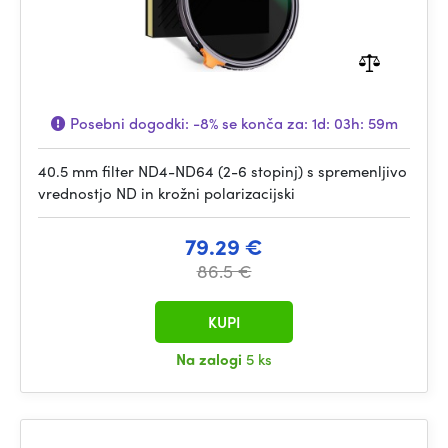
Posebni dogodki:
-8%
se konča za:
1d: 03h: 59m
40.5 mm filter ND4-ND64 (2-6 stopinj) s spremenljivo
vrednostjo ND in krožni polarizacijski
79.29 €
86.5 €
KUPI
Na zalogi
5 ks