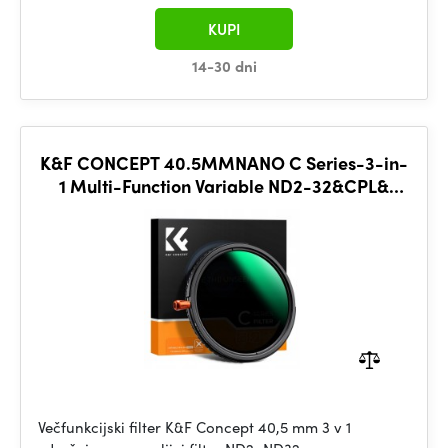
KUPI
14-30 dni
K&F CONCEPT 40.5MMNANO C Series-3-in-
1 Multi-Function Variable ND2-32&CPL&
Black Mist 1/4
Večfunkcijski filter K&F Concept 40,5 mm 3 v 1