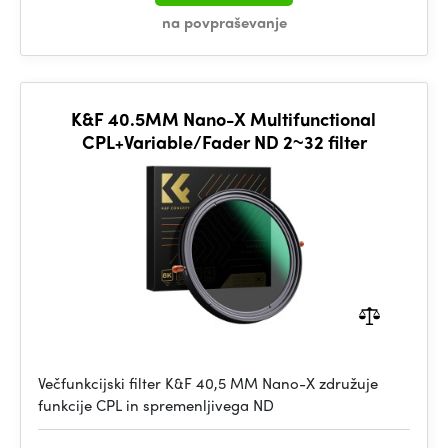
na povpraševanje
K&F 40.5MM Nano-X Multifunctional
CPL+Variable/Fader ND 2~32 filter
Večfunkcijski filter K&F 40,5 MM Nano-X združuje
funkcije CPL in spremenljivega ND