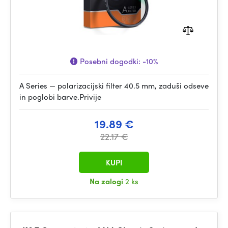
Posebni dogodki:
-10%
A Series — polarizacijski filter 40.5 mm, zaduši odseve
in poglobi barve.Privije
19.89 €
22.17 €
KUPI
Na zalogi
2 ks