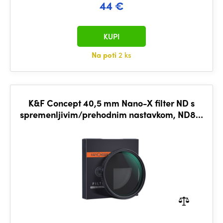
44 €
KUPI
Na poti
2 ks
K&F Concept 40,5 mm Nano-X filter ND s
spremenljivim/prehodnim nastavkom, ND8 ~
ND128, s črnim križem