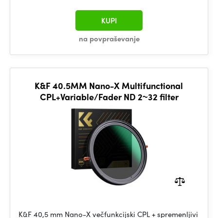
KUPI
na povpraševanje
K&F 40.5MM Nano-X Multifunctional
CPL+Variable/Fader ND 2~32 filter
K&F 40,5 mm Nano-X večfunkcijski CPL + spremenljivi