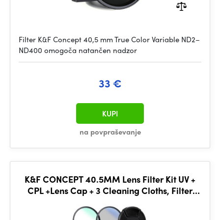
Filter K&F Concept 40,5 mm True Color Variable ND2–
ND400 omogoča natančen nadzor
33 €
KUPI
na povpraševanje
K&F CONCEPT 40.5MM Lens Filter Kit UV +
CPL +Lens Cap + 3 Cleaning Cloths, Filter
Pouch