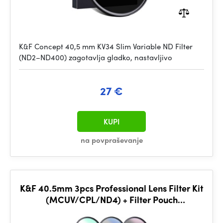
K&F Concept 40,5 mm KV34 Slim Variable ND Filter
(ND2–ND400) zagotavlja gladko, nastavljivo
27 €
KUPI
na povpraševanje
K&F 40.5mm 3pcs Professional Lens Filter Kit
(MCUV/CPL/ND4) + Filter Pouch
+3pcs*Cleaning Cloth