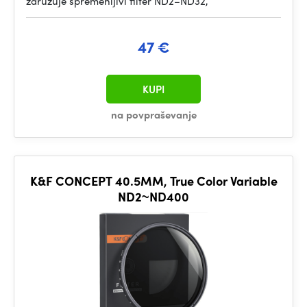
združuje spremenljivi filter ND2–ND32,
47 €
KUPI
na povpraševanje
K&F CONCEPT 40.5MM, True Color Variable
ND2~ND400