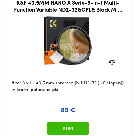
K&F 40.5MM NANO X Serie-3-in-1 Multi-
Function Variable ND2-32&CPL& Black Mist
1/4
filter 3 v 1 - 40,5 mm spremenljiv ND2-32 (1-5 stopenj)
in krožni polarizacijski
89 €
KUPI