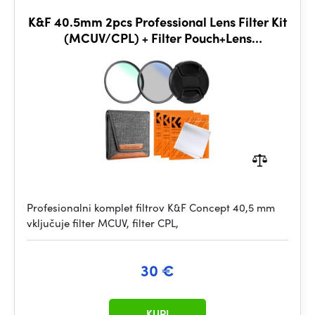
K&F 40.5mm 2pcs Professional Lens Filter Kit
(MCUV/CPL) + Filter Pouch+Lens
Cap+3pcs*Cleaning Cloths
Profesionalni komplet filtrov K&F Concept 40,5 mm
vključuje filter MCUV, filter CPL,
30 €
KUPI