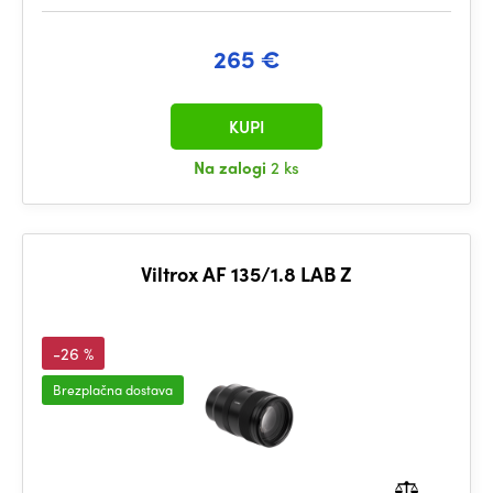
265 €
KUPI
Na zalogi
2 ks
Viltrox AF 135/1.8 LAB Z
-26 %
Brezplačna dostava