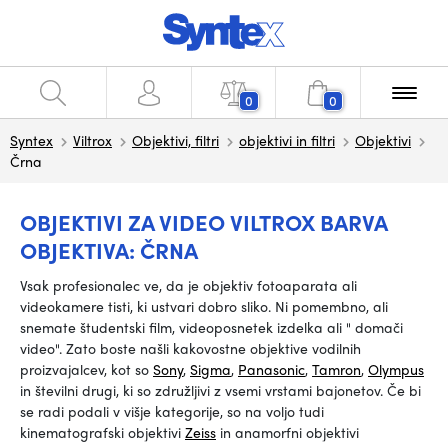
0
0
Syntex
Viltrox
Objektivi, filtri
objektivi in filtri
Objektivi
Črna
OBJEKTIVI ZA VIDEO VILTROX BARVA
OBJEKTIVA: ČRNA
Vsak profesionalec ve, da je objektiv fotoaparata ali
videokamere tisti, ki ustvari dobro sliko. Ni pomembno, ali
snemate študentski film, videoposnetek izdelka ali
"
domači
video".
Zato boste našli kakovostne objektive vodilnih
proizvajalcev, kot so
Sony
,
Sigma
,
Panasonic
,
Tamron
,
Olympus
in številni drugi, ki so združljivi z vsemi vrstami bajonetov. Če bi
se radi podali v višje kategorije, so na voljo tudi
kinematografski objektivi
Zeiss
in anamorfni objektivi