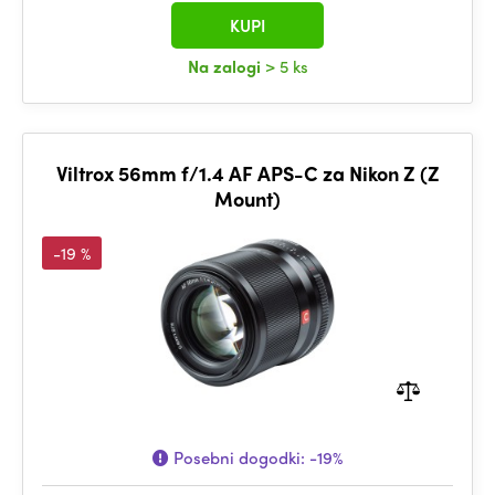
KUPI
Na zalogi
> 5 ks
Viltrox 56mm f/1.4 AF APS-C za Nikon Z (Z
Mount)
-19 %
Posebni dogodki:
-19%