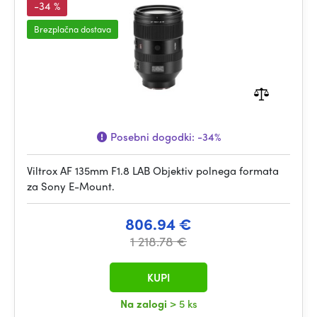
-34 %
Brezplačna dostava
Posebni dogodki:
-34%
Viltrox AF 135mm F1.8 LAB Objektiv polnega formata
za Sony E-Mount.
806.94 €
1 218.78 €
KUPI
Na zalogi
> 5 ks