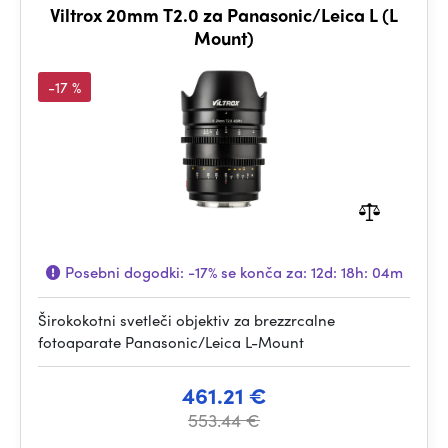
Viltrox 20mm T2.0 za Panasonic/Leica L (L
Mount)
-17 %
Posebni dogodki:
-17%
se konča za:
12d: 18h: 04m
Širokokotni svetleči objektiv za brezzrcalne
fotoaparate Panasonic/Leica L-Mount
461.21 €
553.44 €