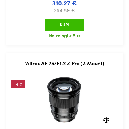
310.27 €
364.89 €
KUPI
Na zalogi
> 5 ks
Viltrox AF 75/F1.2 Z Pro (Z Mount)
-4 %