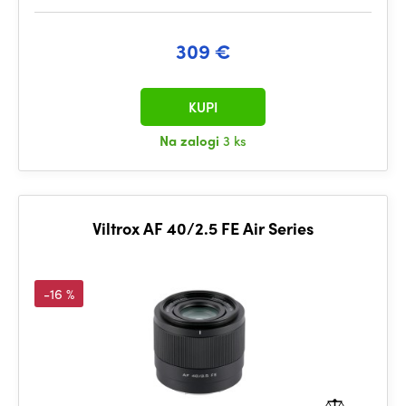
309 €
KUPI
Na zalogi
3 ks
Viltrox AF 40/2.5 FE Air Series
-16 %