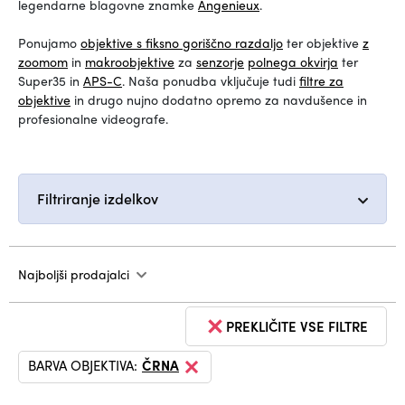
legendarne blagovne znamke
Angenieux
.
Ponujamo
objektive s fiksno goriščno razdaljo
ter objektive
z
zoomom
in
makroobjektive
za
senzorje
polnega okvirja
ter
Super35 in
APS-C
. Naša ponudba vključuje tudi
filtre za
objektive
in drugo nujno dodatno opremo za navdušence in
profesionalne videografe.
Filtriranje izdelkov
Najboljši prodajalci
PREKLIČITE VSE FILTRE
BARVA OBJEKTIVA:
ČRNA