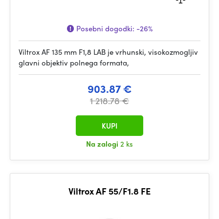
Posebni dogodki:
-26%
Viltrox AF 135 mm F1,8 LAB je vrhunski, visokozmogljiv
glavni objektiv polnega formata,
903.87 €
1 218.78 €
KUPI
Na zalogi
2 ks
Viltrox AF 55/F1.8 FE