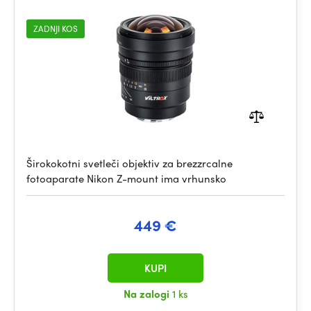
ZADNJI KOS
Širokokotni svetleči objektiv za brezzrcalne
fotoaparate Nikon Z-mount ima vrhunsko
449 €
KUPI
Na zalogi
1 ks