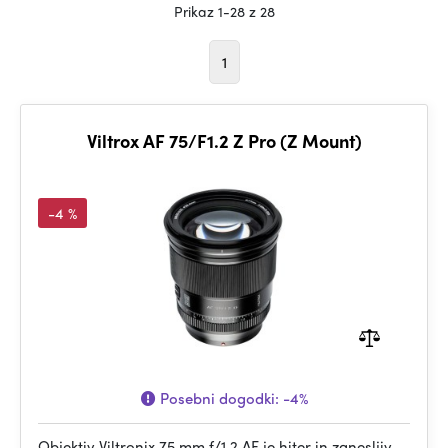
Prikaz 1-28 z 28
1
Viltrox AF 75/F1.2 Z Pro (Z Mount)
-4 %
Posebni dogodki:
-4%
Objektiv Viltronix 75 mm f/1,2 AF je hiter in zanesljiv