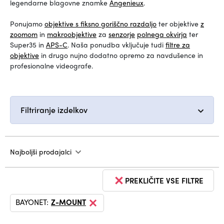
legendarne blagovne znamke
Angenieux
.
Ponujamo
objektive s fiksno goriščno razdaljo
ter objektive
z
zoomom
in
makroobjektive
za
senzorje
polnega okvirja
ter
Super35 in
APS-C
. Naša ponudba vključuje tudi
filtre za
objektive
in drugo nujno dodatno opremo za navdušence in
profesionalne videografe.
Filtriranje izdelkov
Najboljši prodajalci
PREKLIČITE VSE FILTRE
BAYONET:
Z-MOUNT