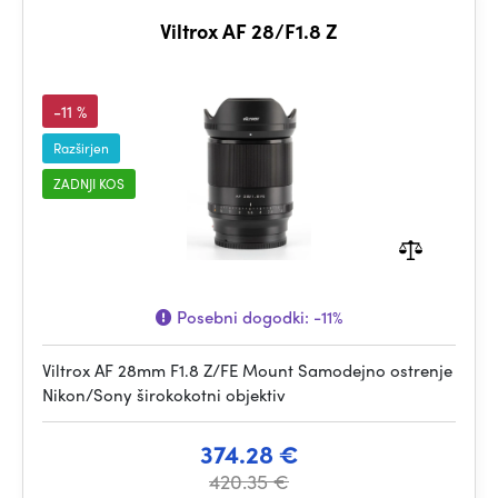
Viltrox AF 28/F1.8 Z
-11 %
Razširjen
ZADNJI KOS
Posebni dogodki:
-11%
Viltrox AF 28mm F1.8 Z/FE Mount Samodejno ostrenje
Nikon/Sony širokokotni objektiv
374.28 €
420.35 €