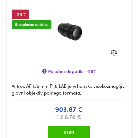
-26 %
Brezplačna dostava
Posebni dogodki:
-26%
Viltrox AF 135 mm F1,8 LAB je vrhunski, visokozmogljiv
glavni objektiv polnega formata,
903.87 €
1 218.78 €
KUPI