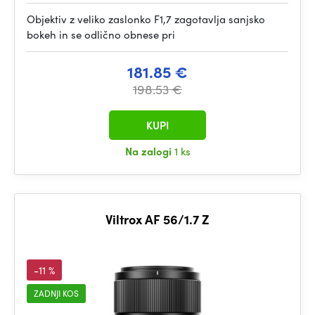
Objektiv z veliko zaslonko F1,7 zagotavlja sanjsko
bokeh in se odlično obnese pri
181.85 €
198.53 €
KUPI
Na zalogi
1 ks
Viltrox AF 56/1.7 Z
-11 %
ZADNJI KOS