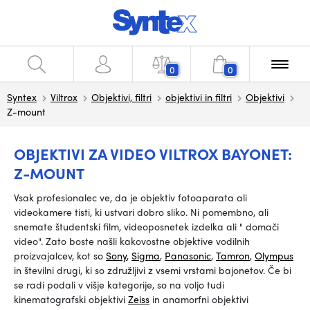
0
0
Syntex
Viltrox
Objektivi, filtri
objektivi in filtri
Objektivi
Z-mount
OBJEKTIVI ZA VIDEO VILTROX BAYONET:
Z-MOUNT
Vsak profesionalec ve, da je objektiv fotoaparata ali
videokamere tisti, ki ustvari dobro sliko. Ni pomembno, ali
snemate študentski film, videoposnetek izdelka ali
"
domači
video".
Zato boste našli kakovostne objektive vodilnih
proizvajalcev, kot so
Sony
,
Sigma
,
Panasonic
,
Tamron
,
Olympus
in številni drugi, ki so združljivi z vsemi vrstami bajonetov. Če bi
se radi podali v višje kategorije, so na voljo tudi
kinematografski objektivi
Zeiss
in anamorfni objektivi