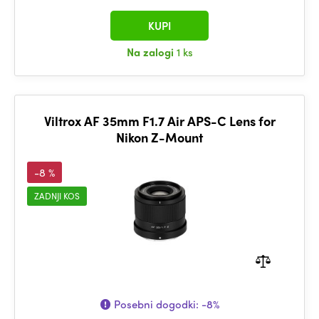
KUPI
Na zalogi
1 ks
Viltrox AF 35mm F1.7 Air APS-C Lens for
Nikon Z-Mount
-8 %
ZADNJI KOS
Posebni dogodki:
-8%