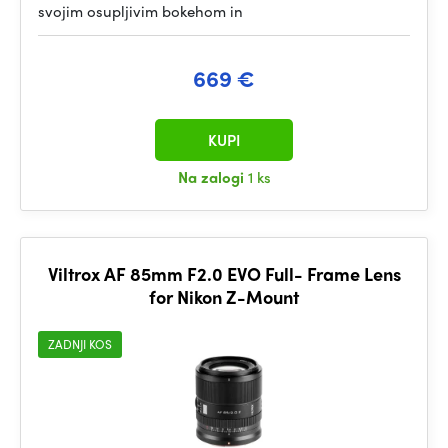
svojim osupljivim bokehom in
669 €
KUPI
Na zalogi
1 ks
Viltrox AF 85mm F2.0 EVO Full- Frame Lens
for Nikon Z-Mount
ZADNJI KOS