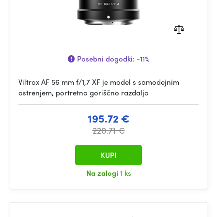
Posebni dogodki:
-11%
Viltrox AF 56 mm f/1,7 XF je model s samodejnim
ostrenjem, portretno goriščno razdaljo
195.72 €
220.71 €
KUPI
Na zalogi
1 ks