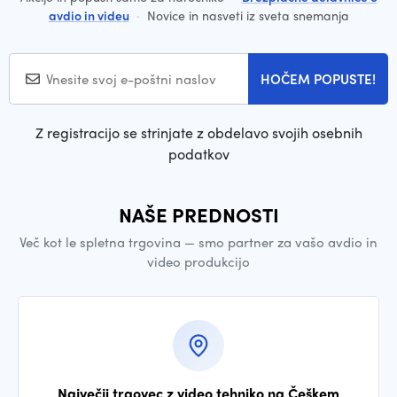
avdio in videu
·
Novice in nasveti iz sveta snemanja
HOČEM POPUSTE!
Z registracijo se strinjate z obdelavo svojih osebnih
podatkov
NAŠE PREDNOSTI
Več kot le spletna trgovina — smo partner za vašo avdio in
video produkcijo
Največji trgovec z video tehniko na Češkem