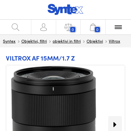
0
0
Syntex
Objektivi, filtri
objektivi in filtri
Objektivi
Viltrox
VILTROX AF 15MM/1.7 Z