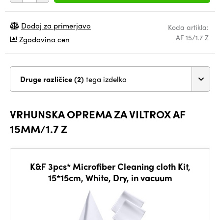
Dodaj za primerjavo
Koda artikla:
AF 15/1.7 Z
Zgodovina cen
Druge različice (2)
tega izdelka
VRHUNSKA OPREMA ZA VILTROX AF
15MM/1.7 Z
K&F 3pcs* Microfiber Cleaning cloth Kit,
15*15cm, White, Dry, in vacuum