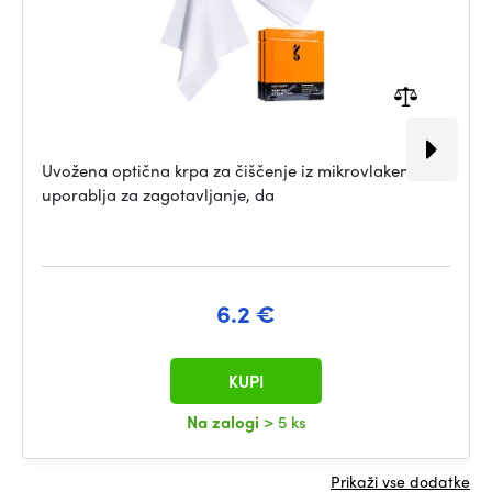
Uvožena optična krpa za čiščenje iz mikrovlaken se
uporablja za zagotavljanje, da
6.2 €
KUPI
Na zalogi
> 5 ks
Prikaži vse dodatke