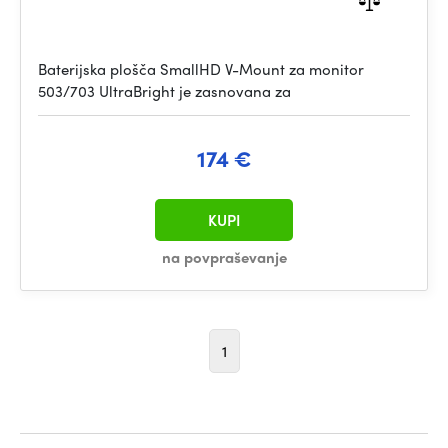
Baterijska plošča SmallHD V-Mount za monitor
503/703 UltraBright je zasnovana za
174 €
KUPI
na povpraševanje
1