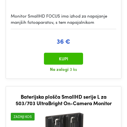
Monitor SmallHD FOCUS ima izhod za napajanje
manjših fotoaparatov, s tem napajalnikom
36 €
KUPI
Na zalogi
3 ks
Baterijska plošča SmallHD serije L za
503/703 UltraBright On-Camera Monitor
ZADNJI KOS