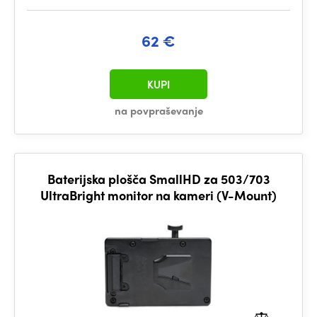
62 €
KUPI
na povpraševanje
Baterijska plošča SmallHD za 503/703
UltraBright monitor na kameri (V-Mount)