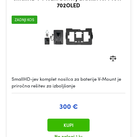
702OLED
ZADNJI KOS
SmallHD-jev komplet nosilca za baterije V-Mount je
priročna rešitev za izboljšanje
300 €
KUPI
Na zalogi
1 ks