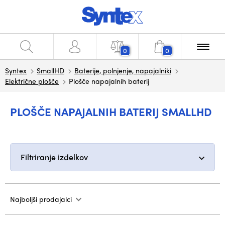
0
0
Syntex
SmallHD
Baterije, polnjenje, napajalniki
Električne plošče
Plošče napajalnih baterij
PLOŠČE NAPAJALNIH BATERIJ SMALLHD
Filtriranje izdelkov
Najboljši prodajalci