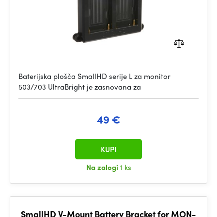
Baterijska plošča SmallHD serije L za monitor
503/703 UltraBright je zasnovana za
49 €
KUPI
Na zalogi
1 ks
SmallHD V-Mount Battery Bracket for MON-