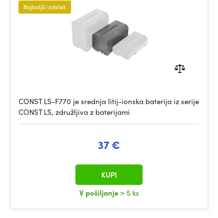
Najboljši izdelek
CONST LS-F770 je srednja litij-ionska baterija iz serije
CONST LS, združljiva z baterijami
37 €
KUPI
V pošiljanje
> 5 ks