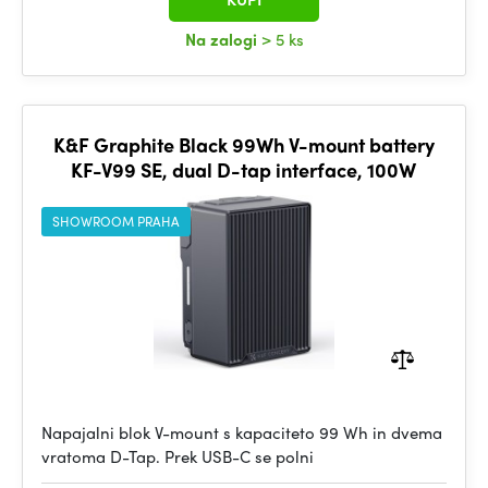
Na zalogi
> 5 ks
K&F Graphite Black 99Wh V-mount battery
KF-V99 SE, dual D-tap interface, 100W
SHOWROOM PRAHA
Napajalni blok V-mount s kapaciteto 99 Wh in dvema
vratoma D-Tap. Prek USB-C se polni