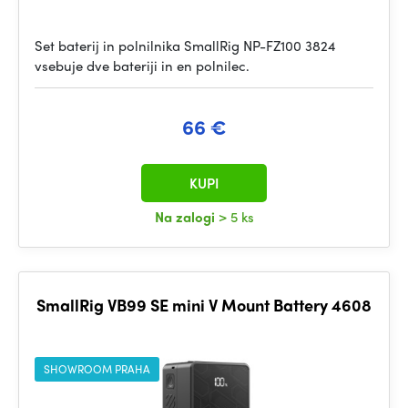
Set baterij in polnilnika SmallRig NP-FZ100 3824
vsebuje dve bateriji in en polnilec.
66 €
KUPI
Na zalogi
> 5 ks
SmallRig VB99 SE mini V Mount Battery 4608
SHOWROOM PRAHA