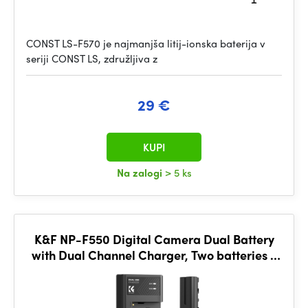
CONST LS-F570 je najmanjša litij-ionska baterija v
seriji CONST LS, združljiva z
29 €
KUPI
Na zalogi
> 5 ks
K&F NP-F550 Digital Camera Dual Battery
with Dual Channel Charger, Two batteries +
charger + Type C