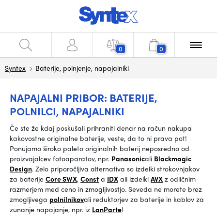
0
0
Syntex
Baterije, polnjenje, napajalniki
NAPAJALNI PRIBOR: BATERIJE,
POLNILCI, NAPAJALNIKI
Če ste že kdaj poskušali prihraniti denar na račun nakupa
kakovostne originalne baterije, veste, da to ni prava pot!
Ponujamo široko paleto originalnih baterij neposredno od
proizvajalcev fotoaparatov, npr.
Panasonic
ali
Blackmagic
Design
. Zelo priporočljiva alternativa so izdelki strokovnjakov
za baterije
Core SWX
,
Const
a
IDX
ali izdelki
AVX
z odličnim
razmerjem med ceno in zmogljivostjo. Seveda ne morete brez
zmogljivega
polnilnikov
ali reduktorjev za baterije in kablov za
zunanje napajanje, npr. iz
LanParte
!