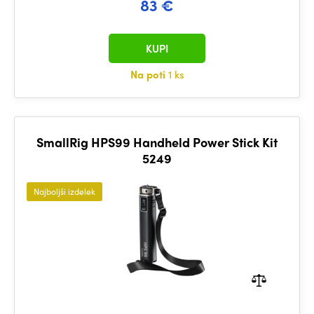
83 €
KUPI
Na poti
1 ks
SmallRig HPS99 Handheld Power Stick Kit
5249
Najboljši izdelek