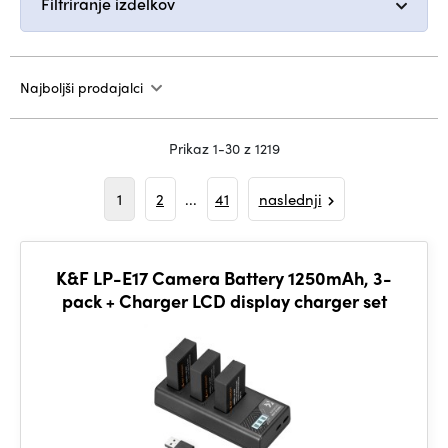
Filtriranje izdelkov
Najboljši prodajalci
Prikaz 1-30 z 1219
1
2
...
41
naslednji
K&F LP-E17 Camera Battery 1250mAh, 3-
pack + Charger LCD display charger set