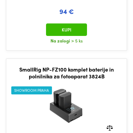
94 €
KUPI
Na zalogi
> 5 ks
SmallRig NP-FZ100 komplet baterije in
polnilnika za fotoaparat 3824B
SHOWROOM PRAHA