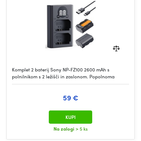
LCD Charger Set
Komplet 2 baterij Sony NP-FZ100 2600 mAh s
polnilnikom s 2 ležišči in zaslonom. Popolnoma
59 €
KUPI
Na zalogi
> 5 ks