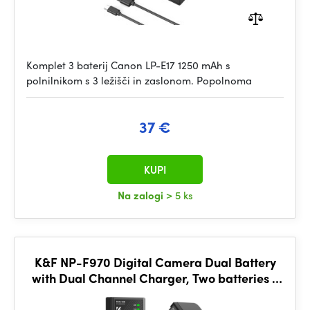
Komplet 3 baterij Canon LP-E17 1250 mAh s
polnilnikom s 3 ležišči in zaslonom. Popolnoma
37 €
KUPI
Na zalogi
> 5 ks
K&F NP-F970 Digital Camera Dual Battery
with Dual Channel Charger, Two batteries +
charger + Type C