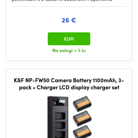
26 €
KUPI
Na zalogi
> 5 ks
K&F NP-FW50 Camera Battery 1100mAh, 3-
pack + Charger LCD display charger set