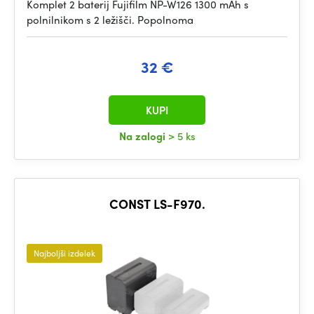
Komplet 2 baterij Fujifilm NP-W126 1300 mAh s
polnilnikom s 2 ležišči. Popolnoma
32 €
KUPI
Na zalogi
> 5 ks
CONST LS-F970.
Najboljši izdelek