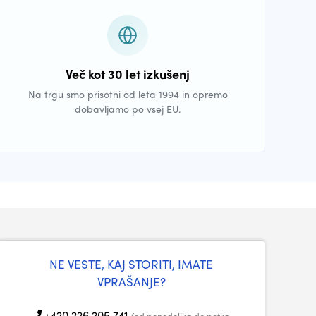
Več kot 30 let izkušenj
Na trgu smo prisotni od leta 1994 in opremo
dobavljamo po vsej EU.
NE VESTE, KAJ STORITI, IMATE
VPRAŠANJE?
+420 226 205 741
(od ponedeljka do petka,