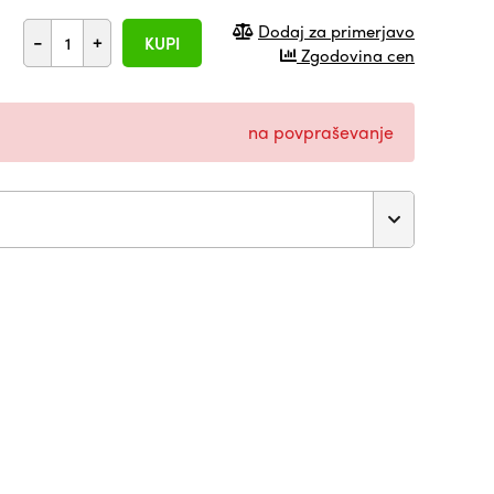
Dodaj za primerjavo
-
+
KUPI
Zgodovina cen
na povpraševanje