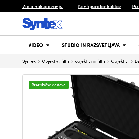
Vse o nakupovanju
Konfigurator kablov
Piš
VIDEO
STUDIO IN RAZSVETLJAVA
Syntex
Objektivi, filtri
objektivi in filtri
Objektivi
D
Brezplačna dostava