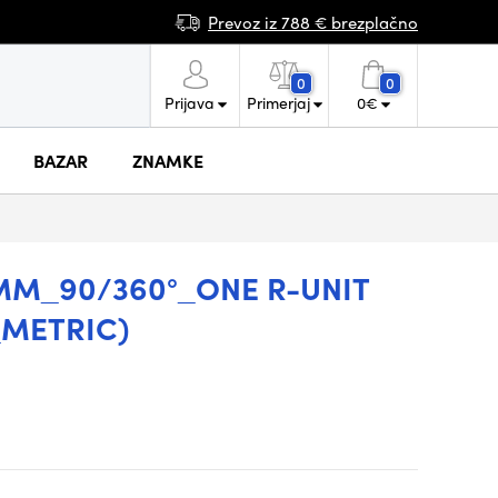
Prevoz iz 788 € brezplačno
0
0
Prijava
Primerjaj
0
€
BAZAR
ZNAMKE
MM_90/360°_ONE R-UNIT
_METRIC)