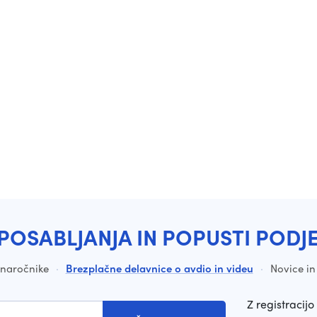
POSABLJANJA IN POPUSTI PODJ
a naročnike
·
Brezplačne delavnice o avdio in videu
·
Novice in
Z registracijo 