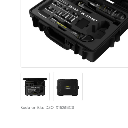
Koda artikla: DZO-X1828BCS