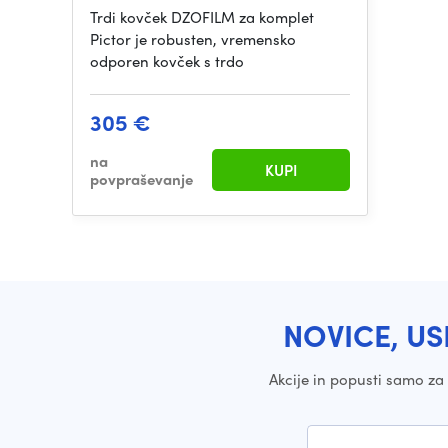
Trdi kovček DZOFILM za komplet
Pictor je robusten, vremensko
odporen kovček s trdo
305 €
na
KUPI
povpraševanje
NOVICE, US
Akcije in popusti samo z