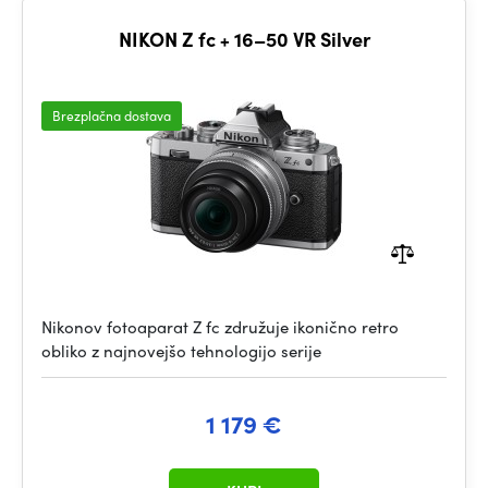
NIKON Z fc + 16–50 VR Silver
Brezplačna dostava
Nikonov fotoaparat Z fc združuje ikonično retro
obliko z najnovejšo tehnologijo serije
1 179 €