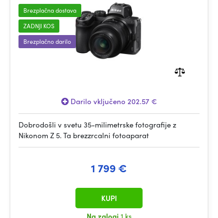
Brezplačna dostava
ZADNJI KOS
Brezplačno darilo
Darilo vključeno 202.57 €
Dobrodošli v svetu 35-milimetrske fotografije z
Nikonom Z 5. Ta brezzrcalni fotoaparat
1 799 €
KUPI
Na zalogi
1 ks