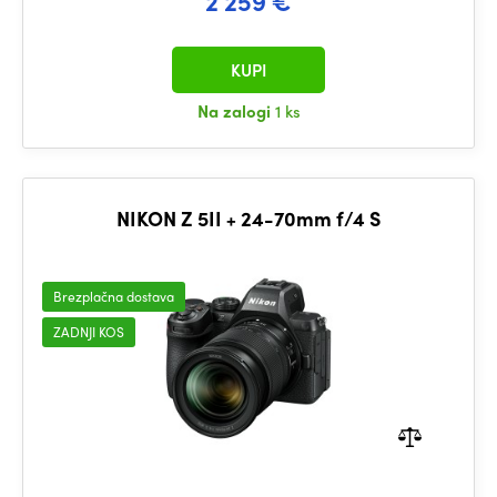
2 259 €
KUPI
Na zalogi
1 ks
NIKON Z 5II + 24-70mm f/4 S
Brezplačna dostava
ZADNJI KOS