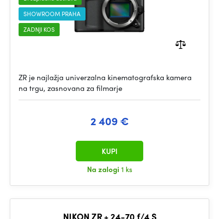
SHOWROOM PRAHA
ZADNJI KOS
ZR je najlažja univerzalna kinematografska kamera
na trgu, zasnovana za filmarje
2 409 €
KUPI
Na zalogi
1 ks
NIKON ZR + 24-70 f/4 S