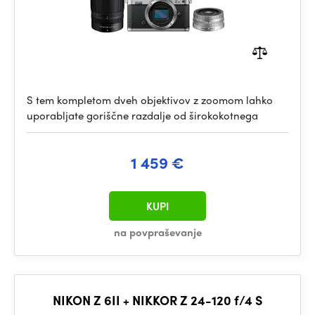
S tem kompletom dveh objektivov z zoomom lahko
uporabljate goriščne razdalje od širokokotnega
1 459 €
KUPI
na povpraševanje
NIKON Z 6II + NIKKOR Z 24-120 f/4 S