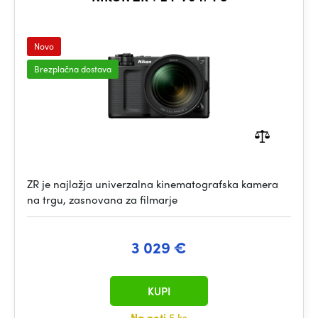
Novo
Brezplačna dostava
ZR je najlažja univerzalna kinematografska kamera
na trgu, zasnovana za filmarje
3 029 €
KUPI
Na poti
5 ks