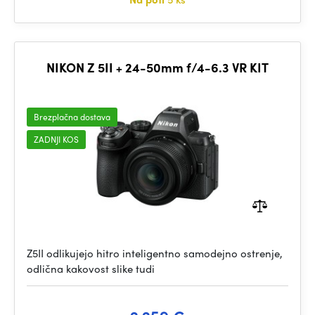
NIKON Z 5II + 24-50mm f/4-6.3 VR KIT
Brezplačna dostava
ZADNJI KOS
Z5II odlikujejo hitro inteligentno samodejno ostrenje,
odlična kakovost slike tudi