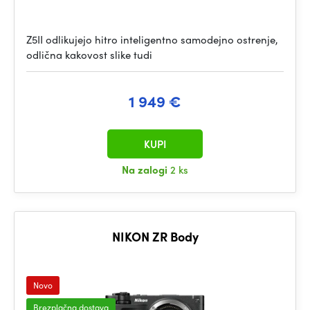
Z5II odlikujejo hitro inteligentno samodejno ostrenje,
odlična kakovost slike tudi
1 949 €
KUPI
Na zalogi
2 ks
NIKON ZR Body
Novo
Brezplačna dostava