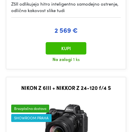
Z5II odlikujejo hitro inteligentno samodejno ostrenje,
odlična kakovost slike tudi
2 569 €
KUPI
Na zalogi
1 ks
NIKON Z 6III + NIKKOR Z 24-120 f/4 S
Brezplačna dostava
SHOWROOM PRAHA