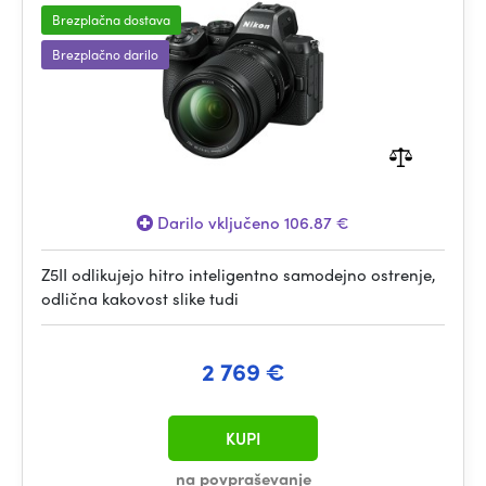
Brezplačna dostava
Brezplačno darilo
Darilo vključeno 106.87 €
Z5II odlikujejo hitro inteligentno samodejno ostrenje,
odlična kakovost slike tudi
2 769 €
KUPI
na povpraševanje