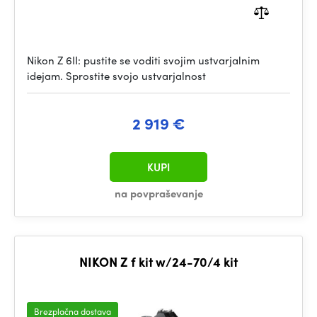
Nikon Z 6II: pustite se voditi svojim ustvarjalnim
idejam. Sprostite svojo ustvarjalnost
2 919 €
KUPI
na povpraševanje
NIKON Z f kit w/24-70/4 kit
Brezplačna dostava