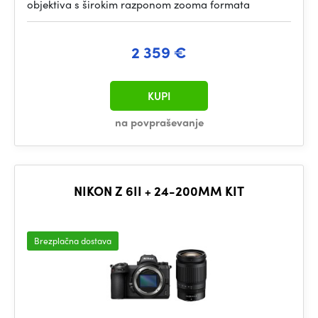
objektiva s širokim razponom zooma formata
2 359 €
KUPI
na povpraševanje
NIKON Z 6II + 24-200MM KIT
Brezplačna dostava