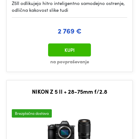
Z5II odlikujejo hitro inteligentno samodejno ostrenje,
odlična kakovost slike tudi
2 769 €
KUPI
na povpraševanje
NIKON Z 5 II + 28-75mm f/2.8
Brezplačna dostava