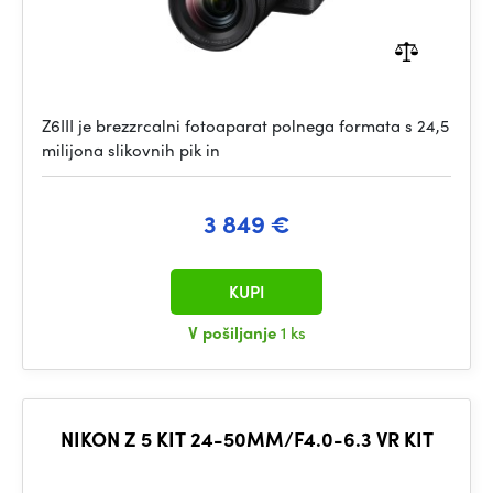
Z6III je brezzrcalni fotoaparat polnega formata s 24,5
milijona slikovnih pik in
3 849 €
KUPI
V pošiljanje
1 ks
NIKON Z 5 KIT 24-50MM/F4.0-6.3 VR KIT