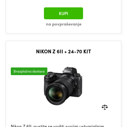
KUPI
na povpraševanje
NIKON Z 6II + 24-70 KIT
Brezplačna dostava
Nikon Z 6II: pustite se voditi svojim ustvarjalnim