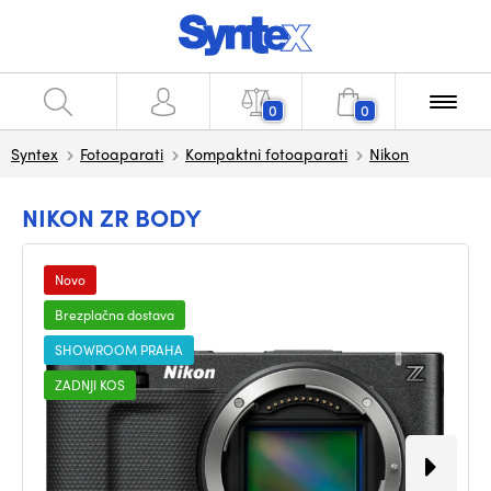
0
0
Syntex
Fotoaparati
Kompaktni fotoaparati
Nikon
NIKON ZR BODY
Novo
Brezplačna dostava
SHOWROOM PRAHA
ZADNJI KOS