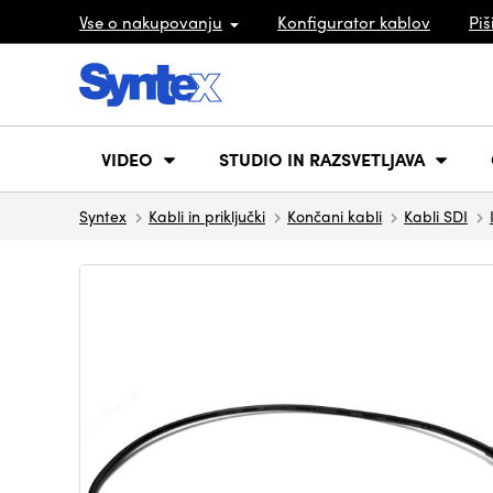
Vse o nakupovanju
Konfigurator kablov
Piš
VIDEO
STUDIO IN RAZSVETLJAVA
Syntex
Kabli in priključki
Končani kabli
Kabli SDI