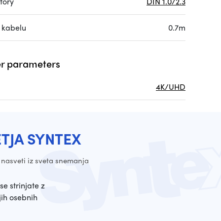
tory
DIN 1.0/2.3
 kabelu
0.7m
r parameters
4K/UHD
ETJA SYNTEX
 nasveti iz sveta snemanja
se strinjate z
ih osebnih