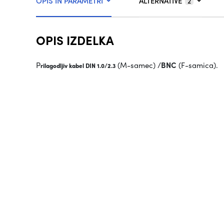
OPIS IN PARAMETRI
ALTERNATIVE
2
OPIS IZDELKA
P
(M-samec) /
BNC
(F-samica).
rilagodljiv kabel DIN 1.0/2.3