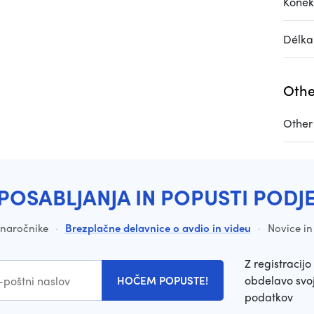
Konek
Délka
Othe
Other
POSABLJANJA IN POPUSTI PODJ
a naročnike
·
Brezplačne delavnice o avdio in videu
·
Novice in
Z registracijo 
obdelavo svoj
HOČEM POPUSTE!
podatkov