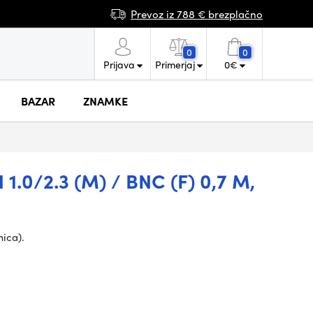
Prevoz iz 788 € brezplačno
0
0
Prijava
Primerjaj
0
€
BAZAR
ZNAMKE
1.0/2.3 (M) / BNC (F) 0,7 M,
ica).