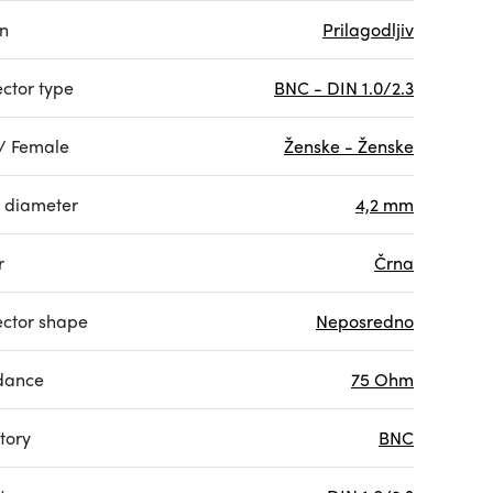
on
Prilagodljiv
ctor type
BNC - DIN 1.0/2.3
/ Female
Ženske - Ženske
 diameter
4,2 mm
r
Črna
ctor shape
Neposredno
dance
75 Ohm
tory
BNC