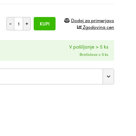
Dodaj za primerjavo
-
+
KUPI
Zgodovina cen
V pošiljanje > 5 ks
Bratislava > 5 ks