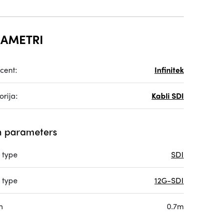
AMETRI
cent:
Infinitek
rija:
Kabli SDI
 parameters
 type
SDI
 type
12G-SDI
h
0.7m