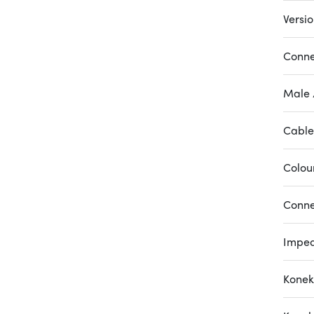
Versi
Conne
Male 
Cable
Colou
Conne
Impe
Konek