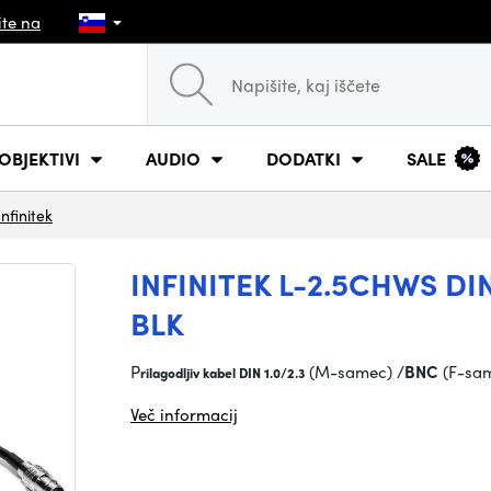
ite na
OBJEKTIVI
AUDIO
DODATKI
SALE
Infinitek
INFINITEK L-2.5CHWS DIN 
BLK
P
(M-samec) /
BNC
(F-sam
rilagodljiv kabel DIN 1.0/2.3
Več informacij