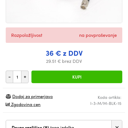
Razpoložljivost
na povpraševanje
36 € z DDV
29.51 € brez DDV
-
+
KUPI
Dodaj za primerjavo
Koda artikla:
I-3-M/M-BLK-15
Zgodovina cen
Druge različice (9)
tega izdelka