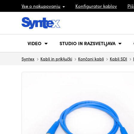
Vse o nakupovanju
Konfigurator kablov
Piš
VIDEO
STUDIO IN RAZSVETLJAVA
Syntex
Kabli in priključki
Končani kabli
Kabli SDI