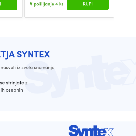
I
V pošiljanje
4 ks
KUPI
V pošil
ETJA SYNTEX
 nasveti iz sveta snemanja
se strinjate z
ih osebnih