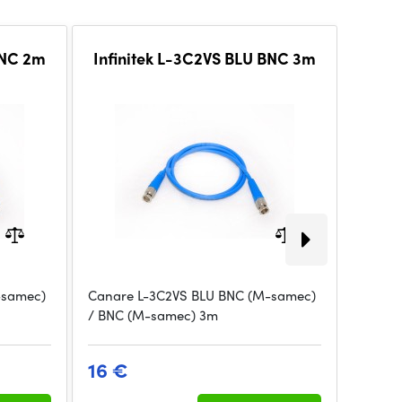
BNC 2m
Infinitek L-3C2VS BLU BNC 3m
Infi
-samec)
Canare L-3C2VS BLU BNC (M-samec)
Canare
/ BNC (M-samec) 3m
/ BNC 
16 €
19 €