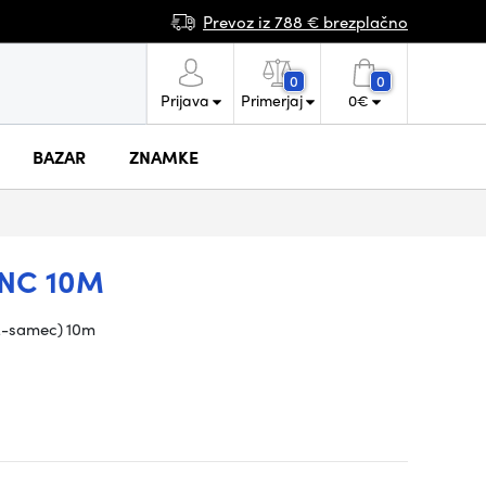
Prevoz iz 788 € brezplačno
0
0
Prijava
Primerjaj
0
€
BAZAR
ZNAMKE
BNC 10M
M-samec)
10m