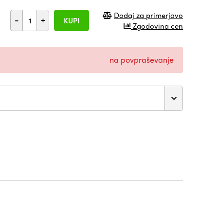
Dodaj za primerjavo
-
+
KUPI
Zgodovina cen
na povpraševanje