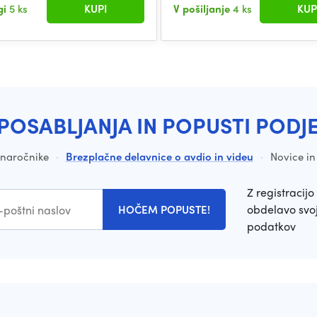
gi
5 ks
KUPI
V pošiljanje
4 ks
KUP
POSABLJANJA IN POPUSTI PODJ
a naročnike
·
Brezplačne delavnice o avdio in videu
·
Novice in
Z registracijo 
obdelavo svoj
HOČEM POPUSTE!
podatkov