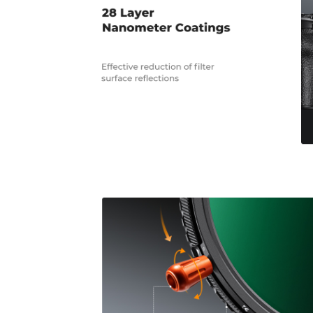
PrejšnjiNaslednji