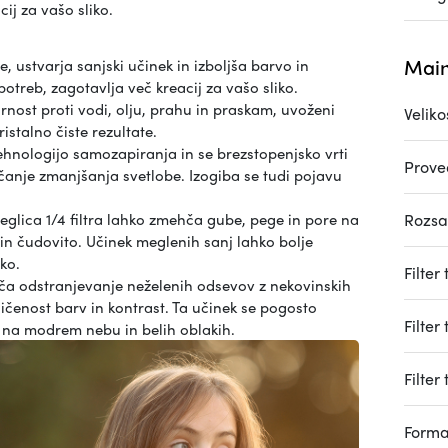
ij za vašo sliko.
Main
, ustvarja sanjski učinek in izboljša barvo in
 potreb, zagotavlja več kreacij za vašo sliko.
nost proti vodi, olju, prahu in praskam, uvoženi
Veliko
istalno čiste rezultate.
ehnologijo samozapiranja in se brezstopenjsko vrti
Prove
čanje zmanjšanja svetlobe. Izogiba se tudi pojavu
glica 1/4 filtra lahko zmehča gube, pege in pore na
Rozs
 in čudovito. Učinek meglenih sanj lahko bolje
ko.
Filter
a odstranjevanje neželenih odsevov z nekovinskih
asičenost barv in kontrast. Ta učinek se pogosto
Filter
 na modrem nebu in belih oblakih.
Filter
Forma