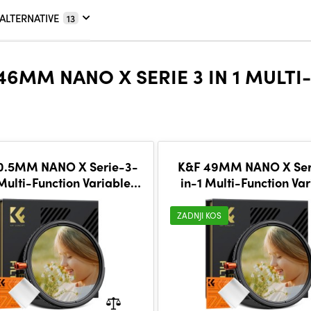
ALTERNATIVE
13
6MM NANO X SERIE 3 IN 1 MULTI
0.5MM NANO X Serie-3-
K&F 49MM NANO X Ser
Multi-Function Variable
in-1 Multi-Function Va
2&CPL& Black Mist 1/4
ND2-32&CPL& Black Mi
ZADNJI KOS