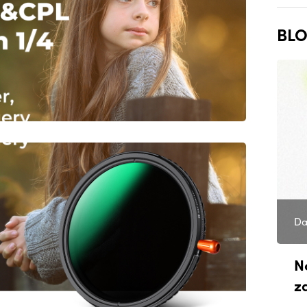
BLO
Da
N
z