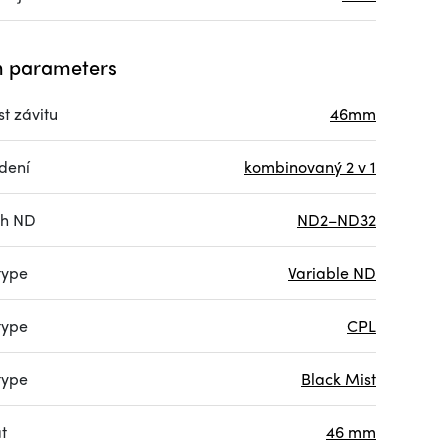
 parameters
st závitu
46mm
dení
kombinovaný 2 v 1
ah ND
ND2–ND32
 type
Variable ND
 type
CPL
 type
Black Mist
t
46 mm