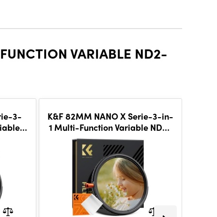
-FUNCTION VARIABLE ND2-
ie-3-
K&F 82MM NANO X Serie-3-in-
Mome
riable
1 Multi-Function Variable ND2-
st 1/4
32&CPL& Black Mist 1/4
ZADNJI