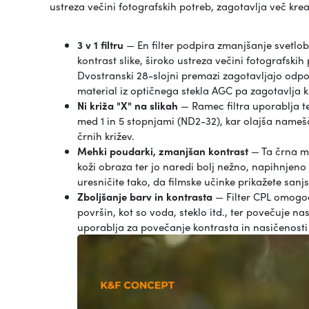
ustreza večini fotografskih potreb, zagotavlja več kreac
3 v 1 filtru
— En filter podpira zmanjšanje svetlobe
kontrast slike, široko ustreza večini fotografskih
Dvostranski 28-slojni premazi zagotavljajo odpor
material iz optičnega stekla AGC pa zagotavlja kr
Ni križa "X" na slikah
— Ramec filtra uporablja t
med 1 in 5 stopnjami (ND2-32), kar olajša nameš
črnih križev.
Mehki poudarki, zmanjšan kontrast
— Ta črna me
koži obraza ter jo naredi bolj nežno, napihnjeno
uresničite tako, da filmske učinke prikažete sanjs
Zboljšanje barv in kontrasta
— Filter CPL omogoč
površin, kot so voda, steklo itd., ter povečuje n
uporablja za povečanje kontrasta in nasičenosti