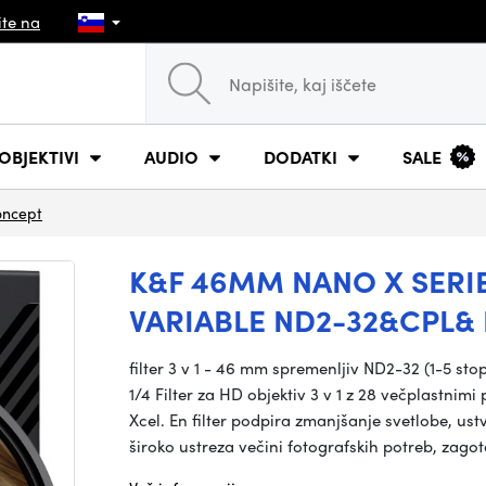
ite na
OBJEKTIVI
AUDIO
DODATKI
SALE
oncept
K&F 46MM NANO X SERIE
VARIABLE ND2-32&CPL& 
filter 3 v 1 - 46 mm spremenljiv ND2-32 (1-5 stop
1/4 Filter za HD objektiv 3 v 1 z 28 večplastnim
Xcel. En filter podpira zmanjšanje svetlobe, ustv
široko ustreza večini fotografskih potreb, zago