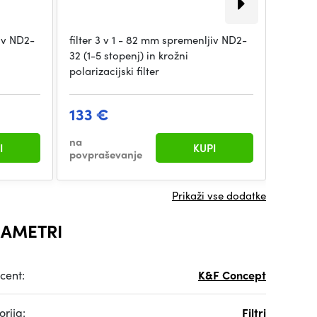
jiv ND2-
filter 3 v 1 - 82 mm spremenljiv ND2-
Filtri 
32 (1-5 stopenj) in krožni
profesi
polarizacijski filter
smo v
133 €
49 €
na
I
KUPI
Na zal
povpraševanje
Prikaži vse dodatke
AMETRI
cent:
K&F Concept
rija:
Filtri