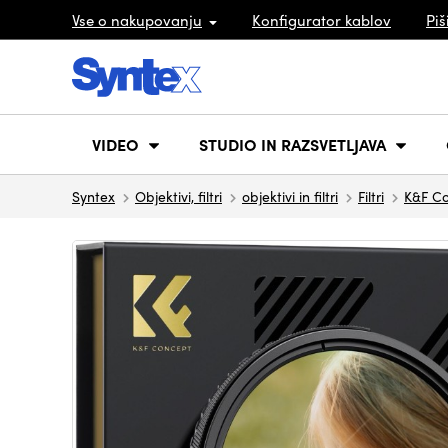
Vse o nakupovanju
Konfigurator kablov
Piš
VIDEO
STUDIO IN RAZSVETLJAVA
Syntex
Objektivi, filtri
objektivi in filtri
Filtri
K&F C