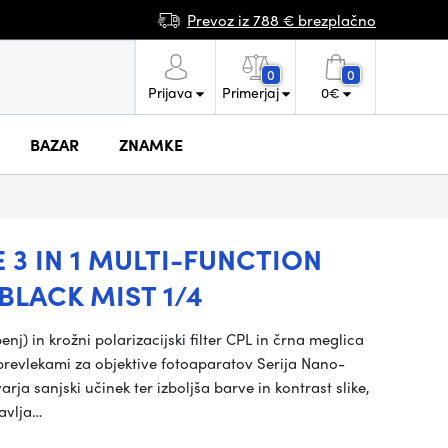
Prevoz iz 788 € brezplačno
0
0
Prijava
Primerjaj
0
€
BAZAR
ZNAMKE
 3 IN 1 MULTI-FUNCTION
BLACK MIST 1/4
enj) in krožni polarizacijski filter CPL in črna meglica
i prevlekami za objektive fotoaparatov Serija Nano-
arja sanjski učinek ter izboljša barve in kontrast slike,
tavlja…