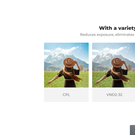
PrejšnjaNaslednja