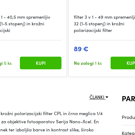
 v 1 - 40,5 mm spremenljiv
filter 3 v 1 - 49 mm spremenl
1-5 stopenj) in krožni
32 (1-5 stopenj) in krožni
cijski
polarizacijski filter
89 €
gi
5 ks
KUPI
Na zalogi
1 ks
KUP
PAR
ČLANKI
krožni polarizacijski filter CPL in črna meglica 1/4
Produ
i za objektive fotoaparatov Serija Nano-Xcel. En
nek ter izboljša barve in kontrast slike, široko
Katego