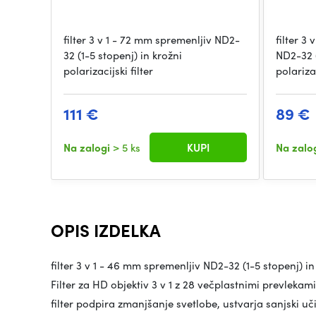
filter 3 v 1 - 72 mm spremenljiv ND2-
filter 3
32 (1-5 stopenj) in krožni
ND2-32 (
polarizacijski filter
polariza
111 €
89 €
Na zalogi
> 5 ks
KUPI
Na zalo
OPIS IZDELKA
filter 3 v 1 - 46 mm spremenljiv ND2-32 (1-5 stopenj) in 
Filter za HD objektiv 3 v 1 z 28 večplastnimi prevlekam
filter podpira zmanjšanje svetlobe, ustvarja sanjski uči