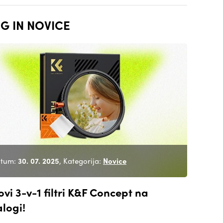
G IN NOVICE
tum:
30. 07. 2025
, Kategorija:
Novice
ovi 3-v-1 filtri K&F Concept na
alogi!