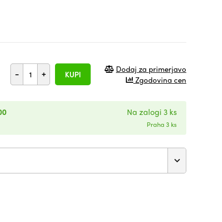
Dodaj za primerjavo
-
+
KUPI
Zgodovina cen
00
Na zalogi 3 ks
Praha 3 ks