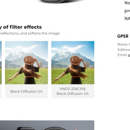
No
pr
NA
GPSR
Name: 
Addres
Email: