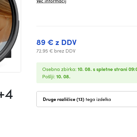
Več informacij
89 € z DDV
72.95 € brez DDV
Osebna zbirka:
10. 08. s spletne strani 09:
Pošlji:
10. 08.
+4
Druge različice (13)
tega izdelka