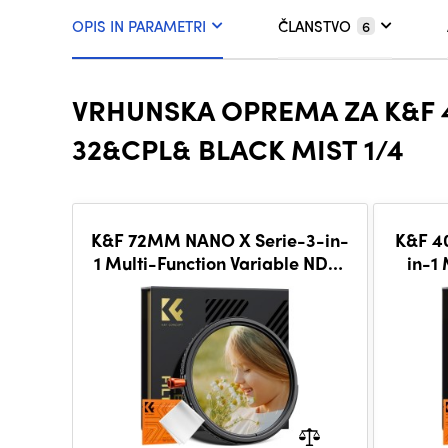
OPIS IN PARAMETRI
ČLANSTVO
6
VRHUNSKA OPREMA ZA K&F 4
32&CPL& BLACK MIST 1/4
K&F 72MM NANO X Serie-3-in-
K&F 4
1 Multi-Function Variable ND2-
in-1 
32&CPL& Black Mist 1/4, ultra-
ND2-3
thin