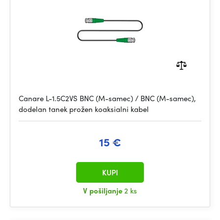
Canare L-1.5C2VS BNC (M-samec) / BNC (M-samec),
dodelan tanek prožen koaksialni kabel
15 €
KUPI
V pošiljanje
2 ks