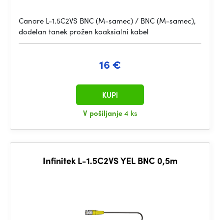
Canare L-1.5C2VS BNC (M-samec) / BNC (M-samec),
dodelan tanek prožen koaksialni kabel
16 €
KUPI
V pošiljanje
4 ks
Infinitek L-1.5C2VS YEL BNC 0,5m