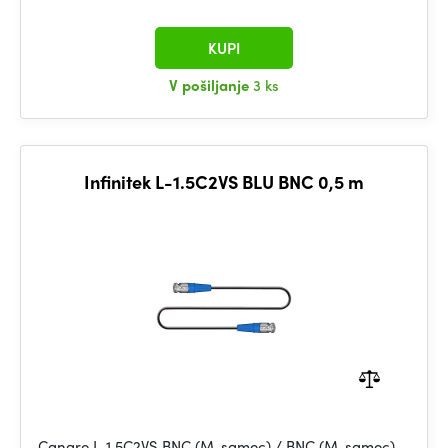
KUPI
V pošiljanje
3 ks
Infinitek L-1.5C2VS BLU BNC 0,5 m
Canare L-1.5C2VS BNC (M-samec) / BNC (M-samec),