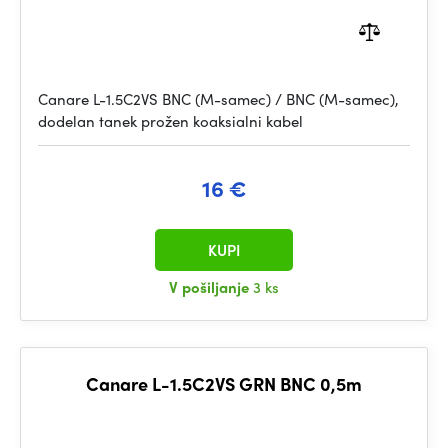
Canare L-1.5C2VS BNC (M-samec) / BNC (M-samec),
dodelan tanek prožen koaksialni kabel
16 €
KUPI
V pošiljanje
3 ks
Canare L-1.5C2VS GRN BNC 0,5m