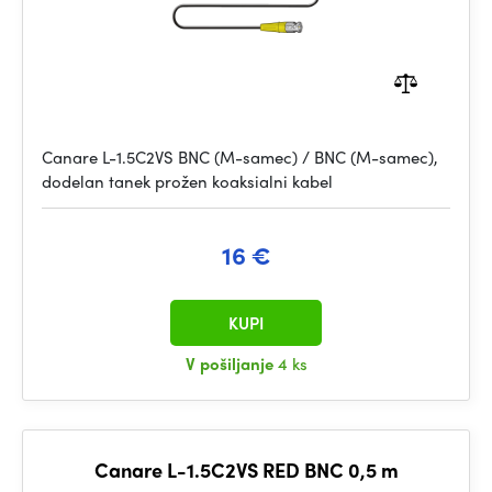
Canare L-1.5C2VS BNC (M-samec) / BNC (M-samec),
dodelan tanek prožen koaksialni kabel
16 €
KUPI
V pošiljanje
4 ks
Canare L-1.5C2VS RED BNC 0,5 m