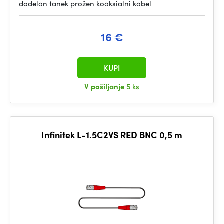
dodelan tanek prožen koaksialni kabel
16 €
KUPI
V pošiljanje
5 ks
Infinitek L-1.5C2VS RED BNC 0,5 m