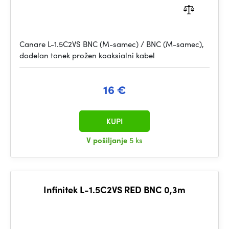
Canare L-1.5C2VS BNC (M-samec) / BNC (M-samec),
dodelan tanek prožen koaksialni kabel
16 €
KUPI
V pošiljanje
5 ks
Infinitek L-1.5C2VS RED BNC 0,3m