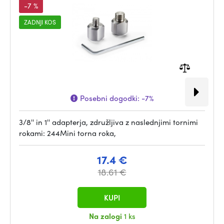
-7 %
ZADNJI KOS
Posebni dogodki:
-7%
3/8'' in 1'' adapterja, združljiva z naslednjimi tornimi
rokami: 244Mini torna roka,
17.4 €
18.61 €
KUPI
Na zalogi
1 ks