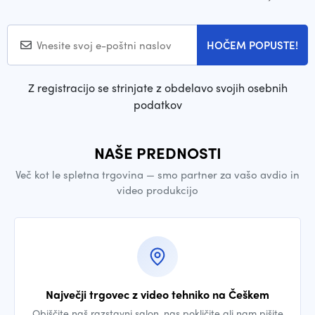
HOČEM POPUSTE!
Z registracijo se strinjate z obdelavo svojih osebnih
podatkov
NAŠE PREDNOSTI
Več kot le spletna trgovina — smo partner za vašo avdio in
video produkcijo
Največji trgovec z video tehniko na Češkem
Obiščite naš razstavni salon, nas pokličite ali nam pišite