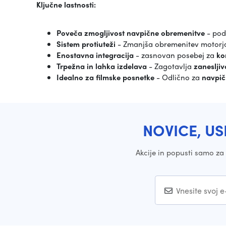
Ključne lastnosti:
Poveča zmogljivost navpične obremenitve
- pod
Sistem protiuteži
- Zmanjša obremenitev motorj
Enostavna integracija
- zasnovan posebej za
ko
Trpežna in lahka izdelava
- Zagotavlja
zanesljiv
Idealno za filmske posnetke
- Odlično za
navpič
NOVICE, US
Akcije in popusti samo z