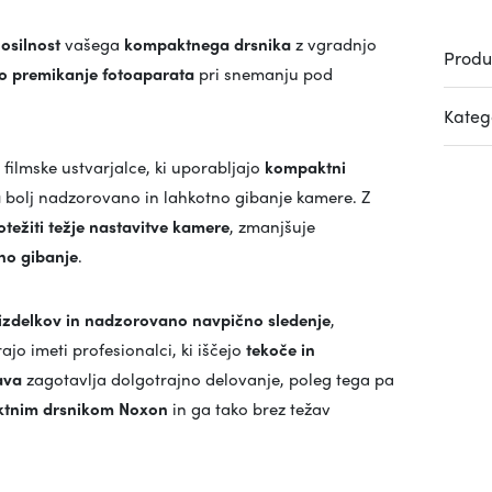
osilnost
vašega
kompaktnega drsnika
z vgradnjo
Produ
lno premikanje fotoaparata
pri snemanju pod
Katego
filmske ustvarjalce, ki uporabljajo
kompaktni
a
bolj nadzorovano in lahkotno gibanje kamere. Z
težiti težje nastavitve kamere
, zmanjšuje
no gibanje
.
 izdelkov in nadzorovano navpično sledenje
,
ajo imeti profesionalci, ki iščejo
tekoče in
ava
zagotavlja dolgotrajno delovanje, poleg tega pa
tnim drsnikom Noxon
in ga tako brez težav