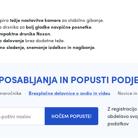
pira
težje nastavitve kamere
za stabilno gibanje.
a drsnika za
bolj gladke navpične posnetke
.
mpaktne drsnike Noxon
.
o delovanje
brez dodatne teže.
no sledenje, snemanje izdelkov in nagibanje
.
POSABLJANJA IN POPUSTI PODJ
a naročnike
·
Brezplačne delavnice o avdio in videu
·
Novice in
Z registracijo 
obdelavo svoj
HOČEM POPUSTE!
podatkov