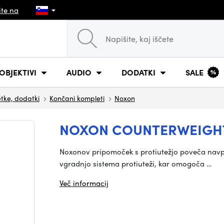
ite na
OBJEKTIVI
AUDIO
DODATKI
SALE
tke, dodatki
Končani kompleti
Noxon
NOXON COUNTERWEIGH
Noxonov pripomoček s protiutežjo poveča navp
vgradnjo sistema protiuteži, kar omogoča …
Več informacij