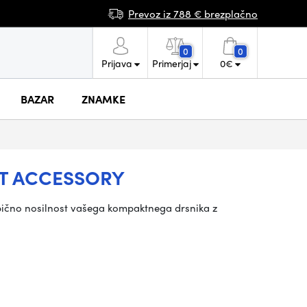
Prevoz iz 788 € brezplačno
0
0
Prijava
Primerjaj
0
€
BAZAR
ZNAMKE
T ACCESSORY
ično nosilnost vašega kompaktnega drsnika z