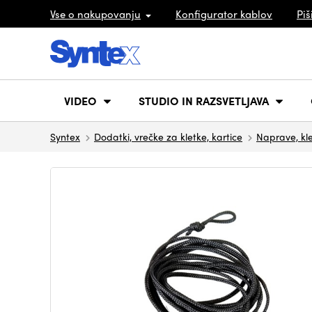
Vse o nakupovanju
Konfigurator kablov
Piš
VIDEO
STUDIO IN RAZSVETLJAVA
Syntex
Dodatki, vrečke za kletke, kartice
Naprave, kle