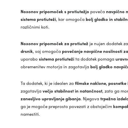
Noxonov pripomoček s protiutežjo
poveča
navpično n
sistema protiuteži
, kar omogoča
bolj gladko in stabi
različnimi koti.
Noxonov pripomoček za protiutež
je nujen dodatek za 
drsnik
, saj omogoča
povečanje navpične nosilnosti z
uporabo
sistema protiuteži
ta dodatek pomaga
uravno
obremenitev motorja in zagotavlja
bolj gladko navpič
Ta dodatek, ki je idealen za
filmske naklone, posnetke
zagotavlja
večjo stabilnost in natančnost
, zato ga mor
zanesljivo upravljanje gibanja
. Njegova
trpežna izdel
ga je mogoče preprosto povezati z obstoječim
kompak
namestiti.