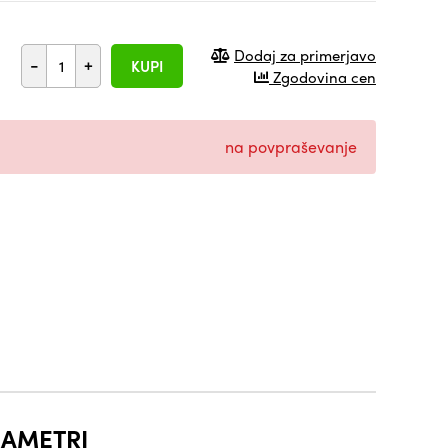
Dodaj za primerjavo
-
+
KUPI
Zgodovina cen
na povpraševanje
AMETRI