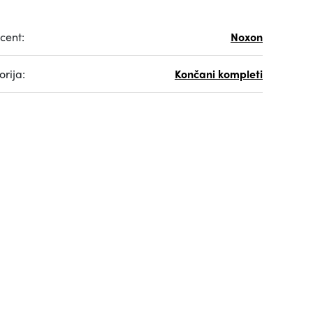
cent:
Noxon
rija:
Končani kompleti