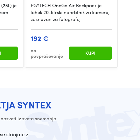
25L) je
PGYTECH OneGo Air Backpack je
PGYTEC
emom
lahek 20-litrski nahrbtnik za kamero,
je trpe
zasnovan za fotografe,
nahrbtn
192 €
192 
na
na
I
KUPI
povpraševanje
povpra
ETJA SYNTEX
 nasveti iz sveta snemanja
se strinjate z