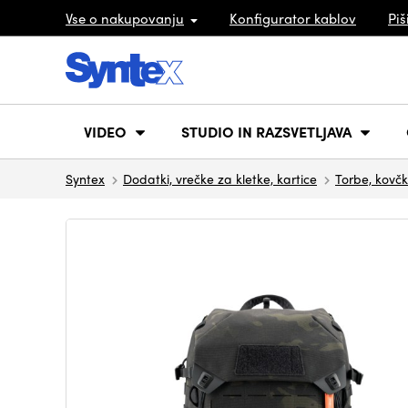
Vse o nakupovanju
Konfigurator kablov
Piš
VIDEO
STUDIO IN RAZSVETLJAVA
Syntex
Dodatki, vrečke za kletke, kartice
Torbe, kovčki