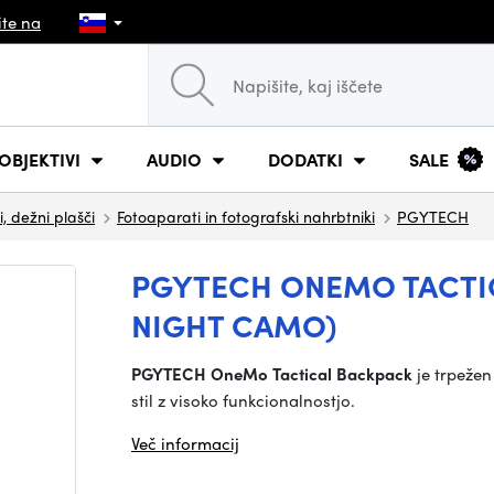
ite na
OBJEKTIVI
AUDIO
DODATKI
SALE
, dežni plašči
Fotoaparati in fotografski nahrbtniki
PGYTECH
PGYTECH ONEMO TACTIC
NIGHT CAMO)
PGYTECH OneMo Tactical Backpack
je trpežen
stil z visoko funkcionalnostjo.
Več informacij