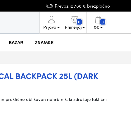
Prevoz iz 788 € brezplačno
0
0
Prijava
Primerjaj
0
€
BAZAR
ZNAMKE
AL BACKPACK 25L (DARK
 in praktično oblikovan nahrbtnik, ki združuje taktični