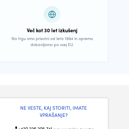
Več kot 30 let izkušenj
Na trgu smo prisotni od leta 1994 in opremo
dobavljamo po vsej EU.
NE VESTE, KAJ STORITI, IMATE
VPRAŠANJE?
+420 226 205 741
(od ponedeljka do petka,