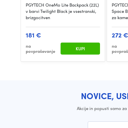
PGYTECH OneMo Lite Backpack (22L)
PGYTECH
v barvi Twilight Black je vsestranski,
Space Bl
brizgocitven
za kame
181 €
272 
na
na
KUPI
povpraševanje
povpraš
NOVICE, US
Akcije in popusti samo z