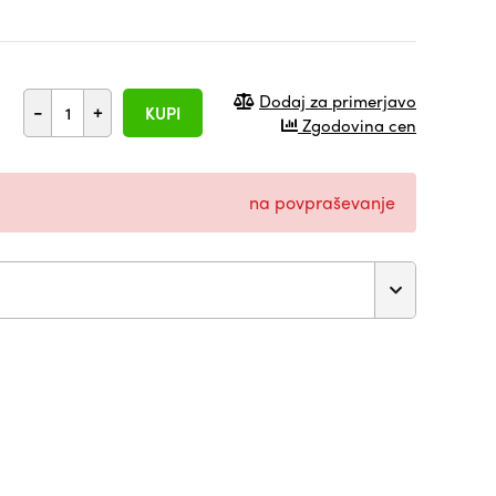
Dodaj za primerjavo
-
+
KUPI
Zgodovina cen
na povpraševanje