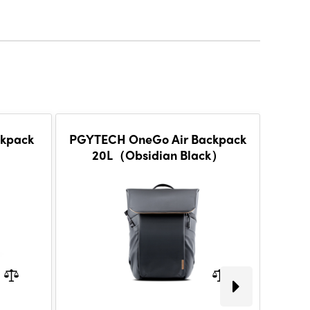
kpack
PGYTECH OneGo Air Backpack
PG
20L（Obsidian Black）
Back