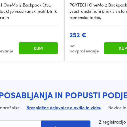
 OneMo 2 Backpack (35L,
PGYTECH OneMo 2 Backpack (
ack) je vsestranski nahrbtnik
vsestranski nahrbtnik s sist
ro in
ramenske torbe,
€
252 €
na
KUPI
KUP
evanje
povpraševanje
POSABLJANJA IN POPUSTI PODJ
a naročnike
·
Brezplačne delavnice o avdio in videu
·
Novice in
Z registracijo 