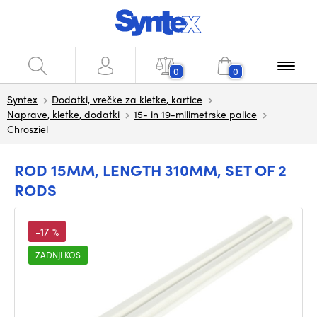
0
0
Syntex
Dodatki, vrečke za kletke, kartice
Naprave, kletke, dodatki
15- in 19-milimetrske palice
Chrosziel
ROD 15MM, LENGTH 310MM, SET OF 2
RODS
-17 %
ZADNJI KOS