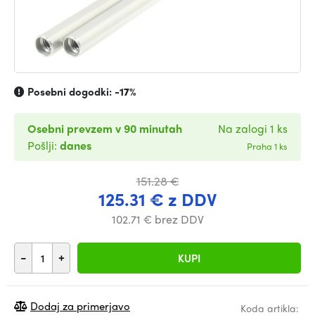
Posebni dogodki:
-17%
Osebni prevzem v 90 minutah
Na zalogi 1 ks
Pošlji:
danes
Praha 1 ks
151.28 €
125.31 € z DDV
102.71 € brez DDV
-
+
KUPI
Dodaj za primerjavo
Koda artikla: