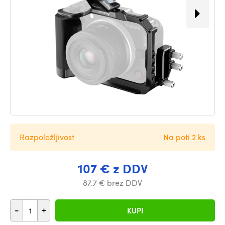
Razpoložljivost
Na poti 2 ks
107 € z DDV
87.7 € brez DDV
-
+
KUPI