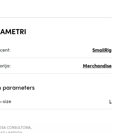
AMETRI
cent:
SmallRig
rija:
Merchandise
 parameters
-size
L
SA CONSULTORIA,
AD LIMITADA,