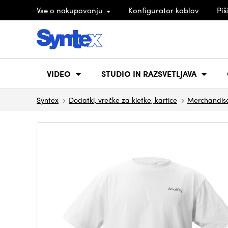
Vse o nakupovanju
Konfigurator kablov
Piš
VIDEO
STUDIO IN RAZSVETLJAVA
Syntex
Dodatki, vrečke za kletke, kartice
Merchandis