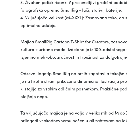
3. Živahen potisk risank: V presenetljivi grafični podobi
fotografska oprema SmallRig - luči, stativi, baterije.
4. Vključujoča velikost (M-XXXL): Zasnovana tako, da s
optimalno udobje.
Majica SmallRig Cartoon T-Shirt for Creators, zasnova
kulturo z urbano modo. Izdelana je iz 100-odstotneg
izjemno mehkobo, zračnost in trpežnost za dolgotrajn
Odsevni logotip SmallRig na prsih zagotavlja takojšn
je na hrbtni strani prikazana dinamična ilustracija pr
ki stojijo za vsakim odličnim posnetkom. Praktične pod
olajšajo nego.
Ta vključujoča majica je na voljo v velikostih od M do
prilagodi vsakodnevnemu nošenju ali zahtevam na lokac