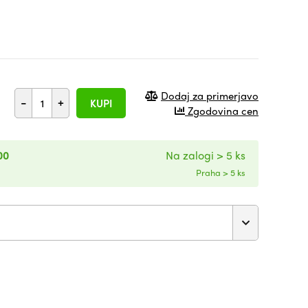
Dodaj za primerjavo
-
+
KUPI
Zgodovina cen
00
Na zalogi > 5 ks
Praha > 5 ks