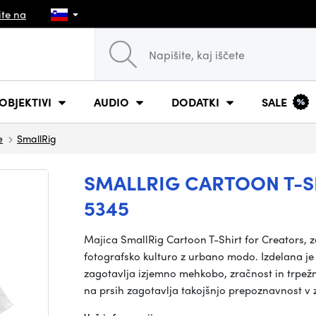
ite na
OBJEKTIVI
AUDIO
DODATKI
SALE
e
SmallRig
SMALLRIG CARTOON T-SH
5345
Majica SmallRig Cartoon T-Shirt for Creators, 
fotografsko kulturo z urbano modo. Izdelana j
zagotavlja izjemno mehkobo, zračnost in trpežn
na prsih zagotavlja takojšnjo prepoznavnost v 