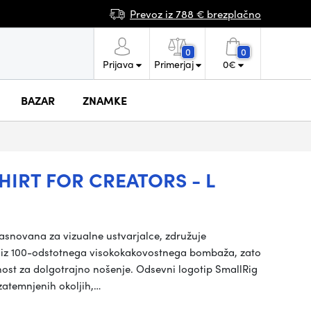
Prevoz iz 788 € brezplačno
0
0
Prijava
Primerjaj
0
€
BAZAR
ZNAMKE
IRT FOR CREATORS - L
zasnovana za vizualne ustvarjalce, združuje
e iz 100-odstotnega visokokakovostnega bombaža, zato
ost za dolgotrajno nošenje. Odsevni logotip SmallRig
zatemnjenih okoljih,…