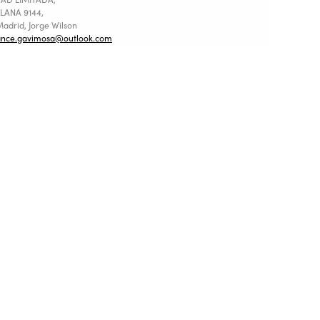
LANA 9144,
adrid, Jorge Wilson
ance.gavimosa@outlook.com