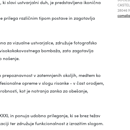
, ki slavi ustvarjalni duh, je predstavljena ikonična
CASTEL
28046 M
compli
e prilega različnim tipom postave in zagotavlja
na za vizualne ustvarjalce, združuje fotografsko
a visokokakovostnega bombaža, zato zagotavlja
o nošenje.
jo prepoznavnost v zatemnjenih okoljih, medtem ko
ofesionalne opreme v slogu risanke - v čast orodjem,
robnosti, kot je notranja zanka za obešanje,
 XXXL in ponuja udobno prileganje, ki se brez težav
iji ter združuje funkcionalnost z izrazitim slogom.