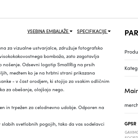
PAR
VSEBINA EMBALAŽE
SPECIFIKACIJE
na za vizualne ustvarjalce, združuje fotografsko
Produ
a visokokakovostnega bombaža, zato zagotavlja
o nošenje. Odsevni logotip SmallRig na prsih
Katego
jih, medtem ko je na hrbtni strani prikazana
anke - v čast orodjem, ki stojijo za vsakim odličnim
ka za obešanje, olajšajo nego.
Main
merch
čen in trpežen za celodnevno udobje. Odporen na
GPSR
slabih svetlobnih pogojih, tako da vas sodelavci
GAVIMO
SOCIED