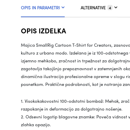
OPIS IN PARAMETRI
ALTERNATIVE
4
OPIS IZDELKA
Majica SmallRig Cartoon T-Shirt for Creators, zasnova
kulturo z urbano modo. Izdelana je iz 100-odstotneg
izjemno mehkobo, zračnost in trpežnost za dolgotrajn
zagotavlja takojšnjo prepoznavnost v zatemnjenih okol
dinamična ilustracija profesionalne opreme v slogu ris
posnetkom. Praktične podrobnosti, kot je notranja zan
1. Visokokakovostni 100-odstotni bombaž: Mehak, zra
razpokanje in deformacijo za dolgotrajno nošenje.
2. Odsevni logotip blagovne znamke: Poveča vidnost v 
zlahka opazijo.