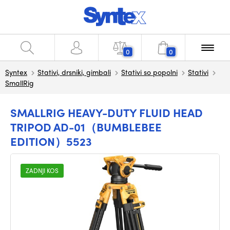
0
0
Syntex
Stativi, drsniki, gimbali
Stativi so popolni
Stativi
SmallRig
SMALLRIG HEAVY-DUTY FLUID HEAD
TRIPOD AD-01（BUMBLEBEE
EDITION）5523
ZADNJI KOS