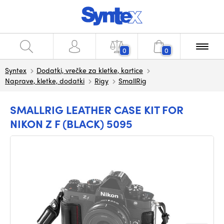
0
0
Syntex
Dodatki, vrečke za kletke, kartice
Naprave, kletke, dodatki
Rigy
SmallRig
SMALLRIG LEATHER CASE KIT FOR
NIKON Z F (BLACK) 5095