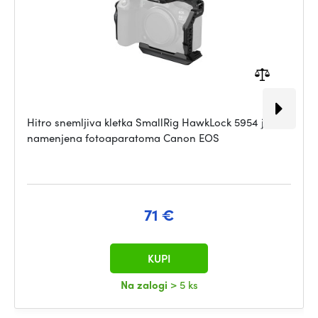
Hitro snemljiva kletka SmallRig HawkLock 5954 je
namenjena fotoaparatoma Canon EOS
71 €
KUPI
Na zalogi
> 5 ks