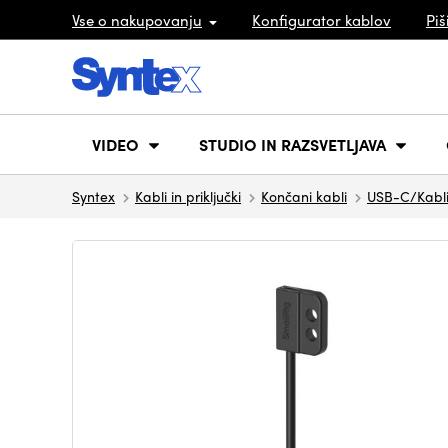
Vse o nakupovanju
Konfigurator kablov
Piš
VIDEO
STUDIO IN RAZSVETLJAVA
Syntex
Kabli in priključki
Končani kabli
USB-C/Kabli