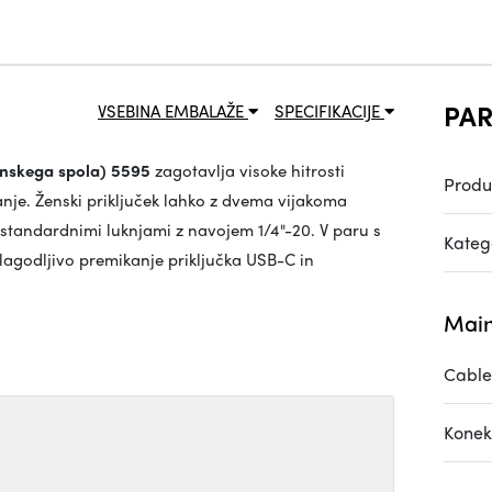
PAR
VSEBINA EMBALAŽE
SPECIFIKACIJE
nskega spola) 5595
zagotavlja visoke hitrosti
Produ
je. Ženski priključek lahko z dvema vijakoma
 s standardnimi luknjami z navojem 1/4"-20. V paru s
Katego
ilagodljivo premikanje priključka USB-C in
Main
Cable
Konek