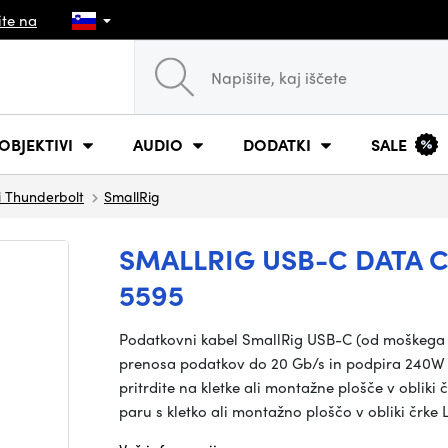
ite na
OBJEKTIVI
AUDIO
DODATKI
SALE
 Thunderbolt
SmallRig
SMALLRIG USB-C DATA C
5595
Podatkovni kabel SmallRig USB-C (od moškega d
prenosa podatkov do 20 Gb/s in podpira 240W n
pritrdite na kletke ali montažne plošče v obliki
paru s kletko ali montažno ploščo v obliki črke 