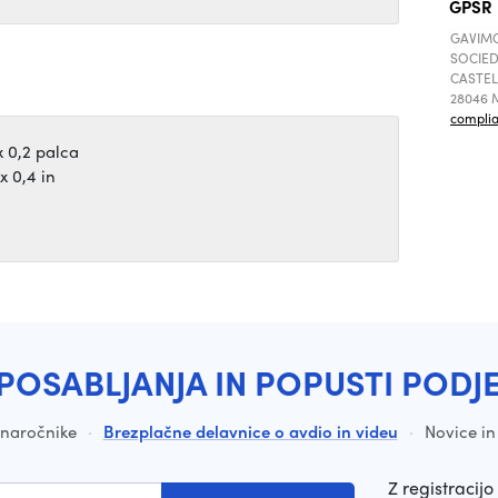
GPSR
GAVIMO
SOCIED
CASTEL
28046 M
compli
x 0,2 palca
x 0,4 in
POSABLJANJA IN POPUSTI PODJ
a naročnike
·
Brezplačne delavnice o avdio in videu
·
Novice in
Z registracijo 