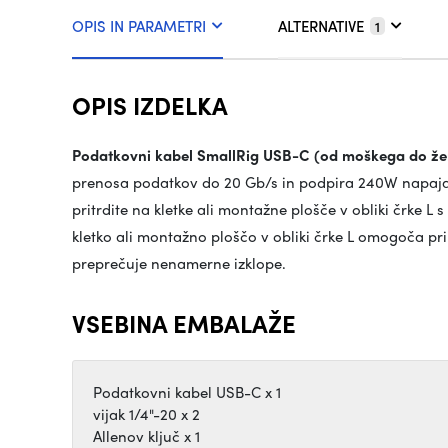
OPIS IN PARAMETRI
ALTERNATIVE
1
OPIS IZDELKA
Podatkovni kabel SmallRig USB-C (od moškega do že
prenosa podatkov do 20 Gb/s in podpira 240W napajan
pritrdite na kletke ali montažne plošče v obliki črke L
kletko ali montažno ploščo v obliki črke L omogoča pr
preprečuje nenamerne izklope.
VSEBINA EMBALAŽE
Podatkovni kabel USB-C x 1
vijak 1/4"-20 x 2
Allenov ključ x 1