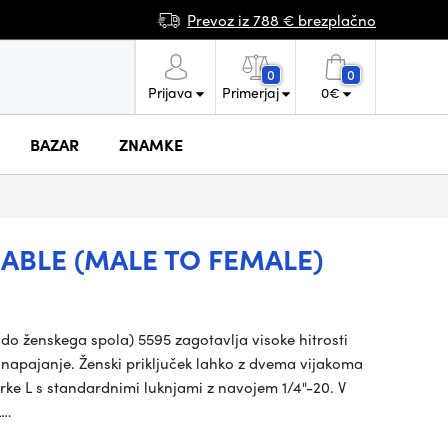
Prevoz iz 788 € brezplačno
0
0
Prijava
Primerjaj
0
€
BAZAR
ZNAMKE
ABLE (MALE TO FEMALE)
o ženskega spola) 5595 zagotavlja visoke hitrosti
apajanje. Ženski priključek lahko z dvema vijakoma
 črke L s standardnimi luknjami z navojem 1/4"-20. V
L…