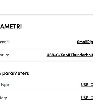
AMETRI
cent:
SmallRig
rija:
USB-C/Kabli Thunderbolt
 parameters
 type
USB-C
tory
USB-C