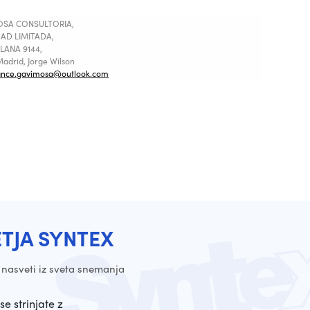
SA CONSULTORIA,
AD LIMITADA,
LANA 9144,
adrid, Jorge Wilson
ance.gavimosa@outlook.com
ETJA SYNTEX
 nasveti iz sveta snemanja
se strinjate z