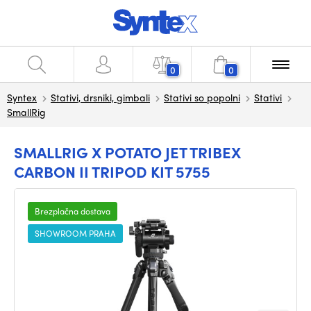
0
0
Syntex
Stativi, drsniki, gimbali
Stativi so popolni
Stativi
SmallRig
SMALLRIG X POTATO JET TRIBEX
CARBON II TRIPOD KIT 5755
Brezplačna dostava
SHOWROOM PRAHA